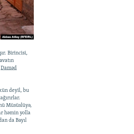
. Birincisi,
avatın
ı
Daməd
kün deyil, bu
ağırırlar.
ünü Müsüslüyə,
ar həmin yolla
dan da Bayıl