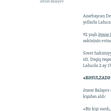
Ənvər Balayev
Azərbaycan De
yollarla Lahıca
92 yaşlı
Ənvər 
sakininin evin
Sovet hakimiyy
idi. Dəqiq rəqə
Lahıcda 2 ay 1
«RƏSULZADƏ 
Ənvər Balayev 
kişidən alıb:
«Bir kişi vardı