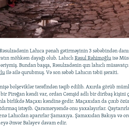
Rəsulzadənin Lahıca pənah gətirməyinin 3 səbəbindən danışır
atın möhkəm dayağı olub. Lahıclı
Rəsul Rəhimoğlu
isə Müs
əriymiş. Bundan başqa, Rəsulzadənin qızı lahıclı müsavatç
lu
ilə ailə qurubmuş. Və son səbəb Lahıcın təbii şəraiti.
işə bolşeviklər tərəfindən təqib edilib. Axırda görüb müm
bir Pirəğan kəndi var, ordan Cəmşid adlı bir diribaş kişini ç
la birlikdə Maçaxı kəndinə gedir. Maçaxıdan da çıxıb öz
tdırmaq istəyib. Qaraməryəmdə onu yaxalayırlar. Qaytarırl
enə Lahıcdan aparırlar Şamaxıya. Şamaxıdan Bakıya və or
deyə Ənvər Balayev davam edir.