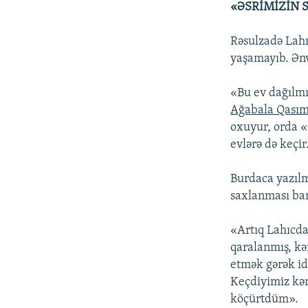
«ƏSRİMİZİN 
Rəsulzadə Lahı
yaşamayıb. Ən
«Bu ev dağılmı
Ağabala Qası
oxuyur, orda 
evlərə də keçir
Burdaca yazıl
saxlanması bar
«Artıq Lahıcda
qaralanmış, kə
etmək gərək id
Keçdiyimiz kə
köçürtdüm».