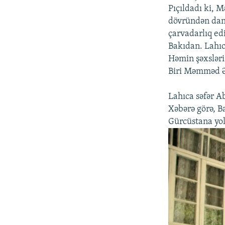
Pıçıldadı ki, 
dövründən danı
çarvadarlıq edi
Bakıdan. Lahıc
Həmin şəxsləri 
Biri Məmməd Əm
Lahıca səfər A
Xəbərə görə, B
Gürcüstana yol