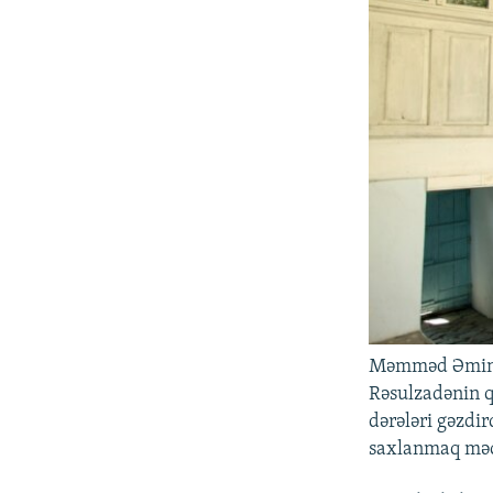
Məmməd Əmin R
Rəsulzadənin qe
dərələri gəzdi
saxlanmaq məc