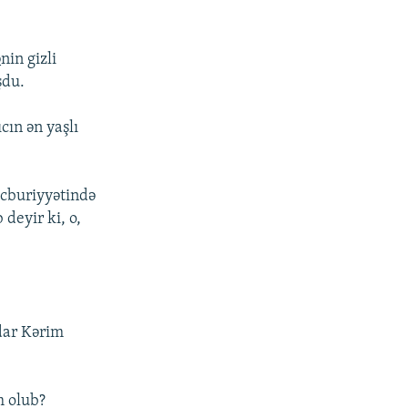
ə
nin gizli
şdu.
cın ən yaşlı
əcburiyyətində
deyir ki, o,
adar Kərim
m olub?