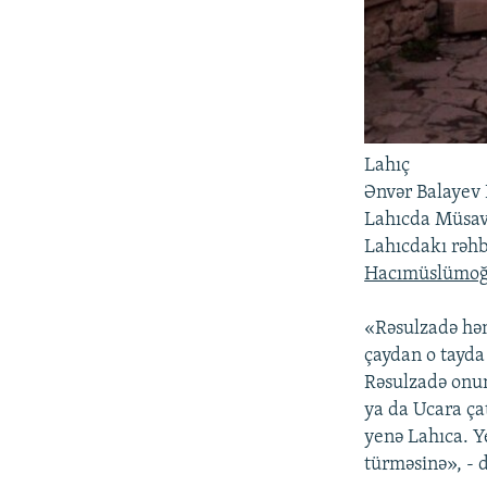
Lahıç
Ənvər Balayev 
Lahıcda Müsav
Lahıcdakı rəhb
Hacımüslümoğ
«Rəsulzadə həm
çaydan o tayda 
Rəsulzadə onun
ya da Ucara ça
yenə Lahıca. Y
türməsinə», - 