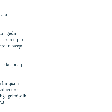
evdə
dan gedir
ə orda tapıb
 ordan başqa
hıcda qonaq
 bir qismi
ahıcı tərk
lığa gəlmişdik.
ünü