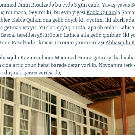
Məmməd Əmin Rəsulzadə bu evdə 3 gün qalıb. Yavaş-yavaş S
şırdı mənə, Deyirdi ki, bu evin yiyəsi
Kəblə Qulam
la Şama
blər. Kəblə Qulam ona gəlib deyib ki, «yetim, iki abırlı ad
a getmək istəyir. Yükləri qoyaq burda, aparıb onları Lahıca
Basqal tərəfdən götürüblər. Lahıca atla gəlib çıxıblar. İki y
in Rəsulzadə, ikincisi isə onun yaxın sirdaşı
Abbasqulu 
bbasqulu Kazımzadənin Məmməd Əminə gətirdiyi bəd xəbərl
akıda artıq onun həbsi barədə qərar verilib. Novxanını tərk
a düşmək qərarı verilsə də,