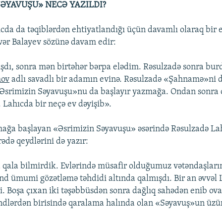
SƏYAVUŞU» NECƏ YAZILDI?
cda da təqiblərdən ehtiyatlandığı üçün davamlı olaraq bir 
vər Balayev sözünə davam edir:
şdı, sonra mən birtəhər bərpa elədim. Rəsulzadə sonra bur
mov
adlı savadlı bir adamın evinə. Rəsulzadə «Şahnamə»ni d
«Əsrimizin Səyavuşu»nu da başlayır yazmağa. Ondan sonra
. Lahıcda bir neçə ev dəyişib».
mağa başlayan «Əsrimizin Səyavuşu» əsərində Rəsulzadə La
ədə qeydlərini də yazır:
 qala bilmirdik. Evlərində müsafir olduğumuz vətəndaşların
nd ümumi gözətləmə təhdidi altında qalmışdı. Bir an əvvəl L
i. Boşa çıxan iki təşəbbüsdən sonra dağlıq sahədən enib ova
ndlərdən birisində qaralama halında olan «Səyavuş»un üz