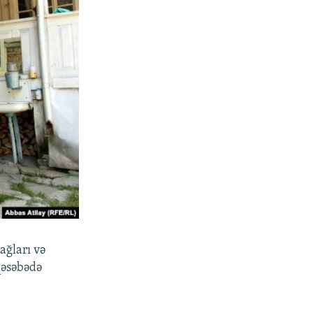
ağları və
qəsəbədə