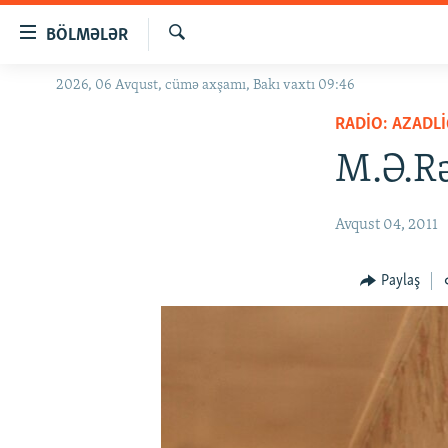
Keçid
BÖLMƏLƏR
linkləri
Axtar
Əsas
2026, 06 Avqust, cümə axşamı, Bakı vaxtı 09:46
GÜNDƏM
məzmuna
RADIO: AZADLI
#İZAHLA
qayıt
Əsas
M.Ə.Rə
KORRUPSIOMETR
naviqasiyaya
#ƏSLINDƏ
qayıt
Avqust 04, 2011
Axtarışa
FƏRQƏ BAX
keç
QANUNI DOĞRU
Paylaş
ARAŞDIRMA
MULTIMEDIA
RADIO ARXIV
VIDEO
HAQQIMIZDA
FOTOQALEREYA
OXU ZALI