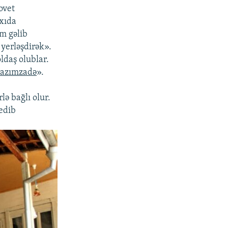
ovet
xıda
am gəlib
 yerləşdirək».
oldaş olublar.
Kazımzadə
».
ə bağlı olur.
 edib