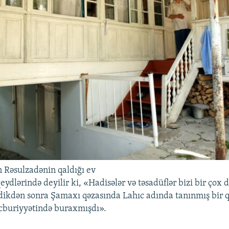
əsulzadənin qaldığı ev
ydlərində deyilir ki, «Hadisələr və təsadüflər bizi bir çox d
rdikdən sonra Şamaxı qəzasında Lahıc adında tanınmış bir 
buriyyətində buraxmışdı».