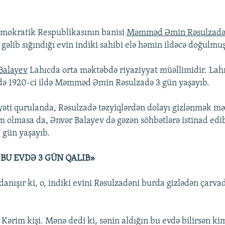
mokratik Respublikasının banisi
Məmməd Əmin Rəsulzad
 gəlib sığındığı evin indiki sahibi elə həmin ildəcə doğulmu
Balayev
Lahıcda orta məktəbdə riyaziyyat müəllimidir. Lahı
də 1920-ci ildə Məmməd Əmin Rəsulzadə 3 gün yaşayıb.
əti qurulanda, Rəsulzadə təzyiqlərdən dolayı gizlənmək m
m olmasa da, Ənvər Balayev də gəzən söhbətlərə istinad edib 
7 gün yaşayıb.
BU EVDƏ 3 GÜN QALIB»
danışır ki, o, indiki evini Rəsulzadəni burda gizlədən çarv
, Kərim kişi. Mənə dedi ki, sənin aldığın bu evdə bilirsən ki