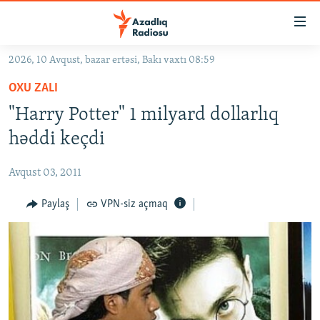
Keçid
linkləri
Əsas
2026, 10 Avqust, bazar ertəsi, Bakı vaxtı 08:59
məzmuna
GÜNDƏM
OXU ZALI
qayıt
#İZAHLA
Əsas
"Harry Potter" 1 milyard dollarlıq
KORRUPSIOMETR
naviqasiyaya
həddi keçdi
qayıt
#ƏSLINDƏ
Axtarışa
Avqust 03, 2011
FƏRQƏ BAX
keç
QANUNI DOĞRU
Paylaş
VPN-siz açmaq
ARAŞDIRMA
MULTIMEDIA
RADIO ARXIV
VIDEO
HAQQIMIZDA
FOTOQALEREYA
OXU ZALI