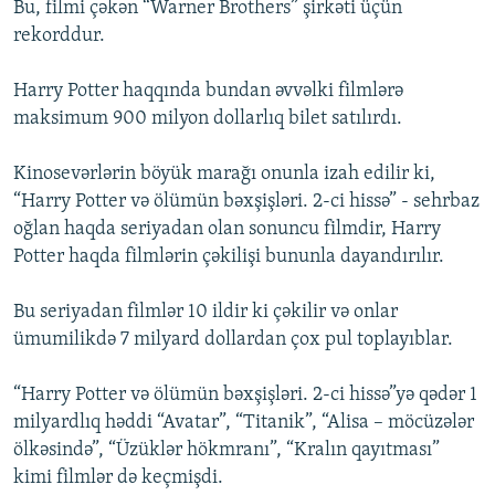
Bu, filmi çəkən “Warner Brothers” şirkəti üçün
rekorddur.
Harry Potter haqqında bundan əvvəlki filmlərə
maksimum 900 milyon dollarlıq bilet satılırdı.
Kinosevərlərin böyük marağı onunla izah edilir ki,
“Harry Potter və ölümün bəxşişləri. 2-ci hissə” - sehrbaz
oğlan haqda seriyadan olan sonuncu filmdir, Harry
Potter haqda filmlərin çəkilişi bununla dayandırılır.
Bu seriyadan filmlər 10 ildir ki çəkilir və onlar
ümumilikdə 7 milyard dollardan çox pul toplayıblar.
“Harry Potter və ölümün bəxşişləri. 2-ci hissə”yə qədər 1
milyardlıq həddi “Avatar”, “Titanik”, “Alisa – möcüzələr
ölkəsində”, “Üzüklər hökmranı”, “Kralın qayıtması”
kimi filmlər də keçmişdi.