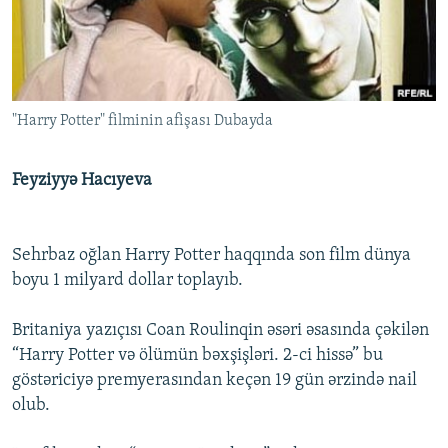
İNFOQRAFIKA
AZƏRBAYCAN ƏDƏBIYYATI KITABXANASI
MISSIYAMIZ
BIZI IZLƏ
KARIKATURA
İSLAM VƏ DEMOKRATIYA
PEŞƏ ETIKASI VƏ JURNALISTIKA STANDARTLARIMIZ
İZ - MƏDƏNIYYƏT PROQRAMI
MATERIALLARIMIZDAN ISTIFADƏ
"Harry Potter" filminin afişası Dubayda
AZADLIQRADIOSU MOBIL TELEFONUNUZDA
RFE/RL-in bütün saytları
BIZIMLƏ ƏLAQƏ
Feyziyyə Hacıyeva
XƏBƏR BÜLLETENLƏRIMIZ
Sehrbaz oğlan Harry Potter haqqında son film dünya
boyu 1 milyard dollar toplayıb.
Britaniya yazıçısı Coan Roulinqin əsəri əsasında çəkilən
“Harry Potter və ölümün bəxşişləri. 2-ci hissə” bu
göstəriciyə premyerasından keçən 19 gün ərzində nail
olub.