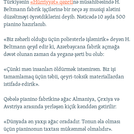
Türkiyənin
«Hürriyyət» qəzeti
nə müsahibəsində H.
Beltmann fabrik işçilərinə bir neçə ay musiqi alətini
düzəltməyi öyrətdiklərini deyib. Nəticədə 10 ayda 500
pianino hazırlanıb.
«Biz zəhərli olduğu üçün poliesterlə işləmirik» deyən H.
Beltmann qeyd edir ki, Azərbaycana fabrik açmağa
dəvət olunan zaman da yeganə şərti bu olub:
«Çünki mən insanları öldürmək istəmirəm. Biz işi
tamamlamaq üçün təbii, qeyri-toksik materiallardan
istifadə edirik».
Qəbələ pianino fabrikinə ağac Almaniya, Çexiya və
Avstriya arasında yerləşən kiçik kənddən gətirilir:
«Dünyada ən yaxşı ağac oradadır. Tonun əla olması
üçün pianinonun taxtası mükəmməl olmalıdır».