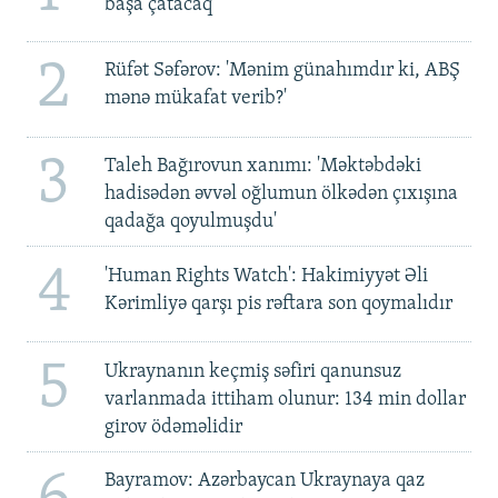
başa çatacaq
2
Rüfət Səfərov: 'Mənim günahımdır ki, ABŞ
mənə mükafat verib?'
3
Taleh Bağırovun xanımı: 'Məktəbdəki
hadisədən əvvəl oğlumun ölkədən çıxışına
qadağa qoyulmuşdu'
4
'Human Rights Watch': Hakimiyyət Əli
Kərimliyə qarşı pis rəftara son qoymalıdır
5
Ukraynanın keçmiş səfiri qanunsuz
varlanmada ittiham olunur: 134 min dollar
girov ödəməlidir
Bayramov: Azərbaycan Ukraynaya qaz