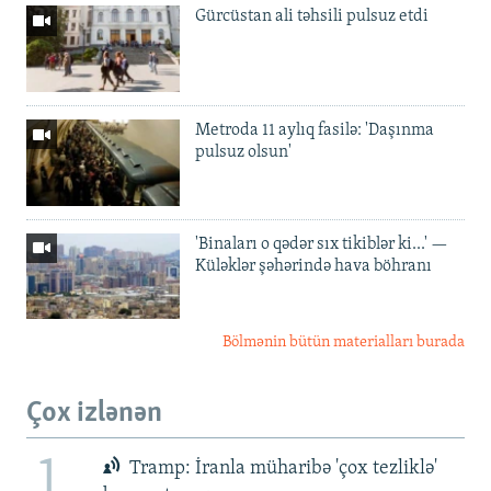
Gürcüstan ali təhsili pulsuz etdi
Metroda 11 aylıq fasilə: 'Daşınma
pulsuz olsun'
'Binaları o qədər sıx tikiblər ki...' —
Küləklər şəhərində hava böhranı
Bölmənin bütün materialları burada
Çox izlənən
1
Tramp: İranla müharibə 'çox tezliklə'