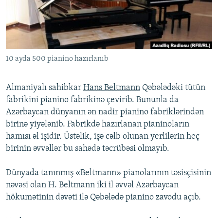
İNFOQRAFIKA
AZƏRBAYCAN ƏDƏBIYYATI KITABXANASI
MISSIYAMIZ
BIZI IZLƏ
KARIKATURA
İSLAM VƏ DEMOKRATIYA
PEŞƏ ETIKASI VƏ JURNALISTIKA STANDARTLARIMIZ
İZ - MƏDƏNIYYƏT PROQRAMI
MATERIALLARIMIZDAN ISTIFADƏ
10 ayda 500 pianino hazırlanıb
AZADLIQRADIOSU MOBIL TELEFONUNUZDA
RFE/RL-in bütün saytları
BIZIMLƏ ƏLAQƏ
Almaniyalı sahibkar
Hans Beltmann
Qəbələdəki tütün
XƏBƏR BÜLLETENLƏRIMIZ
fabrikini pianino fabrikinə çevirib. Bununla da
Azərbaycan dünyanın ən nadir pianino fabriklərindən
birinə yiyələnib. Fabrikdə hazırlanan pianinoların
hamısı əl işidir. Üstəlik, işə cəlb olunan yerlilərin heç
birinin əvvəllər bu sahədə təcrübəsi olmayıb.
Dünyada tanınmış «Beltmann» pianolarının təsisçisinin
nəvəsi olan H. Beltmann iki il əvvəl Azərbaycan
hökumətinin dəvəti ilə Qəbələdə pianino zavodu açıb.