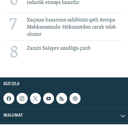
6
tədarük etməyə hazırdır
7
Xaçmaz bazarının sahibinin qətli Avropa
Məhkəməsində: Hökumətdən cavab tələb
olunur
8
Zamin Salayev azadlığa çıxıb
BIZI IZLƏ
MƏLUMAT