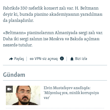
Fabrikdə 330 nəfərlik konsert zalı var. H. Beltmann
deyir ki, burada pianino akademiyasının yaradılması
da planlaşdırılır.
«Beltmann» pianinolarının Almaniyada sərgi zalı var.
Daha iki sərgi zalının isə Moskva və Bakıda açılması
nəzərdə tutulur.
Paylaş
VPN-siz açmaq
Bizi izlə
Gündəm
Elvin Mustafayev azadlıqda:
'Milyonluq yox, minlik korrupsiya
var'