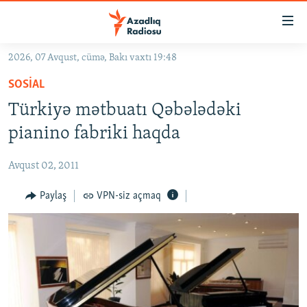
Keçid
linkləri
Əsas
2026, 07 Avqust, cümə, Bakı vaxtı 19:48
məzmuna
GÜNDƏM
SOSIAL
qayıt
#İZAHLA
Əsas
Türkiyə mətbuatı Qəbələdəki
KORRUPSIOMETR
naviqasiyaya
pianino fabriki haqda
qayıt
#ƏSLINDƏ
Axtarışa
Avqust 02, 2011
FƏRQƏ BAX
keç
QANUNI DOĞRU
Paylaş
VPN-siz açmaq
ARAŞDIRMA
MULTIMEDIA
RADIO ARXIV
VIDEO
HAQQIMIZDA
FOTOQALEREYA
OXU ZALI