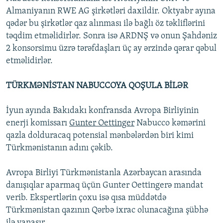
Almaniyanın RWE AG şirkətləri daxildir. Oktyabr ayına
qədər bu şirkətlər qaz alınması ilə bağlı öz təkliflərini
təqdim etməlidirlər. Sonra isə ARDNŞ və onun Şahdəniz
2 konsorsimu üzrə tərəfdaşları üç ay ərzində qərar qəbul
etməlidirlər.
TÜRKMƏNİSTAN NABUCCOYA QOŞULA BİLƏR
İyun ayında Bakıdakı konfransda Avropa Birliyinin
enerji komissarı
Gunter Oettinger
Nabucco kəmərini
qazla dolduracaq potensial mənbələrdən biri kimi
Türkmənistanın adını çəkib.
Avropa Birliyi Türkmənistanla Azərbaycan arasında
danışıqlar aparmaq üçün Gunter Oettingerə mandat
verib. Ekspertlərin çoxu isə qısa müddətdə
Türkmənistan qazının Qərbə ixrac olunacağına şübhə
ilə yanaşır.