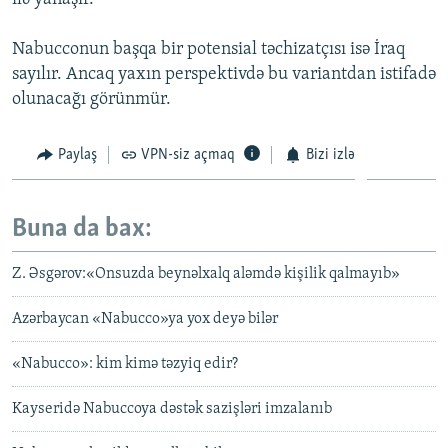
Nabucconun başqa bir potensial təchizatçısı isə İraq
sayılır. Ancaq yaxın perspektivdə bu variantdan istifadə
olunacağı görünmür.
Paylaş
VPN-siz açmaq
Bizi izlə
Buna da bax:
Z. Əsgərov:«Onsuzda beynəlxalq aləmdə kişilik qalmayıb»
Azərbaycan «Nabucco»ya yox deyə bilər
«Nabucco»: kim kimə təzyiq edir?
Kayseridə Nabuccoya dəstək sazişləri imzalanıb