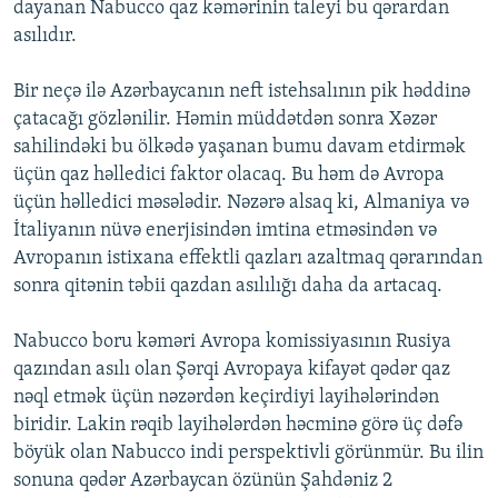
dayanan Nabucco qaz kəmərinin taleyi bu qərardan
asılıdır.
Bir neçə ilə Azərbaycanın neft istehsalının pik həddinə
çatacağı gözlənilir. Həmin müddətdən sonra Xəzər
sahilindəki bu ölkədə yaşanan bumu davam etdirmək
üçün qaz həlledici faktor olacaq. Bu həm də Avropa
üçün həlledici məsələdir. Nəzərə alsaq ki, Almaniya və
İtaliyanın nüvə enerjisindən imtina etməsindən və
Avropanın istixana effektli qazları azaltmaq qərarından
sonra qitənin təbii qazdan asılılığı daha da artacaq.
Nabucco boru kəməri Avropa komissiyasının Rusiya
qazından asılı olan Şərqi Avropaya kifayət qədər qaz
nəql etmək üçün nəzərdən keçirdiyi layihələrindən
biridir. Lakin rəqib layihələrdən həcminə görə üç dəfə
böyük olan Nabucco indi perspektivli görünmür. Bu ilin
sonuna qədər Azərbaycan özünün Şahdəniz 2