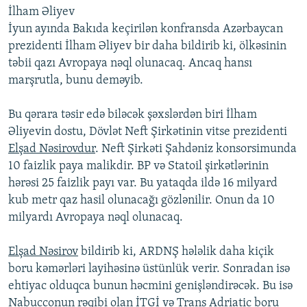
İlham Əliyev
İyun ayında Bakıda keçirilən konfransda Azərbaycan
prezidenti İlham Əliyev bir daha bildirib ki, ölkəsinin
təbii qazı Avropaya nəql olunacaq. Ancaq hansı
marşrutla, bunu deməyib.
Bu qərara təsir edə biləcək şəxslərdən biri İlham
Əliyevin dostu, Dövlət Neft Şirkətinin vitse prezidenti
Elşad Nəsirovdur
. Neft Şirkəti Şahdəniz konsorsimunda
10 faizlik paya malikdir. BP və Statoil şirkətlərinin
hərəsi 25 faizlik payı var. Bu yataqda ildə 16 milyard
kub metr qaz hasil olunacağı gözlənilir. Onun da 10
milyardı Avropaya nəql olunacaq.
Elşad Nəsirov
bildirib ki, ARDNŞ hələlik daha kiçik
boru kəmərləri layihəsinə üstünlük verir. Sonradan isə
ehtiyac olduqca bunun həcmini genişləndirəcək. Bu isə
Nabucconun rəqibi olan İTGİ və Trans Adriatic boru