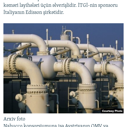
kəməri layihələri üçün əlverişlidir. İTGİ-nin sponsoru
İtaliyanın Edisson şirkətidir.
Arxiv foto
Nabucco konsorsiumuna isə Avstriyanın OMV və