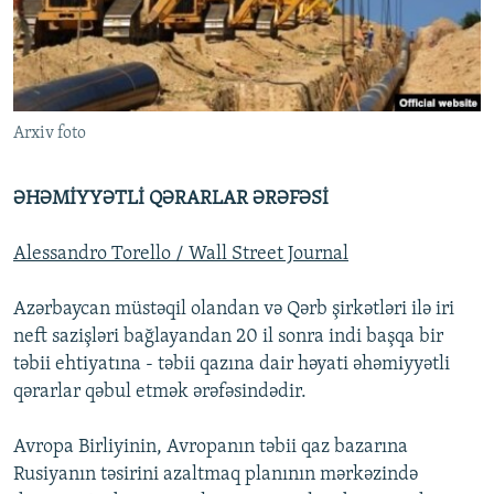
İNFOQRAFIKA
AZƏRBAYCAN ƏDƏBIYYATI KITABXANASI
MISSIYAMIZ
BIZI IZLƏ
KARIKATURA
İSLAM VƏ DEMOKRATIYA
PEŞƏ ETIKASI VƏ JURNALISTIKA STANDARTLARIMIZ
İZ - MƏDƏNIYYƏT PROQRAMI
MATERIALLARIMIZDAN ISTIFADƏ
Arxiv foto
AZADLIQRADIOSU MOBIL TELEFONUNUZDA
RFE/RL-in bütün saytları
BIZIMLƏ ƏLAQƏ
ƏHƏMİYYƏTLİ QƏRARLAR ƏRƏFƏSİ
XƏBƏR BÜLLETENLƏRIMIZ
Alessandro Torello / Wall Street Journal
Azərbaycan müstəqil olandan və Qərb şirkətləri ilə iri
neft sazişləri bağlayandan 20 il sonra indi başqa bir
təbii ehtiyatına - təbii qazına dair həyati əhəmiyyətli
qərarlar qəbul etmək ərəfəsindədir.
Avropa Birliyinin, Avropanın təbii qaz bazarına
Rusiyanın təsirini azaltmaq planının mərkəzində