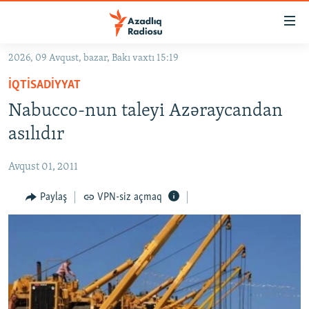
Keçid
linkləri
Əsas
2026, 09 Avqust, bazar, Bakı vaxtı 15:19
məzmuna
GÜNDƏM
İQTISADIYYAT
qayıt
#İZAHLA
Əsas
Nabucco-nun taleyi Azəraycandan
KORRUPSIOMETR
naviqasiyaya
asılıdır
qayıt
#ƏSLINDƏ
Axtarışa
Avqust 01, 2011
FƏRQƏ BAX
keç
QANUNI DOĞRU
Paylaş
VPN-siz açmaq
ARAŞDIRMA
MULTIMEDIA
RADIO ARXIV
VIDEO
HAQQIMIZDA
FOTOQALEREYA
OXU ZALI