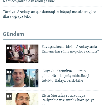
Nabucco gələn ildən reallaşa bilər
Türkiyə- Azərbaycan qaz danışıqları hüquqi məsələlərə görə
iflasa uğraya bilər
Gündəm
Savaşsız keçən bir il - Azərbaycanla
Ermənistan sülhə nə qədər yaxındır?
'Guya Əli Kərimliyə 850 min
göndərib' – keçmiş mühafizəçi
tutuldu, Bakıya verilə bilər
Elvin Mustafayev azadlıqda:
'Milyonluq yox, minlik korrupsiya
var'