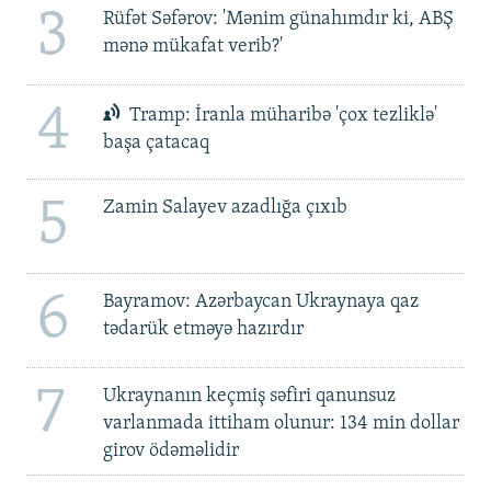
3
Rüfət Səfərov: 'Mənim günahımdır ki, ABŞ
mənə mükafat verib?'
4
Tramp: İranla müharibə 'çox tezliklə'
başa çatacaq
5
Zamin Salayev azadlığa çıxıb
6
Bayramov: Azərbaycan Ukraynaya qaz
tədarük etməyə hazırdır
7
Ukraynanın keçmiş səfiri qanunsuz
varlanmada ittiham olunur: 134 min dollar
girov ödəməlidir