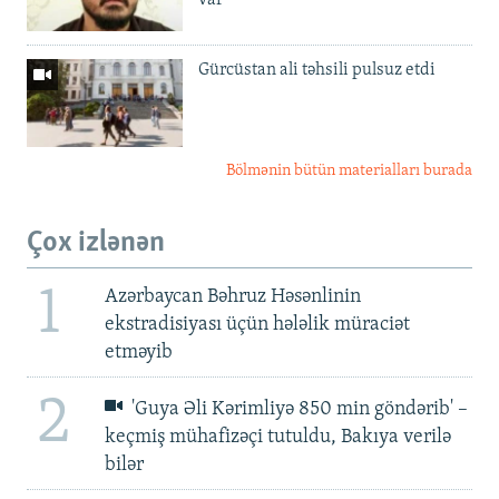
Gürcüstan ali təhsili pulsuz etdi
Bölmənin bütün materialları burada
Çox izlənən
1
Azərbaycan Bəhruz Həsənlinin
ekstradisiyası üçün hələlik müraciət
etməyib
2
'Guya Əli Kərimliyə 850 min göndərib' –
keçmiş mühafizəçi tutuldu, Bakıya verilə
bilər