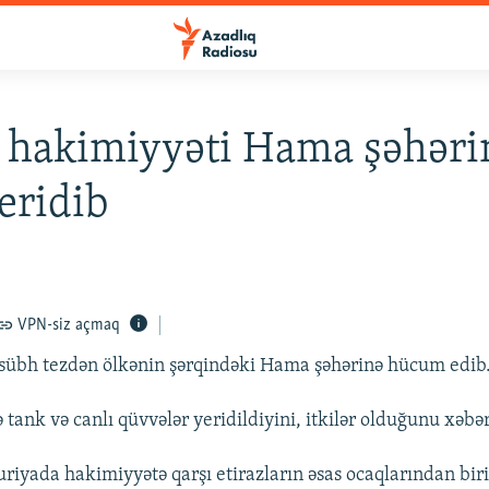
 hakimiyyəti Hama şəhəri
eridib
VPN-siz açmaq
sübh tezdən ölkənin şərqindəki Hama şəhərinə hücum edib
 tank və canlı qüvvələr yeridildiyini, itkilər olduğunu xəbər
iyada hakimiyyətə qarşı etirazların əsas ocaqlarından biri 