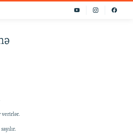
nə
.
 verirlər.
sayılır.