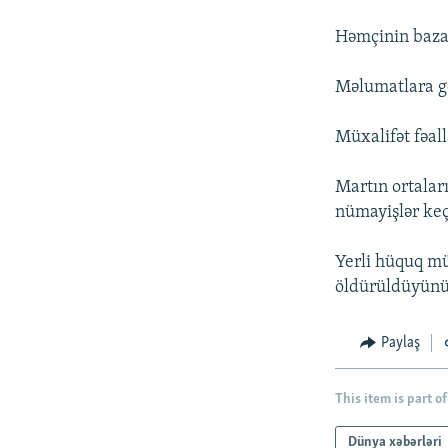
İNFOQRAFIKA
AZƏRBAYCAN ƏDƏBIYYATI KITABXANASI
MISSIYAMIZ
Həmçinin bazar
KARIKATURA
İSLAM VƏ DEMOKRATIYA
PEŞƏ ETIKASI VƏ JURNALISTIKA
STANDARTLARIMIZ
İZ - MƏDƏNIYYƏT PROQRAMI
Məlumatlara gö
MATERIALLARIMIZDAN ISTIFADƏ
AZADLIQRADIOSU MOBIL TELEFONUNUZDA
Müxalifət fəal
BIZIMLƏ ƏLAQƏ
Martın ortalar
XƏBƏR BÜLLETENLƏRIMIZ
nümayişlər keçi
Yerli hüquq m
öldürüldüyünü 
Paylaş
This item is part of
Dünya xəbərləri