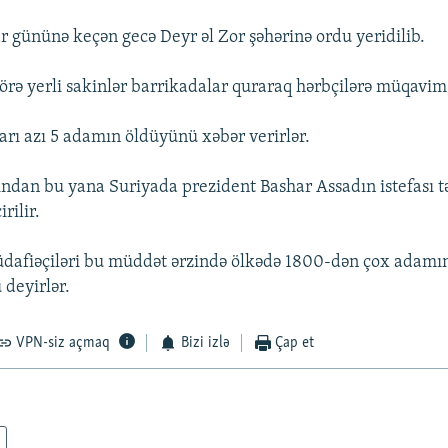
 gününə keçən gecə Deyr əl Zor şəhərinə ordu yeridilib.
rə yerli sakinlər barrikadalar quraraq hərbçilərə müqavimət
ları azı 5 adamın öldüyünü xəbər verirlər.
ından bu yana Suriyada prezident Bashar Assadın istefası tə
rilir.
üdafiəçiləri bu müddət ərzində ölkədə 1800-dən çox adamı
deyirlər.
VPN-siz açmaq
Bizi izlə
Çap et