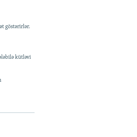
 göstərirlər.
ləbilə kütləvi
n