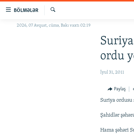
Keçid
BÖLMƏLƏR
linkləri
Axtar
Əsas
2026, 07 Avqust, cümə, Bakı vaxtı 02:19
GÜNDƏM
məzmuna
#İZAHLA
Suriya
qayıt
Əsas
KORRUPSIOMETR
ordu y
naviqasiyaya
#ƏSLINDƏ
qayıt
Axtarışa
FƏRQƏ BAX
İyul 31, 2011
keç
QANUNI DOĞRU
Paylaş
ARAŞDIRMA
Suriya ordusu 
MULTIMEDIA
RADIO ARXIV
VIDEO
Şahidlər şəhərə
HAQQIMIZDA
FOTOQALEREYA
OXU ZALI
Hama şəhəri Sur