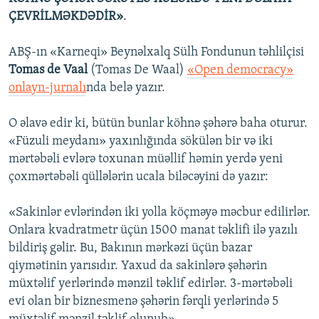
ÇEVRİLMƏKDƏDİR»
.
ABŞ-ın «Karneqi» Beynəlxalq Sülh Fondunun təhlilçisi
Tomas de Vaal
(Tomas De Waal)
«Open democracy»
onlayn-jurnalı
nda belə yazır.
O əlavə edir ki, bütün bunlar köhnə şəhərə baha oturur.
«Füzuli meydanı» yaxınlığında sökülən bir və iki
mərtəbəli evlərə toxunan müəllif həmin yerdə yeni
çoxmərtəbəli qüllələrin ucala biləcəyini də yazır:
«Sakinlər evlərindən iki yolla köçməyə məcbur edilirlər.
Onlara kvadratmetr üçün 1500 manat təklifi ilə yazılı
bildiriş gəlir. Bu, Bakının mərkəzi üçün bazar
qiymətinin yarısıdır. Yaxud da sakinlərə şəhərin
müxtəlif yerlərində mənzil təklif edirlər. 3-mərtəbəli
evi olan bir biznesmenə şəhərin fərqli yerlərində 5