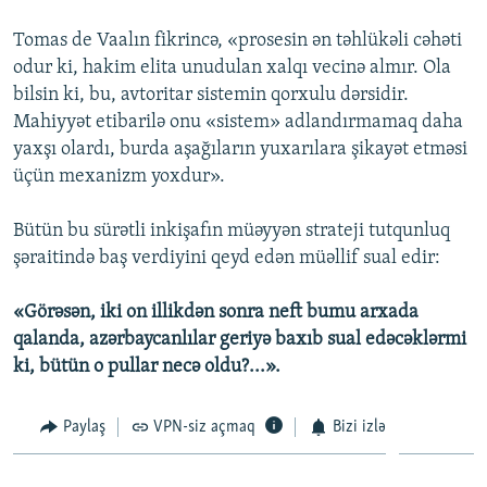
Tomas de Vaalın fikrincə, «prosesin ən təhlükəli cəhəti
odur ki, hakim elita unudulan xalqı vecinə almır. Ola
bilsin ki, bu, avtoritar sistemin qorxulu dərsidir.
Mahiyyət etibarilə onu «sistem» adlandırmamaq daha
yaxşı olardı, burda aşağıların yuxarılara şikayət etməsi
üçün mexanizm yoxdur».
Bütün bu sürətli inkişafın müəyyən strateji tutqunluq
şəraitində baş verdiyini qeyd edən müəllif sual edir:
«Görəsən, iki on illikdən sonra neft bumu arxada
qalanda, azərbaycanlılar geriyə baxıb sual edəcəklərmi
ki, bütün o pullar necə oldu?...».
Paylaş
VPN-siz açmaq
Bizi izlə