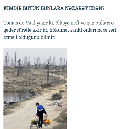
KİMDİR BÜTÜN BUNLARA NƏZARƏT EDƏN?
Tomas de Vaal yazır ki, ölkəyə neft və qaz pulları o
qədər sürətlə axır ki, hökumət sanki onları necə sərf
etməli olduğunu bilmir: