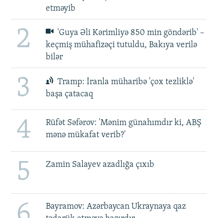
etməyib
2
'Guya Əli Kərimliyə 850 min göndərib' –
keçmiş mühafizəçi tutuldu, Bakıya verilə
bilər
3
Tramp: İranla müharibə 'çox tezliklə'
başa çatacaq
4
Rüfət Səfərov: 'Mənim günahımdır ki, ABŞ
mənə mükafat verib?'
5
Zamin Salayev azadlığa çıxıb
6
Bayramov: Azərbaycan Ukraynaya qaz