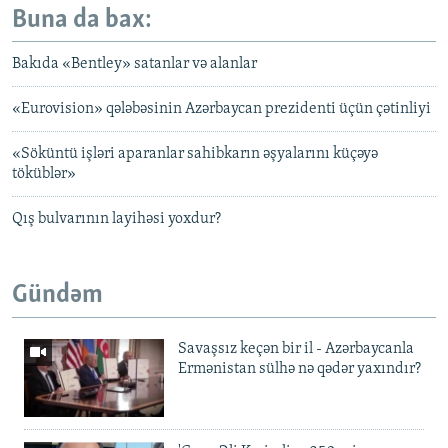
Buna da bax:
Bakıda «Bentley» satanlar və alanlar
«Eurovision» qələbəsinin Azərbaycan prezidenti üçün çətinliyi
«Söküntü işləri aparanlar sahibkarın əşyalarını küçəyə
töküblər»
Qış bulvarının layihəsi yoxdur?
Gündəm
Savaşsız keçən bir il - Azərbaycanla
Ermənistan sülhə nə qədər yaxındır?