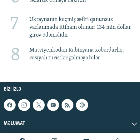
tədarük etməyə hazırdır
7
Ukraynanın keçmiş səfiri qanunsuz
varlanmada ittiham olunur: 134 min dollar
girov ödəməlidir
8
Matviyenkodan Rubinyana xəbərdarlıq:
rusiyalı turistlər gəlməyə bilər
BIZI IZLƏ
MƏLUMAT
AzadlıqRadiosu © 2026 Inc. | Bütün hüquqlar qorunur