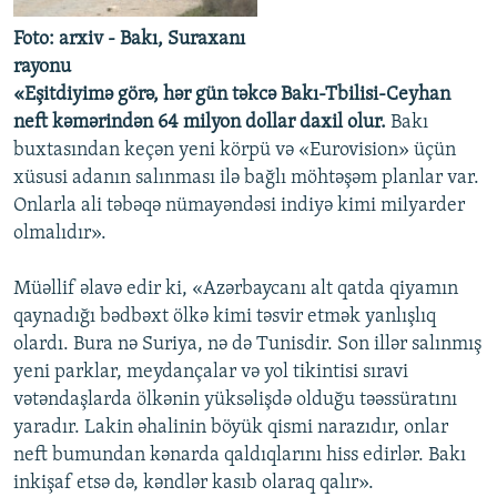
Foto: arxiv - Bakı, Suraxanı
rayonu
«Eşitdiyimə görə, hər gün təkcə Bakı-Tbilisi-Ceyhan
neft kəmərindən 64 milyon dollar daxil olur.
Bakı
buxtasından keçən yeni körpü və «Eurovision» üçün
xüsusi adanın salınması ilə bağlı möhtəşəm planlar var.
Onlarla ali təbəqə nümayəndəsi indiyə kimi milyarder
olmalıdır».
Müəllif əlavə edir ki, «Azərbaycanı alt qatda qiyamın
qaynadığı bədbəxt ölkə kimi təsvir etmək yanlışlıq
olardı. Bura nə Suriya, nə də Tunisdir. Son illər salınmış
yeni parklar, meydançalar və yol tikintisi sıravi
vətəndaşlarda ölkənin yüksəlişdə olduğu təəssüratını
yaradır. Lakin əhalinin böyük qismi narazıdır, onlar
neft bumundan kənarda qaldıqlarını hiss edirlər. Bakı
inkişaf etsə də, kəndlər kasıb olaraq qalır».