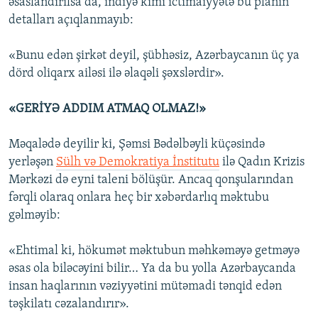
əsaslandırılsa da, indiyə kimi ictimaiyyətə bu planın
detalları açıqlanmayıb:
«Bunu edən şirkət deyil, şübhəsiz, Azərbaycanın üç ya
dörd oliqarx ailəsi ilə əlaqəli şəxslərdir».
«GERİYƏ ADDIM ATMAQ OLMAZ!»
Məqalədə deyilir ki, Şəmsi Bədəlbəyli küçəsində
yerləşən
Sülh və Demokratiya İnstitutu
ilə Qadın Krizis
Mərkəzi də eyni taleni bölüşür. Ancaq qonşularından
fərqli olaraq onlara heç bir xəbərdarlıq məktubu
gəlməyib:
«Ehtimal ki, hökumət məktubun məhkəməyə getməyə
əsas ola biləcəyini bilir… Ya da bu yolla Azərbaycanda
insan haqlarının vəziyyətini mütəmadi tənqid edən
təşkilatı cəzalandırır».