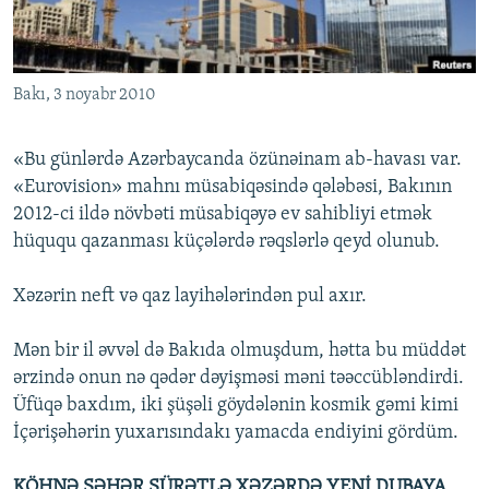
İNFOQRAFIKA
AZƏRBAYCAN ƏDƏBIYYATI KITABXANASI
MISSIYAMIZ
BIZI IZLƏ
KARIKATURA
İSLAM VƏ DEMOKRATIYA
PEŞƏ ETIKASI VƏ JURNALISTIKA STANDARTLARIMIZ
Bakı, 3 noyabr 2010
İZ - MƏDƏNIYYƏT PROQRAMI
MATERIALLARIMIZDAN ISTIFADƏ
AZADLIQRADIOSU MOBIL TELEFONUNUZDA
RFE/RL-in bütün saytları
«Bu günlərdə Azərbaycanda özünəinam ab-havası var.
BIZIMLƏ ƏLAQƏ
«Eurovision» mahnı müsabiqəsində qələbəsi, Bakının
2012-ci ildə növbəti müsabiqəyə ev sahibliyi etmək
XƏBƏR BÜLLETENLƏRIMIZ
hüququ qazanması küçələrdə rəqslərlə qeyd olunub.
Xəzərin neft və qaz layihələrindən pul axır.
Mən bir il əvvəl də Bakıda olmuşdum, hətta bu müddət
ərzində onun nə qədər dəyişməsi məni təəccübləndirdi.
Üfüqə baxdım, iki şüşəli göydələnin kosmik gəmi kimi
İçərişəhərin yuxarısındakı yamacda endiyini gördüm.
KÖHNƏ ŞƏHƏR SÜRƏTLƏ XƏZƏRDƏ YENİ DUBAYA