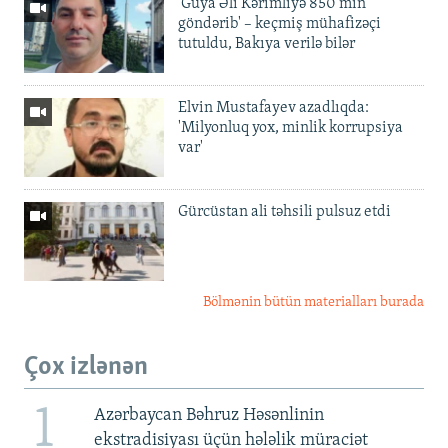
'Guya Əli Kərimliyə 850 min
göndərib' – keçmiş mühafizəçi
tutuldu, Bakıya verilə bilər
Elvin Mustafayev azadlıqda:
'Milyonluq yox, minlik korrupsiya
var'
Gürcüstan ali təhsili pulsuz etdi
Bölmənin bütün materialları burada
Çox izlənən
1
Azərbaycan Bəhruz Həsənlinin
ekstradisiyası üçün hələlik müraciət