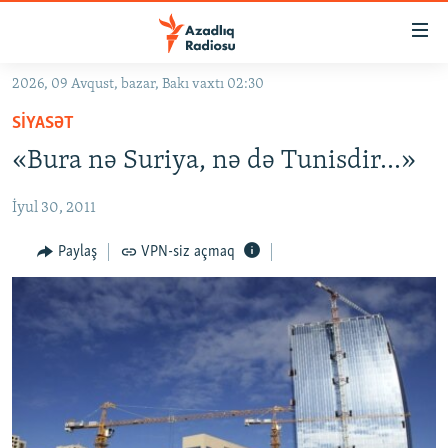
Keçid
linkləri
Əsas
2026, 09 Avqust, bazar, Bakı vaxtı 02:30
məzmuna
GÜNDƏM
SIYASƏT
qayıt
#İZAHLA
Əsas
«Bura nə Suriya, nə də Tunisdir...»
KORRUPSIOMETR
naviqasiyaya
qayıt
İyul 30, 2011
#ƏSLINDƏ
Axtarışa
FƏRQƏ BAX
Paylaş
VPN-siz açmaq
keç
QANUNI DOĞRU
ARAŞDIRMA
MULTIMEDIA
RADIO ARXIV
VIDEO
HAQQIMIZDA
FOTOQALEREYA
OXU ZALI