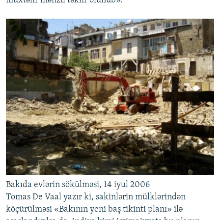
müxtəlif mənzil təklif olunub».
Bakıda evlərin sökülməsi, 14 iyul 2006
Tomas De Vaal yazır ki, sakinlərin mülklərindən
köçürülməsi «Bakının yeni baş tikinti planı» ilə