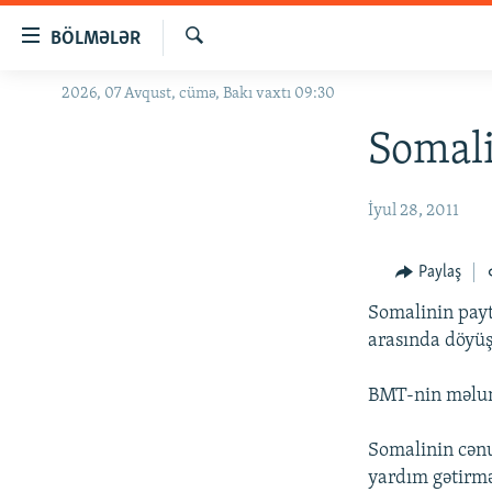
Keçid
BÖLMƏLƏR
linkləri
Axtar
Əsas
2026, 07 Avqust, cümə, Bakı vaxtı 09:30
GÜNDƏM
məzmuna
#İZAHLA
Somali
qayıt
Əsas
KORRUPSIOMETR
naviqasiyaya
İyul 28, 2011
#ƏSLINDƏ
qayıt
Axtarışa
FƏRQƏ BAX
Paylaş
keç
QANUNI DOĞRU
Somalinin payt
ARAŞDIRMA
arasında döyüş 
MULTIMEDIA
BMT-nin məluma
RADIO ARXIV
VIDEO
Somalinin cənu
HAQQIMIZDA
FOTOQALEREYA
OXU ZALI
yardım gətirm