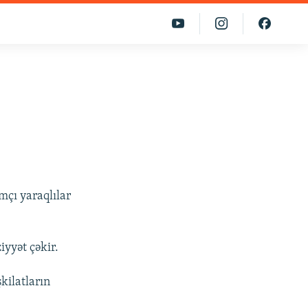
mçı yaraqlılar
yyət çəkir.
kilatların