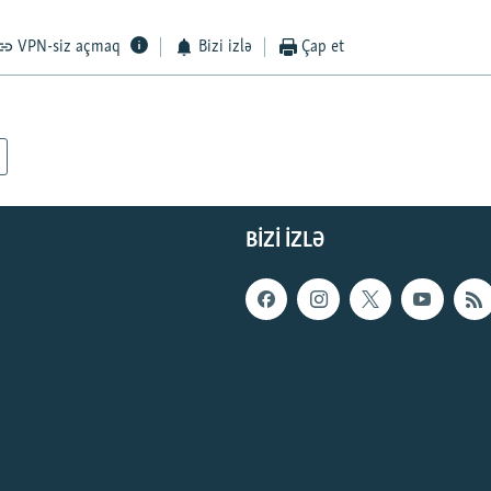
VPN-siz açmaq
Bizi izlə
Çap et
BIZI IZLƏ