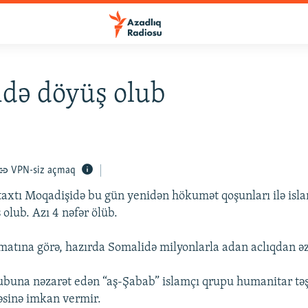
də döyüş olub
VPN-siz açmaq
axtı Moqadişidə bu gün yenidən hökumət qoşunları ilə isla
olub. Azı 4 nəfər ölüb.
tına görə, hazırda Somalidə milyonlarla adan aclıqdan əzi
buna nəzarət edən “aş-Şabab” islamçı qrupu humanitar təş
əsinə imkan vermir.