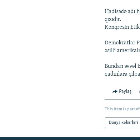
İNFOQRAFIKA
AZƏRBAYCAN ƏDƏBIYYATI KITABXANASI
MISSIYAMIZ
Hadisədə adı 
KARIKATURA
İSLAM VƏ DEMOKRATIYA
PEŞƏ ETIKASI VƏ JURNALISTIKA
STANDARTLARIMIZ
qızıdır.
İZ - MƏDƏNIYYƏT PROQRAMI
Konqresin Etik
MATERIALLARIMIZDAN ISTIFADƏ
AZADLIQRADIOSU MOBIL TELEFONUNUZDA
Demokratlar Pa
əsilli amerikalı
BIZIMLƏ ƏLAQƏ
XƏBƏR BÜLLETENLƏRIMIZ
Bundan əvvəl i
qadınlara çılp
Paylaş
This item is part of
Dünya xəbərləri