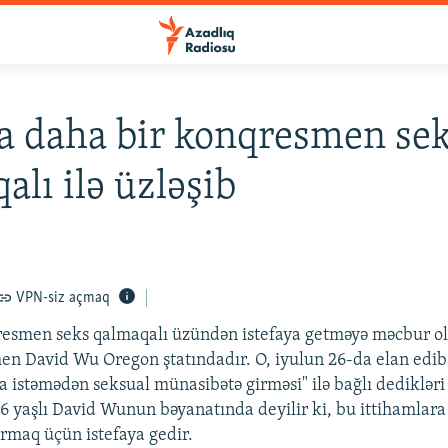
 daha bir konqresmen se
alı ilə üzləşib
VPN-siz açmaq
resmen seks qalmaqalı üzündən istefaya getməyə məcbur o
men David Wu Oregon ştatındadır. O, iyulun 26-da elan edib k
a istəmədən seksual münasibətə girməsi" ilə bağlı dedikləri
6 yaşlı David Wunun bəyanatında deyilir ki, bu ittihamlara
rmaq üçün istefaya gedir.