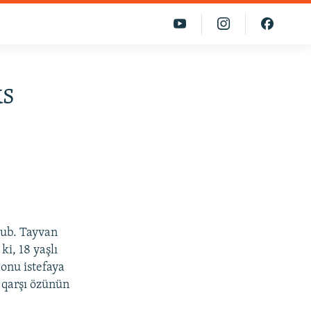
ks
lub. Tayvan
i, 18 yaşlı
 onu istefaya
 qarşı özünün