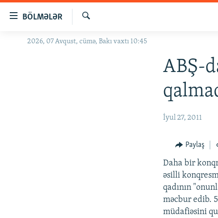
Keçid
BÖLMƏLƏR
linkləri
Axtar
Əsas
2026, 07 Avqust, cümə, Bakı vaxtı 10:45
GÜNDƏM
məzmuna
#İZAHLA
ABŞ-da
qayıt
Əsas
KORRUPSIOMETR
qalmaq
naviqasiyaya
#ƏSLINDƏ
qayıt
Axtarışa
FƏRQƏ BAX
İyul 27, 2011
keç
QANUNI DOĞRU
Paylaş
ARAŞDIRMA
Daha bir konq
MULTIMEDIA
əsilli konqres
RADIO ARXIV
VIDEO
qadının "onunl
məcbur edib. 5
HAQQIMIZDA
FOTOQALEREYA
OXU ZALI
müdafiəsini qu