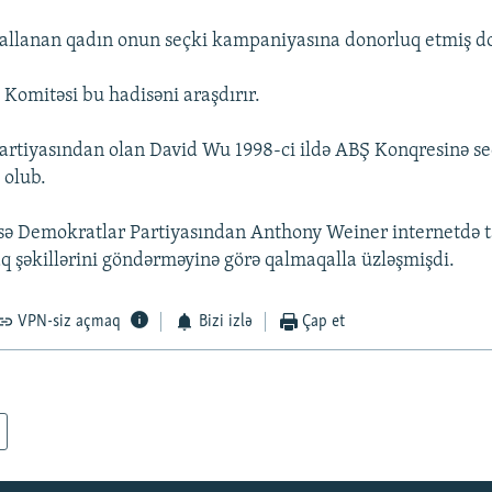
hallanan qadın onun seçki kampaniyasına donorluq etmiş 
 Komitəsi bu hadisəni araşdırır.
rtiyasından olan David Wu 1998-ci ildə ABŞ Konqresinə seç
 olub.
sə Demokratlar Partiyasından Anthony Weiner internetdə t
aq şəkillərini göndərməyinə görə qalmaqalla üzləşmişdi.
VPN-siz açmaq
Bizi izlə
Çap et