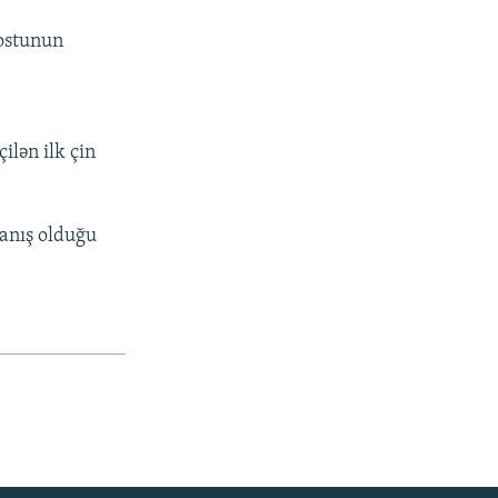
dostunun
ilən ilk çin
anış olduğu