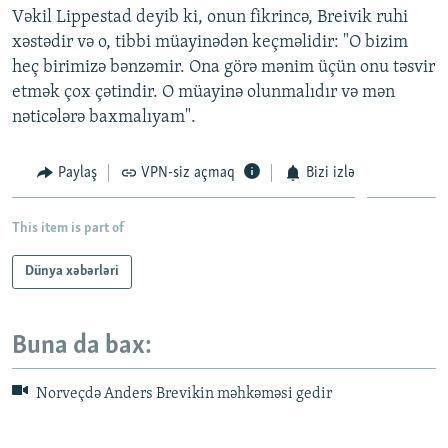
Vəkil Lippestad deyib ki, onun fikrincə, Breivik ruhi
İNFOQRAFIKA
AZƏRBAYCAN ƏDƏBIYYATI KITABXANASI
MISSIYAMIZ
BIZI IZLƏ
xəstədir və o, tibbi müayinədən keçməlidir: "O bizim
KARIKATURA
İSLAM VƏ DEMOKRATIYA
PEŞƏ ETIKASI VƏ JURNALISTIKA STANDARTLARIMIZ
heç birimizə bənzəmir. Ona görə mənim üçün onu təsvir
etmək çox çətindir. O müayinə olunmalıdır və mən
İZ - MƏDƏNIYYƏT PROQRAMI
MATERIALLARIMIZDAN ISTIFADƏ
nəticələrə baxmalıyam".
AZADLIQRADIOSU MOBIL TELEFONUNUZDA
RFE/RL-in bütün saytları
BIZIMLƏ ƏLAQƏ
Paylaş
VPN-siz açmaq
Bizi izlə
XƏBƏR BÜLLETENLƏRIMIZ
This item is part of
Dünya xəbərləri
Buna da bax:
Norveçdə Anders Brevikin məhkəməsi gedir