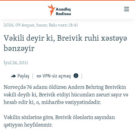
Keçid
linkləri
Əsas
2026, 09 Avqust, bazar, Bakı vaxtı 18:41
məzmuna
GÜNDƏM
Vəkili deyir ki, Breivik ruhi xəstəyə
qayıt
#İZAHLA
Əsas
bənzəyir
KORRUPSIOMETR
naviqasiyaya
qayıt
İyul 26, 2011
#ƏSLINDƏ
Axtarışa
FƏRQƏ BAX
Paylaş
VPN-siz açmaq
keç
QANUNI DOĞRU
Norveçdə 76 adamı öldürən Anders Behring Breivikin
vəkili deyib ki, Breivik etdiyi hücumları zəruri sayır və
ARAŞDIRMA
hesab edir ki, o, müharibə vəziyyətindədir.
MULTIMEDIA
Vəkilin sözlərinə görə, Breivik ölənlərin sayından
RADIO ARXIV
VIDEO
qətiyyən heyfslənmir.
HAQQIMIZDA
FOTOQALEREYA
OXU ZALI