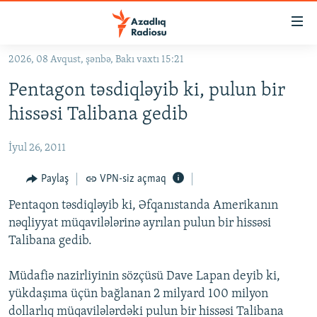
Keçid
linkləri
Əsas
2026, 08 Avqust, şənbə, Bakı vaxtı 15:21
məzmuna
GÜNDƏM
Pentagon təsdiqləyib ki, pulun bir
qayıt
#İZAHLA
Əsas
hissəsi Talibana gedib
KORRUPSIOMETR
naviqasiyaya
qayıt
İyul 26, 2011
#ƏSLINDƏ
Axtarışa
FƏRQƏ BAX
Paylaş
VPN-siz açmaq
keç
QANUNI DOĞRU
Pentaqon təsdiqləyib ki, Əfqanıstanda Amerikanın
nəqliyyat müqavilələrinə ayrılan pulun bir hissəsi
ARAŞDIRMA
Talibana gedib.
MULTIMEDIA
Müdafiə nazirliyinin sözçüsü Dave Lapan deyib ki,
RADIO ARXIV
VIDEO
yükdaşıma üçün bağlanan 2 milyard 100 milyon
HAQQIMIZDA
FOTOQALEREYA
OXU ZALI
dollarlıq müqavilələrdəki pulun bir hissəsi Talibana