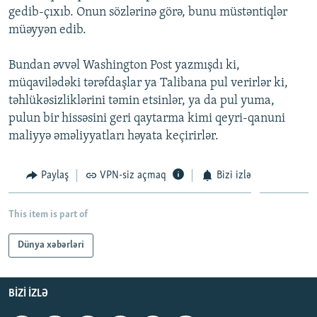
gedib-çıxıb. Onun sözlərinə görə, bunu müstəntiqlər
İNFOQRAFIKA
AZƏRBAYCAN ƏDƏBIYYATI KITABXANASI
MISSIYAMIZ
BIZI IZLƏ
müəyyən edib.
KARIKATURA
İSLAM VƏ DEMOKRATIYA
PEŞƏ ETIKASI VƏ JURNALISTIKA STANDARTLARIMIZ
Bundan əvvəl Washington Post yazmışdı ki,
İZ - MƏDƏNIYYƏT PROQRAMI
MATERIALLARIMIZDAN ISTIFADƏ
müqavilədəki tərəfdaşlar ya Talibana pul verirlər ki,
AZADLIQRADIOSU MOBIL TELEFONUNUZDA
RFE/RL-in bütün saytları
təhlükəsizliklərini təmin etsinlər, ya da pul yuma,
BIZIMLƏ ƏLAQƏ
pulun bir hissəsini geri qaytarma kimi qeyri-qanuni
maliyyə əməliyyatları həyata keçirirlər.
XƏBƏR BÜLLETENLƏRIMIZ
Paylaş
VPN-siz açmaq
Bizi izlə
This item is part of
Dünya xəbərləri
BIZI IZLƏ