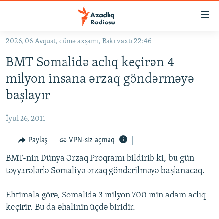
Keçid
linkləri
Əsas
2026, 06 Avqust, cümə axşamı, Bakı vaxtı 22:46
məzmuna
GÜNDƏM
BMT Somalidə aclıq keçirən 4
qayıt
#İZAHLA
Əsas
milyon insana ərzaq göndərməyə
KORRUPSIOMETR
naviqasiyaya
başlayır
qayıt
#ƏSLINDƏ
Axtarışa
İyul 26, 2011
FƏRQƏ BAX
keç
QANUNI DOĞRU
Paylaş
VPN-siz açmaq
ARAŞDIRMA
BMT-nin Dünya Ərzaq Proqramı bildirib ki, bu gün
təyyarələrlə Somaliyə ərzaq göndərilməyə başlanacaq.
MULTIMEDIA
RADIO ARXIV
VIDEO
Ehtimala görə, Somalidə 3 milyon 700 min adam aclıq
keçirir. Bu da əhalinin üçdə biridir.
HAQQIMIZDA
FOTOQALEREYA
OXU ZALI