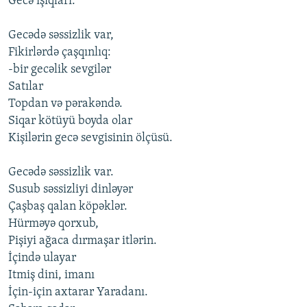
Gecə işıqları.
Gecədə səssizlik var,
Fikirlərdə çaşqınlıq:
-bir gecəlik sevgilər
Satılar
Topdan və pərakəndə.
Siqar kötüyü boyda olar
Kişilərin gecə sevgisinin ölçüsü.
Gecədə səssizlik var.
Susub səssizliyi dinləyər
Çaşbaş qalan köpəklər.
Hürməyə qorxub,
Pişiyi ağaca dırmaşar itlərin.
İçində ulayar
Itmiş dini, imanı
İçin-için axtarar Yaradanı.