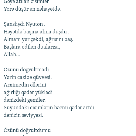
Göyə atılan cisimlər
Yerə düşür ən nəhayətdə.
Şanslıydı Nyuton .
Həyətdə başına alma düşdü .
Almanı yer çəkdi, ağrısını baş.
Başlara edilən dualarısa,
Allah…
Özünü doğrultmadı
Yerin cazibə qüvvəsi.
Arximedin əllərini
ağırlığı qədər yüklədi
dənizdəki gəmilər.
Suyundakı cisimlərin həcmi qədər artdı
dənizin səviyyəsi.
Özünü doğrultdumu