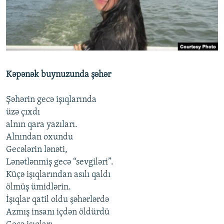
İNFOQRAFIKA
AZƏRBAYCAN ƏDƏBIYYATI KITABXANASI
MISSIYAMIZ
BIZI IZLƏ
KARIKATURA
İSLAM VƏ DEMOKRATIYA
PEŞƏ ETIKASI VƏ JURNALISTIKA STANDARTLARIMIZ
İZ - MƏDƏNIYYƏT PROQRAMI
MATERIALLARIMIZDAN ISTIFADƏ
AZADLIQRADIOSU MOBIL TELEFONUNUZDA
RFE/RL-in bütün saytları
Kəpənək buynuzunda şəhər
BIZIMLƏ ƏLAQƏ
Şəhərin gecə işıqlarında
XƏBƏR BÜLLETENLƏRIMIZ
üzə çıxdı
alnın qara yazıları.
Alnından oxundu
Gecələrin lənəti,
Lənətlənmiş gecə “sevgiləri”.
Küçə işıqlarından asılı qaldı
ölmüş ümidlərin.
İşıqlar qatil oldu şəhərlərdə
Azmış insanı içdən öldürdü