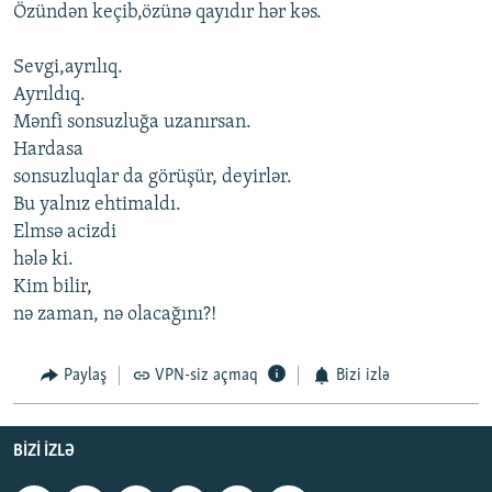
Özündən keçib,özünə qayıdır hər kəs.
Sevgi,ayrılıq.
Ayrıldıq.
Mənfi sonsuzluğa uzanırsan.
Hardasa
sonsuzluqlar da görüşür, deyirlər.
Bu yalnız ehtimaldı.
Elmsə acizdi
hələ ki.
Kim bilir,
nə zaman, nə olacağını?!
Paylaş
VPN-siz açmaq
Bizi izlə
BIZI IZLƏ