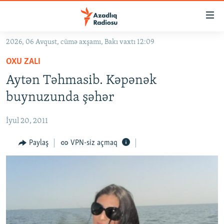
Keçid
linkləri
Əsas
2026, 06 Avqust, cümə axşamı, Bakı vaxtı 12:09
məzmuna
GÜNDƏM
OXU ZALI
qayıt
#İZAHLA
Əsas
Aytən Təhmasib. Kəpənək
KORRUPSIOMETR
naviqasiyaya
buynuzunda şəhər
qayıt
#ƏSLINDƏ
Axtarışa
İyul 20, 2011
FƏRQƏ BAX
keç
QANUNI DOĞRU
Paylaş
VPN-siz açmaq
ARAŞDIRMA
MULTIMEDIA
RADIO ARXIV
VIDEO
HAQQIMIZDA
FOTOQALEREYA
OXU ZALI