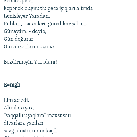
Səhərə qədər
kəpənək buynuzlu gecə işıqları altında
təmizləyər Yaradan.
Ruhları, bədənləri, günahkar şəhəri.
Günaydın! - deyib,
Gün doğurar
Günahkarların üzünə.
Bezdirməyin Yaradanı!
E=mgh
Elm acizdi.
Alimlərə yox,
“saqqallı uşaqlara” məxsusdu
divarlara yazılan
sevgi düsturunun kəşfi.