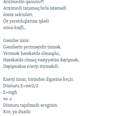
Arximedin qanunu?!
Arximedi tanımaq belə istəmədi
dəniz sakinləri.
Öz yaratdıqlarına işlədi
onun kəşfi,.
Gəmilər üzür.
Gəmilərin yeriməyidir üzmək.
Yerimək hərəkətdə olmaqdır,
Hərəkətdə olmaq vəziyyətini dəyişmək,
Dəyişməksə enerji itirməkdi.
Enerji itmir, birindən digərinə keçir.
Düsturu:E=mv2/2
E=mgh
və .s
Düsturu tapılmadı sevginin.
Kor, ya düzdü