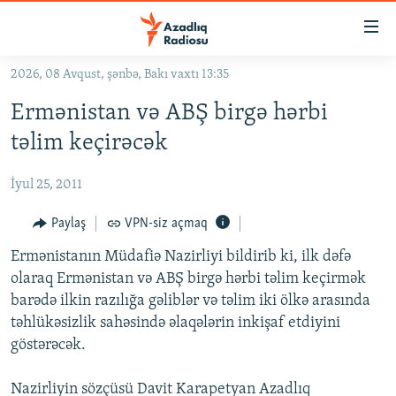
Keçid
linkləri
Əsas
2026, 08 Avqust, şənbə, Bakı vaxtı 13:35
məzmuna
GÜNDƏM
Ermənistan və ABŞ birgə hərbi
qayıt
#İZAHLA
Əsas
təlim keçirəcək
KORRUPSIOMETR
naviqasiyaya
qayıt
İyul 25, 2011
#ƏSLINDƏ
Axtarışa
FƏRQƏ BAX
Paylaş
VPN-siz açmaq
keç
QANUNI DOĞRU
Ermənistanın Müdafiə Nazirliyi bildirib ki, ilk dəfə
olaraq Ermənistan və ABŞ birgə hərbi təlim keçirmək
ARAŞDIRMA
barədə ilkin razılığa gəliblər və təlim iki ölkə arasında
MULTIMEDIA
təhlükəsizlik sahəsində əlaqələrin inkişaf etdiyini
göstərəcək.
RADIO ARXIV
VIDEO
HAQQIMIZDA
FOTOQALEREYA
OXU ZALI
Nazirliyin sözçüsü Davit Karapetyan Azadlıq