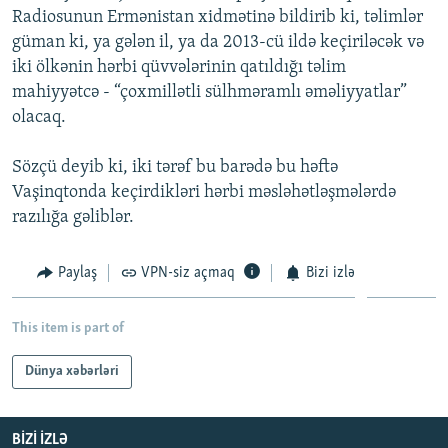
Radiosunun Ermənistan xidmətinə bildirib ki, təlimlər
İNFOQRAFIKA
AZƏRBAYCAN ƏDƏBIYYATI KITABXANASI
MISSIYAMIZ
BIZI IZLƏ
güman ki, ya gələn il, ya da 2013-cü ildə keçiriləcək və
KARIKATURA
İSLAM VƏ DEMOKRATIYA
PEŞƏ ETIKASI VƏ JURNALISTIKA STANDARTLARIMIZ
iki ölkənin hərbi qüvvələrinin qatıldığı təlim
mahiyyətcə - “çoxmillətli sülhməramlı əməliyyatlar”
İZ - MƏDƏNIYYƏT PROQRAMI
MATERIALLARIMIZDAN ISTIFADƏ
olacaq.
AZADLIQRADIOSU MOBIL TELEFONUNUZDA
RFE/RL-in bütün saytları
BIZIMLƏ ƏLAQƏ
Sözçü deyib ki, iki tərəf bu barədə bu həftə
Vaşinqtonda keçirdikləri hərbi məsləhətləşmələrdə
XƏBƏR BÜLLETENLƏRIMIZ
razılığa gəliblər.
Paylaş
VPN-siz açmaq
Bizi izlə
This item is part of
Dünya xəbərləri
BIZI IZLƏ