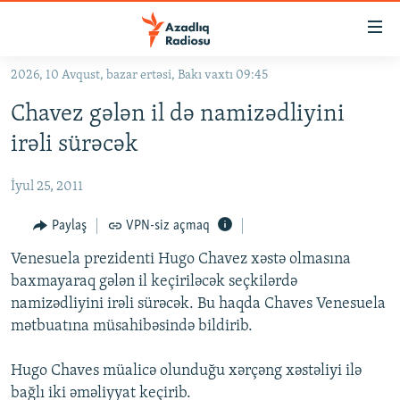
Keçid
linkləri
Əsas
2026, 10 Avqust, bazar ertəsi, Bakı vaxtı 09:45
məzmuna
GÜNDƏM
Chavez gələn il də namizədliyini
qayıt
#İZAHLA
Əsas
irəli sürəcək
KORRUPSIOMETR
naviqasiyaya
qayıt
İyul 25, 2011
#ƏSLINDƏ
Axtarışa
FƏRQƏ BAX
Paylaş
VPN-siz açmaq
keç
QANUNI DOĞRU
Venesuela prezidenti Hugo Chavez xəstə olmasına
baxmayaraq gələn il keçiriləcək seçkilərdə
ARAŞDIRMA
namizədliyini irəli sürəcək. Bu haqda Chaves Venesuela
MULTIMEDIA
mətbuatına müsahibəsində bildirib.
RADIO ARXIV
VIDEO
Hugo Chaves müalicə olunduğu xərçəng xəstəliyi ilə
HAQQIMIZDA
FOTOQALEREYA
OXU ZALI
bağlı iki əməliyyat keçirib.