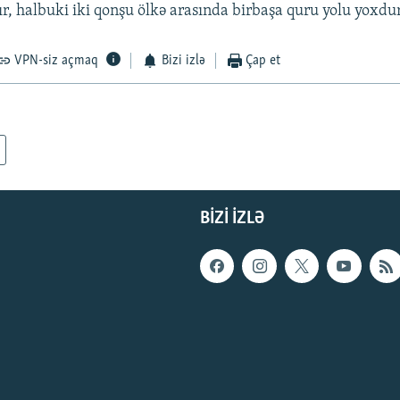
ır, halbuki iki qonşu ölkə arasında birbaşa quru yolu yoxdur
VPN-siz açmaq
Bizi izlə
Çap et
BIZI IZLƏ