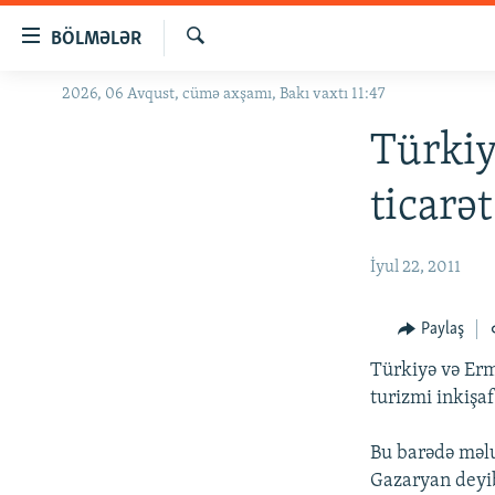
Keçid
BÖLMƏLƏR
linkləri
Axtar
Əsas
2026, 06 Avqust, cümə axşamı, Bakı vaxtı 11:47
GÜNDƏM
məzmuna
#İZAHLA
Türkiy
qayıt
Əsas
KORRUPSIOMETR
ticarə
naviqasiyaya
#ƏSLINDƏ
qayıt
Axtarışa
FƏRQƏ BAX
İyul 22, 2011
keç
QANUNI DOĞRU
Paylaş
ARAŞDIRMA
Türkiyə və Erm
MULTIMEDIA
turizmi inkişa
RADIO ARXIV
VIDEO
Bu barədə məlu
HAQQIMIZDA
FOTOQALEREYA
OXU ZALI
Gazaryan deyib