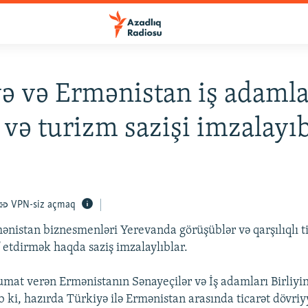
ə və Ermənistan iş adamla
t və turizm sazişi imzalayı
VPN-siz açmaq
ənistan biznesmenləri Yerevanda görüşüblər və qarşılıqlı ti
f etdirmək haqda saziş imzalaylıblar.
mat verən Ermənistanın Sənayeçilər və İş adamları Birliyin
 ki, hazırda Türkiyə ilə Ermənistan arasında ticarət dövriy