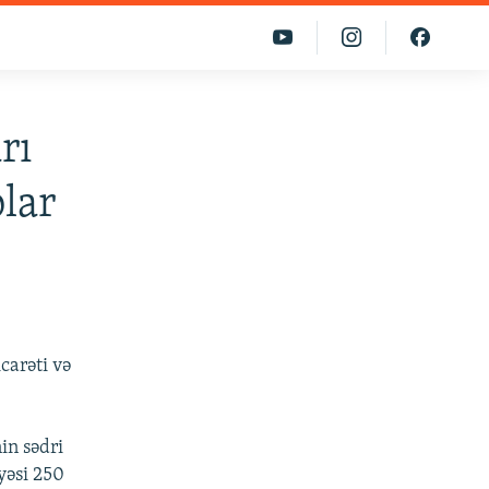
rı
blar
carəti və
in sədri
yəsi 250