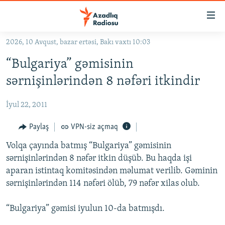
Keçid
linkləri
Əsas
2026, 10 Avqust, bazar ertəsi, Bakı vaxtı 10:03
məzmuna
GÜNDƏM
“Bulgariya” gəmisinin
qayıt
#İZAHLA
Əsas
sərnişinlərindən 8 nəfəri itkindir
KORRUPSIOMETR
naviqasiyaya
qayıt
İyul 22, 2011
#ƏSLINDƏ
Axtarışa
FƏRQƏ BAX
Paylaş
VPN-siz açmaq
keç
QANUNI DOĞRU
Volqa çayında batmış “Bulgariya” gəmisinin
sərnişinlərindən 8 nəfər itkin düşüb. Bu haqda işi
ARAŞDIRMA
aparan istintaq komitəsindən məlumat verilib. Gəminin
MULTIMEDIA
sərnişinlərindən 114 nəfəri ölüb, 79 nəfər xilas olub.
RADIO ARXIV
VIDEO
“Bulgariya” gəmisi iyulun 10-da batmışdı.
HAQQIMIZDA
FOTOQALEREYA
OXU ZALI