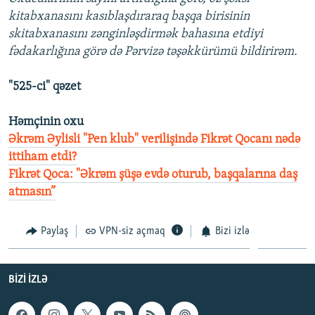
kitabxanasını kasıblaşdıraraq başqa birisinin
skitabxanasını zənginləşdirmək bahasına etdiyi
fədakarlığına görə də Pərvizə təşəkkürümü bildirirəm.
"525-ci" qəzet
Həmçinin oxu
Əkrəm Əylisli "Pen klub" verilişində Fikrət Qocanı nədə
ittiham etdi?
Fikrət Qoca: "Əkrəm şüşə evdə oturub, başqalarına daş
atmasın”
Paylaş
VPN-siz açmaq
Bizi izlə
BIZI IZLƏ