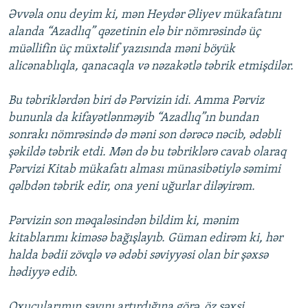
Əvvəla onu deyim ki, mən Heydər Əliyev mükafatını
alanda “Azadlıq” qəzetinin elə bir nömrəsində üç
müəllifin üç müxtəlif yazısında məni böyük
alicənablıqla, qanacaqla və nəzakətlə təbrik etmişdilər.
Bu təbriklərdən biri də Pərvizin idi. Amma Pərviz
bununla da kifayətlənməyib “Azadlıq”ın bundan
sonrakı nömrəsində də məni son dərəcə nəcib, ədəbli
şəkildə təbrik etdi. Mən də bu təbriklərə cavab olaraq
Pərvizi Kitab mükafatı alması münasibətiylə səmimi
qəlbdən təbrik edir, ona yeni uğurlar diləyirəm.
Pərvizin son məqaləsindən bildim ki, mənim
kitablarımı kiməsə bağışlayıb. Güman edirəm ki, hər
halda bədii zövqlə və ədəbi səviyyəsi olan bir şəxsə
hədiyyə edib.
Oxucularımın sayını artırdığına görə, öz şəxsi