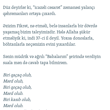
Düz deyirlər ki, “icazəli cəsarət” zəmanəsi yalançı
qəhrəmanları ortaya çıxardı.
Əzizim Fikrət, nə etməli, belə insanlarla bir dövrdə
yaşamaq bizim taleyimizdir. Hələ Allaha şükür
etməliyik ki, indi 37-ci il deyil. Yoxsa donoslarla,
böhtanlarla neçəmizin evini yıxardılar.
Sənin müdrik və ağrılı “Babalarım” şeirində verdiyin
suala mən də cavab tapa bilmirəm.
Biri qaçaq olub,
Mərd olub,
Biri qoçaq olub,
Mərd olub.
Biri kasıb olub,
Mərd olub.