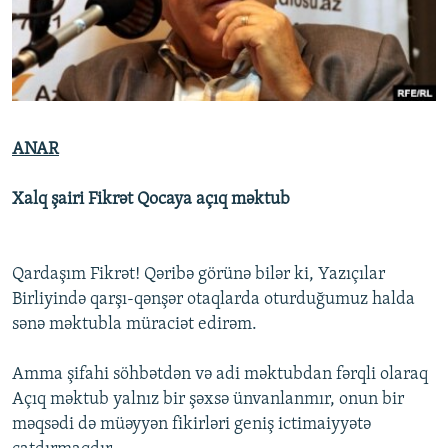
İNFOQRAFIKA
AZƏRBAYCAN ƏDƏBIYYATI KITABXANASI
MISSIYAMIZ
BIZI IZLƏ
KARIKATURA
İSLAM VƏ DEMOKRATIYA
PEŞƏ ETIKASI VƏ JURNALISTIKA STANDARTLARIMIZ
İZ - MƏDƏNIYYƏT PROQRAMI
MATERIALLARIMIZDAN ISTIFADƏ
AZADLIQRADIOSU MOBIL TELEFONUNUZDA
RFE/RL-in bütün saytları
ANAR
BIZIMLƏ ƏLAQƏ
Xalq şairi Fikrət Qocaya açıq məktub
XƏBƏR BÜLLETENLƏRIMIZ
Qardaşım Fikrət! Qəribə görünə bilər ki, Yazıçılar
Birliyində qarşı-qənşər otaqlarda oturduğumuz halda
sənə məktubla müraciət edirəm.
Amma şifahi söhbətdən və adi məktubdan fərqli olaraq
Açıq məktub yalnız bir şəxsə ünvanlanmır, onun bir
məqsədi də müəyyən fikirləri geniş ictimaiyyətə