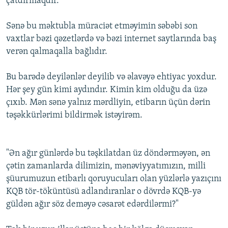
çatdırmaqdır.
Sənə bu məktubla müraciət etməyimin səbəbi son
vaxtlar bəzi qəzetlərdə və bəzi internet saytlarında baş
verən qalmaqalla bağlıdır.
Bu barədə deyilənlər deyilib və əlavəyə ehtiyac yoxdur.
Hər şey gün kimi aydındır. Kimin kim olduğu da üzə
çıxıb. Mən sənə yalnız mərdliyin, etibarın üçün dərin
təşəkkürlərimi bildirmək istəyirəm.
"Ən ağır günlərdə bu təşkilatdan üz döndərməyən, ən
çətin zamanlarda dilimizin, mənəviyyatımızın, milli
şüurumuzun etibarlı qoruyucuları olan yüzlərlə yazıçını
KQB tör-töküntüsü adlandıranlar o dövrdə KQB-yə
güldən ağır söz deməyə cəsarət edərdilərmi?"