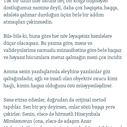
Tək bir uzun illər üstünə heç bir kölgə düşməyən
dostluğumuz naminə deyil, daha çox həqiqətə, haqqa,
ədalətə qahmar durduğun üçün belə bir addım
atmaqdan çəkinmədin.
Bilə-bilə ki, buna görə hər növ ləyaqətsiz həmlələrə
düçar olacaqsan. Bu yazına görə, mənə və
valideynlərimə namuslu münasibətinə görə belə haqsız
və həyasız hücumlara məruz qalmağın məni çox incidir.
Amma sənin yazdıqlarınla əleyhinə yazılanlar göz
qabağındadır, ağlı və insafı olan obyektiv oxucu kimi
haqlı, kimin haqsız olduğunu özü müəyyənləşdirər.
Sənə etiraz edənlər, doğrudan da orijinal metod
tapıblar. Sən bir şey deyirsən, onlar sözü başqa yerə
çəkirlər. Sənin, eləcə də hörmətli Hüseynbala
Mirələmovun (ona, eləcə də adaşım Anar