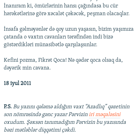
İnanıram ki, ömürlərinin hansı çağındasa bu cür
hərəkətlərinə görə xəcalət çəkəcək, peşman olacaqlar.
İnsafa gəlməyənlər də qoy uzun yaşasın, bizim yaşımıza
çatanda o vaxtın cavanları tərəfindən indi bizə
göstərdikləri münasibətlə qarşılaşsınlar.
Kefini pozma, Fikrət Qoca! Nə qədər qoca olsaq da,
dəyərik min cavana.
18 iyul 2011
P.S.
Bu yazını qələmə aldığım vaxt “Azadlıq” qəzetinin
son nömrəsində gənc yazar Pərvizin
iri məqaləsini
oxudum. Şəxsən tanımadığım Pərvizin bu yazısında
bəzi mətləblər diqqətimi çəkdi.