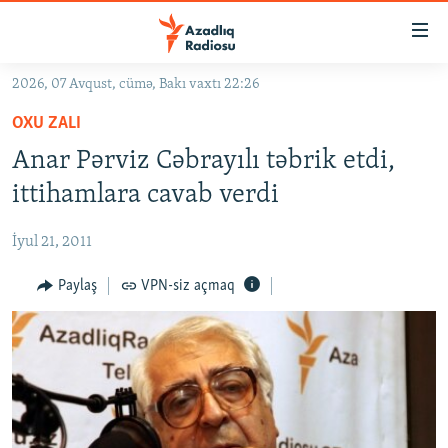
Keçid
linkləri
Əsas
2026, 07 Avqust, cümə, Bakı vaxtı 22:26
məzmuna
GÜNDƏM
OXU ZALI
qayıt
#İZAHLA
Əsas
Anar Pərviz Cəbrayılı təbrik etdi,
KORRUPSIOMETR
naviqasiyaya
ittihamlara cavab verdi
qayıt
#ƏSLINDƏ
Axtarışa
İyul 21, 2011
FƏRQƏ BAX
keç
QANUNI DOĞRU
Paylaş
VPN-siz açmaq
ARAŞDIRMA
MULTIMEDIA
RADIO ARXIV
VIDEO
HAQQIMIZDA
FOTOQALEREYA
OXU ZALI