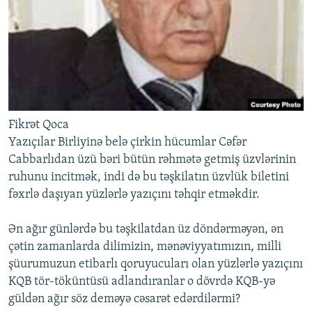
Fikrət Qoca
Yazıçılar Birliyinə belə çirkin hücumlar Cəfər
Cabbarlıdan üzü bəri bütün rəhmətə getmiş üzvlərinin
ruhunu incitmək, indi də bu təşkilatın üzvlük biletini
fəxrlə daşıyan yüzlərlə yazıçını təhqir etməkdir.
Ən ağır günlərdə bu təşkilatdan üz döndərməyən, ən
çətin zamanlarda dilimizin, mənəviyyatımızın, milli
şüurumuzun etibarlı qoruyucuları olan yüzlərlə yazıçını
KQB tör-töküntüsü adlandıranlar o dövrdə KQB-yə
güldən ağır söz deməyə cəsarət edərdilərmi?