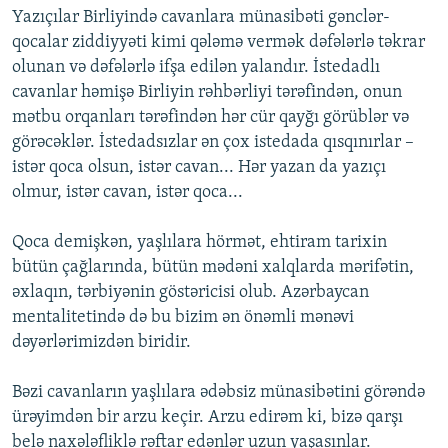
Yazıçılar Birliyində cavanlara münasibəti gənclər-
qocalar ziddiyyəti kimi qələmə vermək dəfələrlə təkrar
olunan və dəfələrlə ifşa edilən yalandır. İstedadlı
cavanlar həmişə Birliyin rəhbərliyi tərəfindən, onun
mətbu orqanları tərəfindən hər cür qayğı görüblər və
görəcəklər. İstedadsızlar ən çox istedada qısqınırlar –
istər qoca olsun, istər cavan... Hər yazan da yazıçı
olmur, istər cavan, istər qoca...
Qoca demişkən, yaşlılara hörmət, ehtiram tarixin
bütün çağlarında, bütün mədəni xalqlarda mərifətin,
əxlaqın, tərbiyənin göstəricisi olub. Azərbaycan
mentalitetində də bu bizim ən önəmli mənəvi
dəyərlərimizdən biridir.
Bəzi cavanların yaşlılara ədəbsiz münasibətini görəndə
ürəyimdən bir arzu keçir. Arzu edirəm ki, bizə qarşı
belə naxələfliklə rəftar edənlər uzun yaşasınlar.