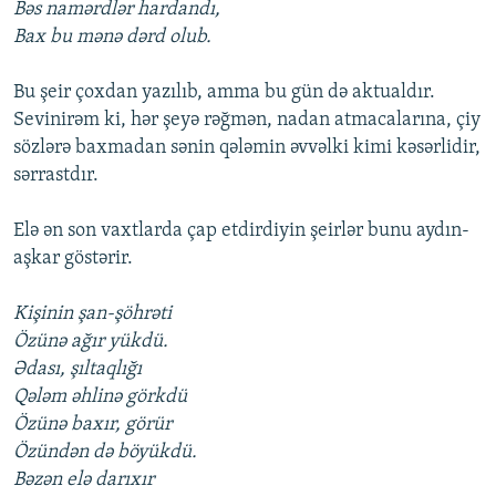
Bəs namərdlər hardandı,
Bax bu mənə dərd olub.
Bu şeir çoxdan yazılıb, amma bu gün də aktualdır.
Sevinirəm ki, hər şeyə rəğmən, nadan atmacalarına, çiy
sözlərə baxmadan sənin qələmin əvvəlki kimi kəsərlidir,
sərrastdır.
Elə ən son vaxtlarda çap etdirdiyin şeirlər bunu aydın-
aşkar göstərir.
Kişinin şan-şöhrəti
Özünə ağır yükdü.
Ədası, şıltaqlığı
Qələm əhlinə görkdü
Özünə baxır, görür
Özündən də böyükdü.
Bəzən elə darıxır