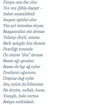
Dünya ona dar olur
Tez-tez Qiblə dəyişir –
Səhər müxalifətdi
Axşam iqtidar olur.
Yüz yol özündən deyər,
Başqasından söz deməz
Yalançı deyil, amma
Bərk ayaqda düz deməz.
Paxıllığı tutanda
Öz-özünə “döz” deməz
Bəzən ağı qaralar,
Bəzən də lap ağ eylər
Dostların uğurunu
Ürəyinə dağ eylər
Heç özüm də bilmirəm
Nə deyim, vallah, buna.
Yazıqdı, bəla vermə.
Bəlaya mübtəladı.