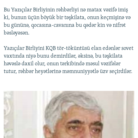
Bu Yazıçılar Birliyinin rəhbərliyi nə matax vəzifə imiş
ki, bunun üçün böyük bir təşkilata, onun keçmişinə və
bu gününə, qocasına-cavanına bu qədər kin və nifrət
bəsləyəsən.
Yazıçılar Birliyini KQB tör-töküntüsü elan edənlər sovet
vaxtında niyə bunu demirdilər, əksinə, bu təşkilata
həvəslə daxil olur, onun tərkibində məsul vəzifələr
tutur, rəhbər heyətlərinə məmnuniyyətlə üzv seçirdilər.