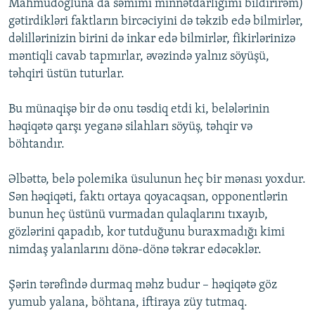
Mahmudoğluna da səmimi minnətdarlığımı bildirirəm)
gətirdikləri faktların bircəciyini də təkzib edə bilmirlər,
dəlillərinizin birini də inkar edə bilmirlər, fikirlərinizə
məntiqli cavab tapmırlar, əvəzində yalnız söyüşü,
təhqiri üstün tuturlar.
Bu münaqişə bir də onu təsdiq etdi ki, belələrinin
həqiqətə qarşı yeganə silahları söyüş, təhqir və
böhtandır.
Əlbəttə, belə polemika üsulunun heç bir mənası yoxdur.
Sən həqiqəti, faktı ortaya qoyacaqsan, opponentlərin
bunun heç üstünü vurmadan qulaqlarını tıxayıb,
gözlərini qapadıb, kor tutduğunu buraxmadığı kimi
nimdaş yalanlarını dönə-dönə təkrar edəcəklər.
Şərin tərəfində durmaq məhz budur – həqiqətə göz
yumub yalana, böhtana, iftiraya züy tutmaq.