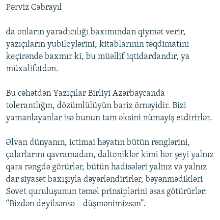
Pərviz Cəbrayıl
da onların yaradıcılığı baxımından qiymət verir,
yazıçıların yubileylərini, kitablarının təqdimatını
keçirəndə baxmır ki, bu müəllif iqtidardandır, ya
müxalifətdən.
Bu cəhətdən Yazıçılar Birliyi Azərbaycanda
tolerantlığın, dözümlülüyün bariz örnəyidir. Bizi
yamanlayanlar isə bunun tam əksini nümayiş etdirirlər.
Əlvan dünyanın, ictimai həyatın bütün rənglərini,
çalarlarını qavramadan, daltoniklər kimi hər şeyi yalnız
qara rəngdə görürlər, bütün hadisələri yalnız və yalnız
dar siyasət baxışıyla dəyərləndirirlər, bəyənmədikləri
Sovet quruluşunun təməl prinsiplərini əsas götürürlər:
“Bizdən deyilsənsə – düşmənimizsən”.