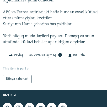
diplomatlara şamil ediləcək.
İNFOQRAFIKA
AZƏRBAYCAN ƏDƏBIYYATI KITABXANASI
MISSIYAMIZ
BIZI IZLƏ
ABŞ və Fransa səfirləri iki həftə bundan əvvəl kütləvi
KARIKATURA
İSLAM VƏ DEMOKRATIYA
PEŞƏ ETIKASI VƏ JURNALISTIKA STANDARTLARIMIZ
etiraz nümayişləri keçirilən
İZ - MƏDƏNIYYƏT PROQRAMI
MATERIALLARIMIZDAN ISTIFADƏ
Suriyanın Hama şəhərinə baş çəkiblər.
AZADLIQRADIOSU MOBIL TELEFONUNUZDA
RFE/RL-in bütün saytları
Yerli hüquq müdafiəçiləri paytaxt Dəməşq və onun
BIZIMLƏ ƏLAQƏ
ətrafında kütləvi həbslər aparıldığını deyirlər.
XƏBƏR BÜLLETENLƏRIMIZ
Paylaş
VPN-siz açmaq
Bizi izlə
This item is part of
Dünya xəbərləri
BIZI IZLƏ