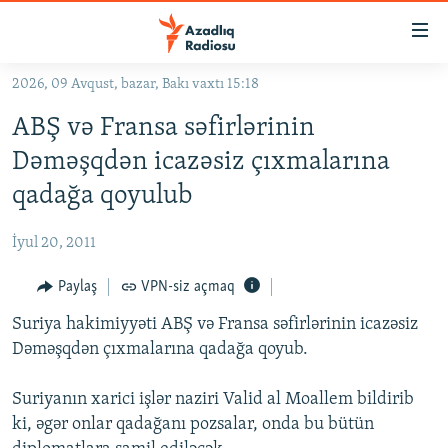
Keçid
linkləri
Əsas
2026, 09 Avqust, bazar, Bakı vaxtı 15:18
məzmuna
GÜNDƏM
ABŞ və Fransa səfirlərinin
qayıt
#İZAHLA
Əsas
Dəməşqdən icazəsiz çıxmalarına
KORRUPSIOMETR
naviqasiyaya
qadağa qoyulub
qayıt
#ƏSLINDƏ
Axtarışa
İyul 20, 2011
FƏRQƏ BAX
keç
QANUNI DOĞRU
Paylaş
VPN-siz açmaq
ARAŞDIRMA
Suriya hakimiyyəti ABŞ və Fransa səfirlərinin icazəsiz
Dəməşqdən çıxmalarına qadağa qoyub.
MULTIMEDIA
RADIO ARXIV
VIDEO
Suriyanın xarici işlər naziri Valid al Moallem bildirib
ki, əgər onlar qadağanı pozsalar, onda bu bütün
HAQQIMIZDA
FOTOQALEREYA
OXU ZALI