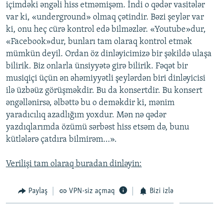
içimdəki əngəli hiss etməmişəm. İndi o qədər vasitələr
var ki, «underground» olmaq çətindir. Bəzi şeylər var
ki, onu heç cürə kontrol edə bilməzlər. «Youtube»dur,
«Facebook»dur, bunları tam olaraq kontrol etmək
mümkün deyil. Ordan öz dinləyicimizə bir şəkildə ulaşa
bilirik. Biz onlarla ünsiyyətə girə bilirik. Fəqət bir
musiqiçi üçün ən əhəmiyyətli şeylərdən biri dinləyicisi
ilə üzbəüz görüşməkdir. Bu da konsertdir. Bu konsert
əngəllənirsə, əlbəttə bu o deməkdir ki, mənim
yaradıcılıq azadlığım yoxdur. Mən nə qədər
yazdıqlarımda özümü sərbəst hiss etsəm də, bunu
kütlələrə çatdıra bilmirəm…».
Verilişi tam olaraq buradan dinləyin:
Paylaş
VPN-siz açmaq
Bizi izlə