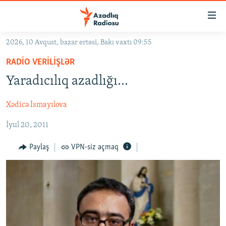
Keçid
linkləri
Əsas
2026, 10 Avqust, bazar ertəsi, Bakı vaxtı 09:55
məzmuna
GÜNDƏM
RADIO VERILIŞLƏR
qayıt
#İZAHLA
Əsas
Yaradıcılıq azadlığı…
KORRUPSIOMETR
naviqasiyaya
qayıt
Xədicə İsmayılova
#ƏSLINDƏ
Axtarışa
İyul 20, 2011
FƏRQƏ BAX
keç
QANUNI DOĞRU
Paylaş
VPN-siz açmaq
ARAŞDIRMA
MULTIMEDIA
RADIO ARXIV
VIDEO
HAQQIMIZDA
FOTOQALEREYA
OXU ZALI