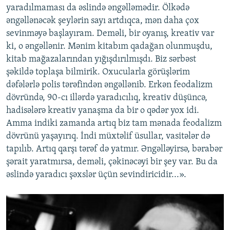
yaradılmaması da əslində əngəlləmədir. Ölkədə
əngəllənəcək şeylərin sayı artdıqca, mən daha çox
sevinməyə başlayıram. Deməli, bir oyanış, kreativ var
ki, o əngəllənir. Mənim kitabım qadağan olunmuşdu,
kitab mağazalarından yığışdırılmışdı. Biz sərbəst
şəkildə toplaşa bilmirik. Oxucularla görüşlərim
dəfələrlə polis tərəfindən əngəllənib. Erkən feodalizm
dövründə, 90-cı illərdə yaradıcılıq, kreativ düşüncə,
hadisələrə kreativ yanaşma da bir o qədər yox idi.
Amma indiki zamanda artıq biz tam mənada feodalizm
dövrünü yaşayırıq. İndi müxtəlif üsullar, vasitələr də
tapılıb. Artıq qarşı tərəf də yatmır. Əngəlləyirsə, bərabər
şərait yaratmırsa, deməli, çəkinəcəyi bir şey var. Bu da
əslində yaradıcı şəxslər üçün sevindiricidir...».