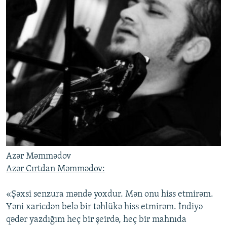
Azər Məmmədov
Azər Cırtdan Məmmədov:
«Şəxsi senzura məndə yoxdur. Mən onu hiss etmirəm.
Yəni xaricdən belə bir təhlükə hiss etmirəm. İndiyə
qədər yazdığım heç bir şeirdə, heç bir mahnıda