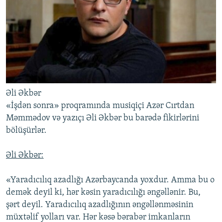
İNFOQRAFIKA
AZƏRBAYCAN ƏDƏBIYYATI KITABXANASI
MISSIYAMIZ
BIZI IZLƏ
KARIKATURA
İSLAM VƏ DEMOKRATIYA
PEŞƏ ETIKASI VƏ JURNALISTIKA STANDARTLARIMIZ
İZ - MƏDƏNIYYƏT PROQRAMI
MATERIALLARIMIZDAN ISTIFADƏ
AZADLIQRADIOSU MOBIL TELEFONUNUZDA
RFE/RL-in bütün saytları
BIZIMLƏ ƏLAQƏ
Əli Əkbər
XƏBƏR BÜLLETENLƏRIMIZ
«İşdən sonra» proqramında musiqiçi Azər Cırtdan
Məmmədov və yazıçı Əli Əkbər bu barədə fikirlərini
bölüşürlər.
Əli Əkbər:
«Yaradıcılıq azadlığı Azərbaycanda yoxdur. Amma bu o
demək deyil ki, hər kəsin yaradıcılığı əngəllənir. Bu,
şərt deyil. Yaradıcılıq azadlığının əngəllənməsinin
müxtəlif yolları var. Hər kəsə bərabər imkanların