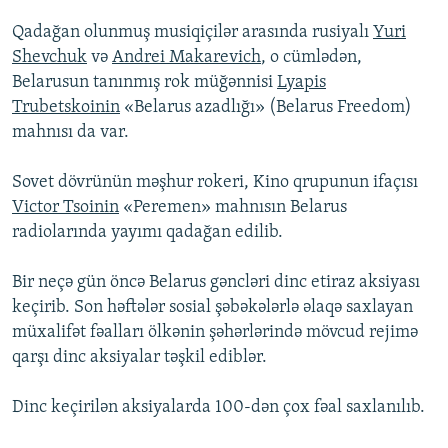
Qadağan olunmuş musiqiçilər arasında rusiyalı
Yuri
Shevchuk
və
Andrei Makarevich
, o cümlədən,
Belarusun tanınmış rok müğənnisi
Lyapis
Trubetskoinin
«Belarus azadlığı» (Belarus Freedom)
mahnısı da var.
Sovet dövrünün məşhur rokeri, Kino qrupunun ifaçısı
Victor Tsoinin
«Peremen» mahnısın Belarus
radiolarında yayımı qadağan edilib.
Bir neçə gün öncə Belarus gəncləri dinc etiraz aksiyası
keçirib. Son həftələr sosial şəbəkələrlə əlaqə saxlayan
müxalifət fəalları ölkənin şəhərlərində mövcud rejimə
qarşı dinc aksiyalar təşkil ediblər.
Dinc keçirilən aksiyalarda 100-dən çox fəal saxlanılıb.