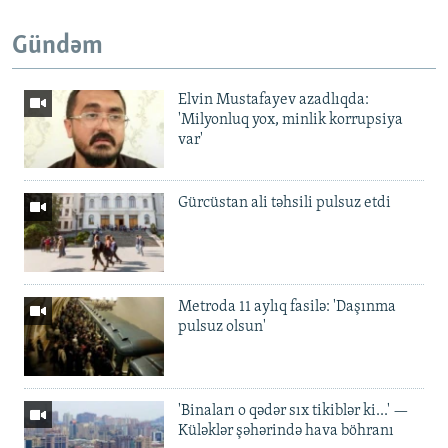
Gündəm
Elvin Mustafayev azadlıqda:
'Milyonluq yox, minlik korrupsiya
var'
Gürcüstan ali təhsili pulsuz etdi
Metroda 11 aylıq fasilə: 'Daşınma
pulsuz olsun'
'Binaları o qədər sıx tikiblər ki...' —
Küləklər şəhərində hava böhranı