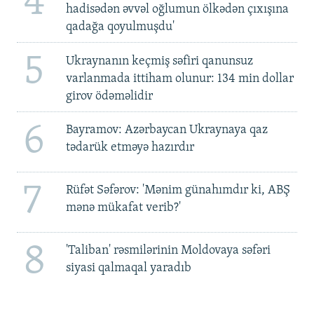
4
hadisədən əvvəl oğlumun ölkədən çıxışına
qadağa qoyulmuşdu'
5
Ukraynanın keçmiş səfiri qanunsuz
varlanmada ittiham olunur: 134 min dollar
girov ödəməlidir
6
Bayramov: Azərbaycan Ukraynaya qaz
tədarük etməyə hazırdır
7
Rüfət Səfərov: 'Mənim günahımdır ki, ABŞ
mənə mükafat verib?'
8
'Taliban' rəsmilərinin Moldovaya səfəri
siyasi qalmaqal yaradıb