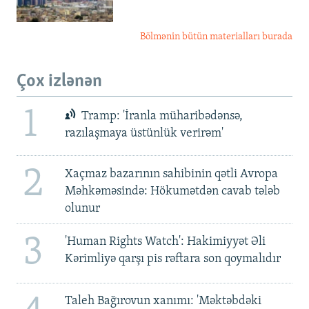
Bölmənin bütün materialları burada
Çox izlənən
1
Tramp: 'İranla müharibədənsə,
razılaşmaya üstünlük verirəm'
2
Xaçmaz bazarının sahibinin qətli Avropa
Məhkəməsində: Hökumətdən cavab tələb
olunur
3
'Human Rights Watch': Hakimiyyət Əli
Kərimliyə qarşı pis rəftara son qoymalıdır
Taleh Bağırovun xanımı: 'Məktəbdəki