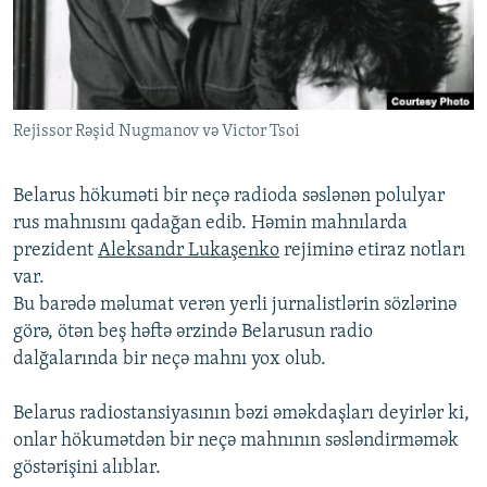
İNFOQRAFIKA
AZƏRBAYCAN ƏDƏBIYYATI KITABXANASI
MISSIYAMIZ
BIZI IZLƏ
KARIKATURA
İSLAM VƏ DEMOKRATIYA
PEŞƏ ETIKASI VƏ JURNALISTIKA STANDARTLARIMIZ
İZ - MƏDƏNIYYƏT PROQRAMI
MATERIALLARIMIZDAN ISTIFADƏ
Rejissor Rəşid Nugmanov və Victor Tsoi
AZADLIQRADIOSU MOBIL TELEFONUNUZDA
RFE/RL-in bütün saytları
BIZIMLƏ ƏLAQƏ
Belarus hökuməti bir neçə radioda səslənən polulyar
XƏBƏR BÜLLETENLƏRIMIZ
rus mahnısını qadağan edib. Həmin mahnılarda
prezident
Aleksandr Lukaşenko
rejiminə etiraz notları
var.
Bu barədə məlumat verən yerli jurnalistlərin sözlərinə
görə, ötən beş həftə ərzində Belarusun radio
dalğalarında bir neçə mahnı yox olub.
Belarus radiostansiyasının bəzi əməkdaşları deyirlər ki,
onlar hökumətdən bir neçə mahnının səsləndirməmək
göstərişini alıblar.