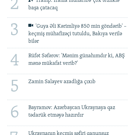
2
Tramp: İranla müharibə 'çox tezliklə'
başa çatacaq
3
'Guya Əli Kərimliyə 850 min göndərib' –
keçmiş mühafizəçi tutuldu, Bakıya verilə
bilər
4
Rüfət Səfərov: 'Mənim günahımdır ki, ABŞ
mənə mükafat verib?'
5
Zamin Salayev azadlığa çıxıb
6
Bayramov: Azərbaycan Ukraynaya qaz
tədarük etməyə hazırdır
Ukraynanın keçmiş səfiri qanunsuz