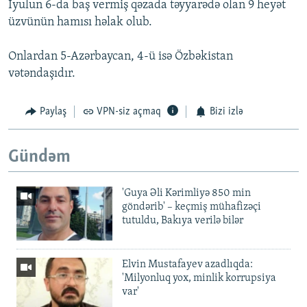
İyulun 6-da baş vermiş qəzada təyyarədə olan 9 heyət
üzvünün hamısı həlak olub.
Onlardan 5-Azərbaycan, 4-ü isə Özbəkistan
vətəndaşıdır.
Paylaş
VPN-siz açmaq
Bizi izlə
Gündəm
'Guya Əli Kərimliyə 850 min
göndərib' – keçmiş mühafizəçi
tutuldu, Bakıya verilə bilər
Elvin Mustafayev azadlıqda:
'Milyonluq yox, minlik korrupsiya
var'