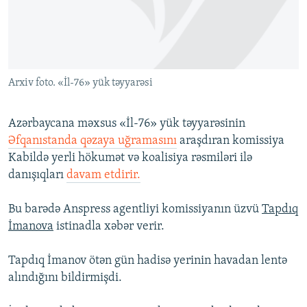
İNFOQRAFIKA
AZƏRBAYCAN ƏDƏBIYYATI KITABXANASI
MISSIYAMIZ
BIZI IZLƏ
KARIKATURA
İSLAM VƏ DEMOKRATIYA
PEŞƏ ETIKASI VƏ JURNALISTIKA STANDARTLARIMIZ
İZ - MƏDƏNIYYƏT PROQRAMI
MATERIALLARIMIZDAN ISTIFADƏ
Arxiv foto. «İl-76» yük təyyarəsi
AZADLIQRADIOSU MOBIL TELEFONUNUZDA
RFE/RL-in bütün saytları
BIZIMLƏ ƏLAQƏ
Azərbaycana məxsus «İl-76» yük təyyarəsinin
XƏBƏR BÜLLETENLƏRIMIZ
Əfqanıstanda qəzaya uğramasını
araşdıran komissiya
Kabildə yerli hökumət və koalisiya rəsmiləri ilə
danışıqları
davam etdirir.
Bu barədə Anspress agentliyi komissiyanın üzvü
Tapdıq
İmanova
istinadla xəbər verir.
Tapdıq İmanov ötən gün hadisə yerinin havadan lentə
alındığını bildirmişdi.