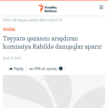
Keçid
linkləri
Əsas
2026, 08 Avqust, şənbə, Bakı vaxtı 15:15
məzmuna
GÜNDƏM
SOSIAL
qayıt
#İZAHLA
Əsas
Təyyarə qəzasını araşdıran
KORRUPSIOMETR
naviqasiyaya
komissiya Kabildə danışıqlar aparır
qayıt
#ƏSLINDƏ
Axtarışa
İyul 17, 2011
FƏRQƏ BAX
keç
QANUNI DOĞRU
Paylaş
VPN-siz açmaq
ARAŞDIRMA
MULTIMEDIA
RADIO ARXIV
VIDEO
HAQQIMIZDA
FOTOQALEREYA
OXU ZALI