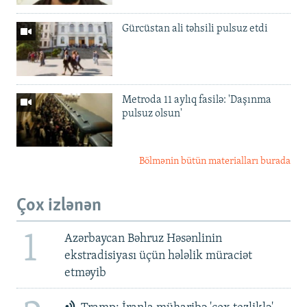
Gürcüstan ali təhsili pulsuz etdi
Metroda 11 aylıq fasilə: 'Daşınma
pulsuz olsun'
Bölmənin bütün materialları burada
Çox izlənən
1
Azərbaycan Bəhruz Həsənlinin
ekstradisiyası üçün hələlik müraciət
etməyib