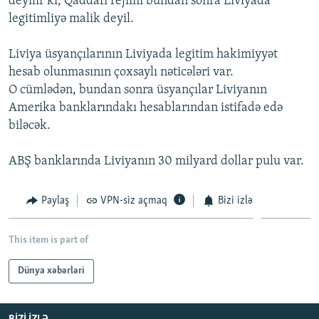
deyilir ki, Qaddafi rejimi bundan sonra Liviyada
İNFOQRAFIKA
AZƏRBAYCAN ƏDƏBIYYATI KITABXANASI
MISSIYAMIZ
legitimliyə malik deyil.
BIZI IZLƏ
KARIKATURA
İSLAM VƏ DEMOKRATIYA
PEŞƏ ETIKASI VƏ JURNALISTIKA STANDARTLARIMIZ
Liviya üsyançılarının Liviyada legitim hakimiyyət
İZ - MƏDƏNIYYƏT PROQRAMI
MATERIALLARIMIZDAN ISTIFADƏ
hesab olunmasının çoxsaylı nəticələri var.
O cümlədən, bundan sonra üsyançılar Liviyanın
AZADLIQRADIOSU MOBIL TELEFONUNUZDA
RFE/RL-in bütün saytları
Amerika banklarındakı hesablarından istifadə edə
BIZIMLƏ ƏLAQƏ
biləcək.
XƏBƏR BÜLLETENLƏRIMIZ
ABŞ banklarında Liviyanın 30 milyard dollar pulu var.
Paylaş
VPN-siz açmaq
Bizi izlə
This item is part of
Dünya xəbərləri