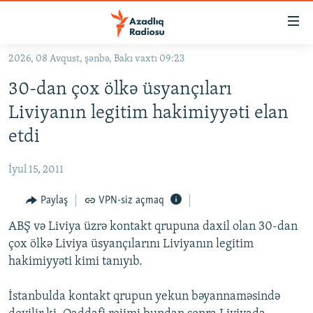
Keçid
linkləri
Əsas
2026, 08 Avqust, şənbə, Bakı vaxtı 09:23
məzmuna
GÜNDƏM
30-dan çox ölkə üsyançıları
qayıt
#İZAHLA
Əsas
Liviyanın legitim hakimiyyəti elan
KORRUPSIOMETR
naviqasiyaya
etdi
qayıt
#ƏSLINDƏ
Axtarışa
İyul 15, 2011
FƏRQƏ BAX
keç
QANUNI DOĞRU
Paylaş
VPN-siz açmaq
ARAŞDIRMA
ABŞ və Liviya üzrə kontakt qrupuna daxil olan 30-dan
çox ölkə Liviya üsyançılarını Liviyanın legitim
MULTIMEDIA
hakimiyyəti kimi tanıyıb.
RADIO ARXIV
VIDEO
İstanbulda kontakt qrupun yekun bəyannaməsində
HAQQIMIZDA
FOTOQALEREYA
OXU ZALI