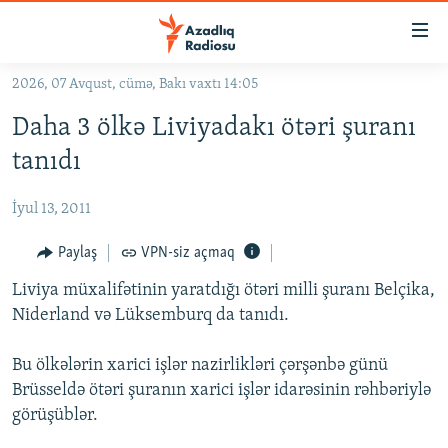
Keçid
linkləri
Əsas
2026, 07 Avqust, cümə, Bakı vaxtı 14:05
məzmuna
GÜNDƏM
Daha 3 ölkə Liviyadakı ötəri şuranı
qayıt
#İZAHLA
Əsas
tanıdı
KORRUPSIOMETR
naviqasiyaya
qayıt
İyul 13, 2011
#ƏSLINDƏ
Axtarışa
FƏRQƏ BAX
Paylaş
VPN-siz açmaq
keç
QANUNI DOĞRU
Liviya müxalifətinin yaratdığı ötəri milli şuranı Belçika,
Niderland və Lüksemburq da tanıdı.
ARAŞDIRMA
MULTIMEDIA
Bu ölkələrin xarici işlər nazirlikləri çərşənbə günü
Brüsseldə ötəri şuranın xarici işlər idarəsinin rəhbəriylə
RADIO ARXIV
VIDEO
görüşüblər.
HAQQIMIZDA
FOTOQALEREYA
OXU ZALI