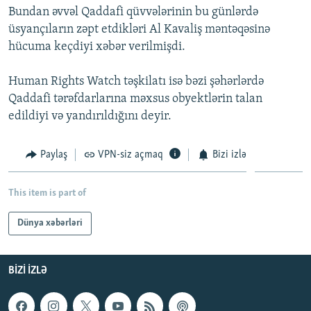
Bundan əvvəl Qaddafi qüvvələrinin bu günlərdə
İNFOQRAFIKA
AZƏRBAYCAN ƏDƏBIYYATI KITABXANASI
MISSIYAMIZ
BIZI IZLƏ
üsyançıların zəpt etdikləri Al Kavaliş məntəqəsinə
KARIKATURA
İSLAM VƏ DEMOKRATIYA
PEŞƏ ETIKASI VƏ JURNALISTIKA STANDARTLARIMIZ
hücuma keçdiyi xəbər verilmişdi.
İZ - MƏDƏNIYYƏT PROQRAMI
MATERIALLARIMIZDAN ISTIFADƏ
Human Rights Watch təşkilatı isə bəzi şəhərlərdə
AZADLIQRADIOSU MOBIL TELEFONUNUZDA
RFE/RL-in bütün saytları
Qaddafi tərəfdarlarına məxsus obyektlərin talan
BIZIMLƏ ƏLAQƏ
edildiyi və yandırıldığını deyir.
XƏBƏR BÜLLETENLƏRIMIZ
Paylaş
VPN-siz açmaq
Bizi izlə
This item is part of
Dünya xəbərləri
BIZI IZLƏ