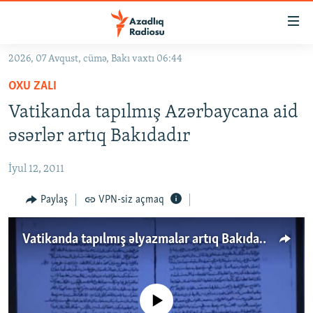
Keçid
linkləri
Əsas
2026, 07 Avqust, cümə, Bakı vaxtı 06:44
məzmuna
GÜNDƏM
OXU ZALI
qayıt
#İZAHLA
Əsas
Vatikanda tapılmış Azərbaycana aid
KORRUPSIOMETR
naviqasiyaya
əsərlər artıq Bakıdadır
qayıt
#ƏSLINDƏ
Axtarışa
İyul 12, 2011
FƏRQƏ BAX
keç
QANUNI DOĞRU
Paylaş
VPN-siz açmaq
ARAŞDIRMA
Vatikanda tapılmış əlyazmalar artıq Bakıdadır
MULTIMEDIA
RADIO ARXIV
VIDEO
HAQQIMIZDA
No media source currently available
FOTOQALEREYA
OXU ZALI