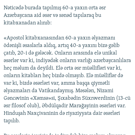
Nəticədə burada tapılmış 60-a yaxın orta əsr
Azərbaycana aid əsər və sənəd tapılaraq bu
kitabxanadan alınıb:
«Apostol kitabxanasından 60-a yaxın əlyazmanı
ödənişli əsaslarla aldıq, artıq 40-a yaxını bizə gəlib
çatıb, 20-i də gələcək. Onların arasında elə unikal
əsərlər var ki, indiyədək onların varlığı azərbaycanlılara
heç məlum da deyildi. Elə orta əsr müəllifləri var ki,
onların kitabları heç bizdə olmayıb. Elə müəlliflər də
var ki, bizdə əsərləri var, amma başqa qiymətli
əlyazmaları da Vatikandaymış. Məsələn, Nizami
Gəncəvinin «Xəmsə»si, Şıxabədin Süxrəverdinin (13-cü
əsr filosof olub), Əbdülqadir Marağayinin əsərləri var.
Hinduşah Naxçivaninin də riyaziyyata dair əsərləri
tapılıb.