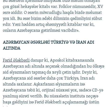
Bu əsərlərin içərisində indiyədək bizə məlum olmayan
çox gözəl hekayələr kitabı var. Folklor nümunəsidir, XV
əsrə aiddir. O əsərin mövcudluğu haqda bizdə məlumat
yox idi. Bu əsər bizim ədəbi dilimizin qədimliyini sübut
edir. Yəni həddən artıq əhəmiyyətli kitablar var ki,
onların Azərbaycana gətirilməsi vacibdir».
AZƏRBAYCAN ƏSƏRLƏRİ TÜRKİYƏ VƏ İRAN ADI
ALTINDA
Fərid Ələkbərli
danışır ki, Aposkol kitabxanasında
Azərbaycan adı altında seçənək olmadığından bu ölkəyə
aid əlyazmaları tapmaq da xeyli çətin işdir. Deyir ki,
Azərbaycana aid əsərlər daha çox Türkiyə, İran adı
altında saxlanır. Aşkarlanan əlyazmaların isə
Azərbaycana təbii ki, orijinal nüsxəsi yox, sadəcə CD-yə
yazılmış sürəti verilib. Bu nüsxələrin instituta neçəyə
başa gəldiyini isə Fərid Ələkbərli açıqlamamağı üstün