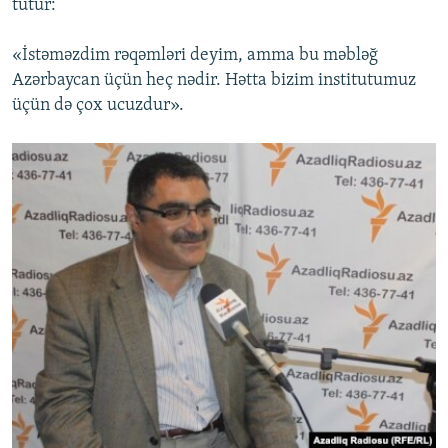
tutur:
«İstəməzdim rəqəmləri deyim, amma bu məbləğ
Azərbaycan üçün heç nədir. Hətta bizim institutumuz
üçün də çox ucuzdur».