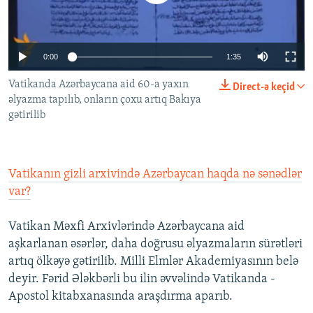
İNFOQRAFIKA
AZƏRBAYCAN ƏDƏBIYYATI KITABXANASI
MISSIYAMIZ
BIZI IZLƏ
KARIKATURA
İSLAM VƏ DEMOKRATIYA
PEŞƏ ETIKASI VƏ JURNALISTIKA STANDARTLARIMIZ
0:00
1:35
İZ - MƏDƏNIYYƏT PROQRAMI
MATERIALLARIMIZDAN ISTIFADƏ
Vatikanda Azərbaycana aid 60-a yaxın
Direct-ə keçid
AZADLIQRADIOSU MOBIL TELEFONUNUZDA
RFE/RL-in bütün saytları
əlyazma tapılıb, onların çoxu artıq Bakıya
BIZIMLƏ ƏLAQƏ
gətirilib
XƏBƏR BÜLLETENLƏRIMIZ
Vatikanın gizli arxivində Azərbaycan haqda nə sənədlər
var?
Vatikan Məxfi Arxivlərində Azərbaycana aid
aşkarlanan əsərlər, daha doğrusu əlyazmaların sürətləri
artıq ölkəyə gətirilib. Milli Elmlər Akademiyasının belə
deyir. Fərid Ələkbərli bu ilin əvvəlində Vatikanda -
Apostol kitabxanasında araşdırma aparıb.