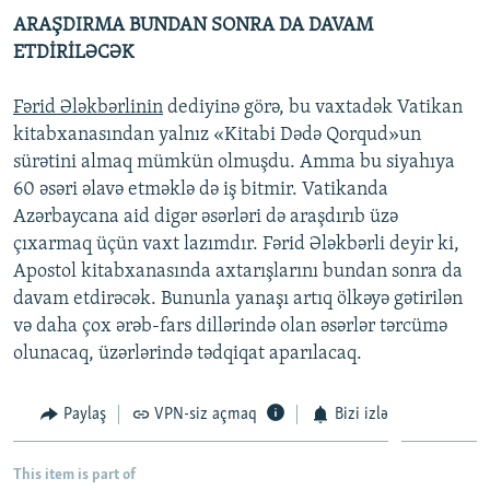
ARAŞDIRMA BUNDAN SONRA DA DAVAM
ETDİRİLƏCƏK
Fərid Ələkbərlinin
dediyinə görə, bu vaxtadək Vatikan
kitabxanasından yalnız «Kitabi Dədə Qorqud»un
sürətini almaq mümkün olmuşdu. Amma bu siyahıya
60 əsəri əlavə etməklə də iş bitmir. Vatikanda
Azərbaycana aid digər əsərləri də araşdırıb üzə
çıxarmaq üçün vaxt lazımdır. Fərid Ələkbərli deyir ki,
Apostol kitabxanasında axtarışlarını bundan sonra da
davam etdirəcək. Bununla yanaşı artıq ölkəyə gətirilən
və daha çox ərəb-fars dillərində olan əsərlər tərcümə
olunacaq, üzərlərində tədqiqat aparılacaq.
Paylaş
VPN-siz açmaq
Bizi izlə
This item is part of