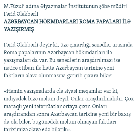
M.Füzuli adına Əlyazmalar İnstitutunun şöbə müdiri
Fərid Ələkbərli
AZƏRBAYCAN HÖKMDARLARI ROMA PAPALARI İLƏ
YAZIŞIRMIŞ
Fərid Ələkbərli
deyir ki, üzə çıxardığı sənədlər arasında
Roma papalarının Azərbaycan hökmdarları ilə
yazışmaları da var. Bu sənədlərin araşdırılması isə
nəticə etibarı ilə hətta Azərbaycan tarixinə yeni
faktların əlavə olunmasına gətirib çıxara bilər:
«Həmin yazışmalarda elə siyasi məqamlar var ki,
indiyədək bizə məlum deyil. Onlar araşdırılmalıdır. Çox
maraqlı yeni təfərrüatlar ortaya çıxır. Onları
araşdırandan sonra Azərbaycan tarixinə yeni bir baxış
da ola bilər, bugünədək məlum olmayan faktları
tariximizə əlavə edə bilərik».