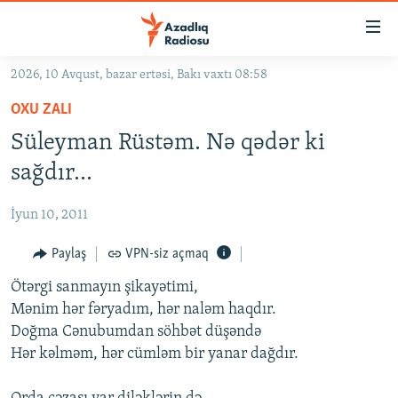
Keçid
linkləri
Əsas
2026, 10 Avqust, bazar ertəsi, Bakı vaxtı 08:58
məzmuna
GÜNDƏM
OXU ZALI
qayıt
#İZAHLA
Əsas
Süleyman Rüstəm. Nə qədər ki
KORRUPSIOMETR
naviqasiyaya
sağdır...
qayıt
#ƏSLINDƏ
Axtarışa
İyun 10, 2011
FƏRQƏ BAX
keç
QANUNI DOĞRU
Paylaş
VPN-siz açmaq
ARAŞDIRMA
Ötərgi sanmayın şikayətimi,
Mənim hər fəryadım, hər naləm haqdır.
MULTIMEDIA
Doğma Cənubumdan söhbət düşəndə
RADIO ARXIV
VIDEO
Hər kəlməm, hər cümləm bir yanar dağdır.
HAQQIMIZDA
FOTOQALEREYA
OXU ZALI