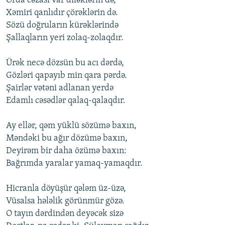
Orda cəzası var diləklərin də,
İNFOQRAFIKA
AZƏRBAYCAN ƏDƏBIYYATI KITABXANASI
MISSIYAMIZ
Xəmiri qanlıdır çörəklərin də.
BIZI IZLƏ
Sözü doğruların kürəklərində
KARIKATURA
İSLAM VƏ DEMOKRATIYA
PEŞƏ ETIKASI VƏ JURNALISTIKA STANDARTLARIMIZ
Şallaqların yeri zolaq-zolaqdır.
İZ - MƏDƏNIYYƏT PROQRAMI
MATERIALLARIMIZDAN ISTIFADƏ
Ürək necə dözsün bu acı dərdə,
AZADLIQRADIOSU MOBIL TELEFONUNUZDA
RFE/RL-in bütün saytları
Gözləri qapayıb min qara pərdə.
BIZIMLƏ ƏLAQƏ
Şairlər vətəni adlanan yerdə
Edamlı cəsədlər qalaq-qalaqdır.
XƏBƏR BÜLLETENLƏRIMIZ
Ay ellər, qəm yüklü sözümə baxın,
Məndəki bu ağır dözümə baxın,
Deyirəm bir daha özümə baxın:
Bağrımda yaralar yamaq-yamaqdır.
Hicranla döyüşür qələm üz-üzə,
Vüsalsa hələlik görünmür gözə.
O tayın dərdindən deyəcək sizə