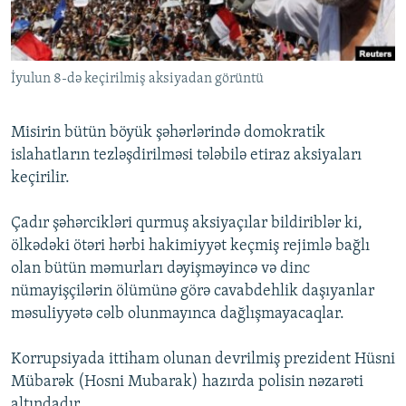
İNFOQRAFIKA
AZƏRBAYCAN ƏDƏBIYYATI KITABXANASI
MISSIYAMIZ
BIZI IZLƏ
KARIKATURA
İSLAM VƏ DEMOKRATIYA
PEŞƏ ETIKASI VƏ JURNALISTIKA STANDARTLARIMIZ
İyulun 8-də keçirilmiş aksiyadan görüntü
İZ - MƏDƏNIYYƏT PROQRAMI
MATERIALLARIMIZDAN ISTIFADƏ
AZADLIQRADIOSU MOBIL TELEFONUNUZDA
RFE/RL-in bütün saytları
Misirin bütün böyük şəhərlərində domokratik
BIZIMLƏ ƏLAQƏ
islahatların tezləşdirilməsi tələbilə etiraz aksiyaları
keçirilir.
XƏBƏR BÜLLETENLƏRIMIZ
Çadır şəhərcikləri qurmuş aksiyaçılar bildiriblər ki,
ölkədəki ötəri hərbi hakimiyyət keçmiş rejimlə bağlı
olan bütün məmurları dəyişməyincə və dinc
nümayişçilərin ölümünə görə cavabdehlik daşıyanlar
məsuliyyətə cəlb olunmayınca dağlışmayacaqlar.
Korrupsiyada ittiham olunan devrilmiş prezident Hüsni
Mübarək (Hosni Mubarak) hazırda polisin nəzarəti
altındadır.