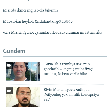
Misirdə ikinci inqilab ola bilərmi?
Mübarəkin heykəli Xırdalandan götürülüb
«Biz Misirin Şəriət qanunları ilə idarə olunmasını istəmirik»
Gündəm
'Guya Əli Kərimliyə 850 min
göndərib' – keçmiş mühafizəçi
tutuldu, Bakıya verilə bilər
Elvin Mustafayev azadlıqda:
'Milyonluq yox, minlik korrupsiya
var'