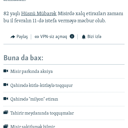
82 yaşlı
Hüsnü Mübarək
Misirdə xalq etirazları zamanı
bu il fevralın 11-də istefa verməyə məcbur olub.
Paylaş
VPN-siz açmaq
Bizi izlə
Buna da bax:
Misir parkında aksiya
Qahirədə kütlə-kütləylə toqquşur
Qahirədə "milyon" etirazı
Tahirir meydanında toqquşmalar
Misir sakitlşmək bilmir