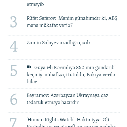
etməyib
3
Rüfət Səfərov: 'Mənim günahımdır ki, ABŞ
mənə mükafat verib?'
4
Zamin Salayev azadlığa çıxıb
5
'Guya Əli Kərimliyə 850 min göndərib' –
keçmiş mühafizəçi tutuldu, Bakıya verilə
bilər
6
Bayramov: Azərbaycan Ukraynaya qaz
tədarük etməyə hazırdır
7
'Human Rights Watch': Hakimiyyət Əli