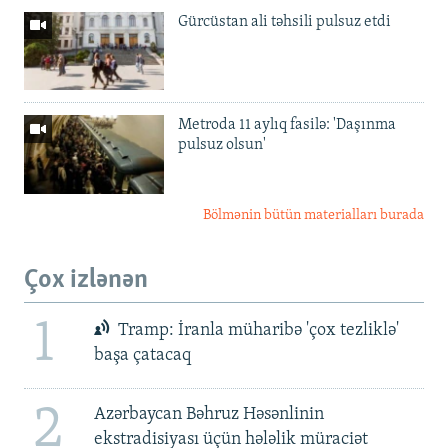
Gürcüstan ali təhsili pulsuz etdi
Metroda 11 aylıq fasilə: 'Daşınma
pulsuz olsun'
Bölmənin bütün materialları burada
Çox izlənən
1
Tramp: İranla müharibə 'çox tezliklə'
başa çatacaq
2
Azərbaycan Bəhruz Həsənlinin
ekstradisiyası üçün hələlik müraciət