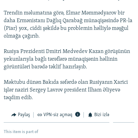
İNFOQRAFIKA
AZƏRBAYCAN ƏDƏBIYYATI KITABXANASI
MISSIYAMIZ
BIZI IZLƏ
Trendin məlumatına görə, Elmar Məmmədyarov bir
KARIKATURA
İSLAM VƏ DEMOKRATIYA
PEŞƏ ETIKASI VƏ JURNALISTIKA STANDARTLARIMIZ
daha Ermənistanı Dağlıq Qarabağ münaqişəsində PR-la
(Piar) yox, ciddi şəkildə bu problemin həlliylə məşğul
İZ - MƏDƏNIYYƏT PROQRAMI
MATERIALLARIMIZDAN ISTIFADƏ
olmağa çağırıb.
AZADLIQRADIOSU MOBIL TELEFONUNUZDA
RFE/RL-in bütün saytları
BIZIMLƏ ƏLAQƏ
Rusiya Prezidenti Dmitri Medvedev Kazan görüşünün
yekunlarıyla bağlı tərəflərə münaqişənin həllinin
XƏBƏR BÜLLETENLƏRIMIZ
görüntüləri barədə təklif hazırlayıb.
Məktubu dünən Bakıda səfərdə olan Rusiyanın Xarici
işlər naziri Sergey Lavrov president İlham Əliyevə
təqdim edib.
Paylaş
VPN-siz açmaq
Bizi izlə
This item is part of