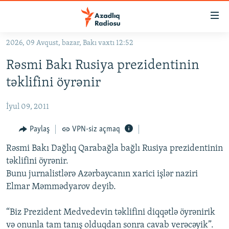
Keçid
linkləri
Əsas
2026, 09 Avqust, bazar, Bakı vaxtı 12:52
məzmuna
GÜNDƏM
Rəsmi Bakı Rusiya prezidentinin
qayıt
#İZAHLA
Əsas
təklifini öyrənir
KORRUPSIOMETR
naviqasiyaya
qayıt
İyul 09, 2011
#ƏSLINDƏ
Axtarışa
FƏRQƏ BAX
Paylaş
VPN-siz açmaq
keç
QANUNI DOĞRU
Rəsmi Bakı Dağlıq Qarabağla bağlı Rusiya prezidentinin
təklifini öyrənir.
ARAŞDIRMA
Bunu jurnalistlərə Azərbaycanın xarici işlər naziri
MULTIMEDIA
Elmar Məmmədyarov deyib.
RADIO ARXIV
VIDEO
“Biz Prezident Medvedevin təklifini diqqətlə öyrənirik
HAQQIMIZDA
FOTOQALEREYA
OXU ZALI
və onunla tam tanış olduqdan sonra cavab verəcəyik”.