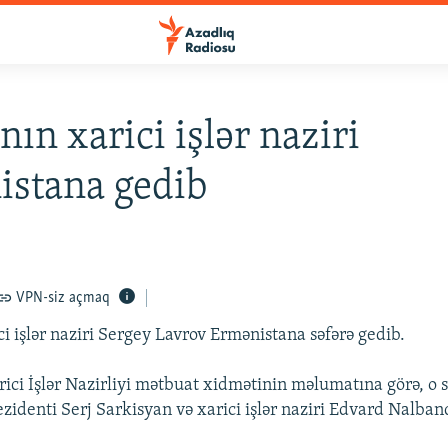
nın xarici işlər naziri
istana gedib
VPN-siz açmaq
i işlər naziri Sergey Lavrov Ermənistana səfərə gedib.
ici İşlər Nazirliyi mətbuat xidmətinin məlumatına görə, o 
zidenti Serj Sarkisyan və xarici işlər naziri Edvard Nalba