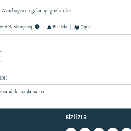
 Azərbaycana gələcəyi gözlənilir.
VPN-siz açmaq
Bizi izlə
Çap et
ax:
evandakı açıqlamaları
BIZI IZLƏ