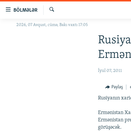
Keçid
BÖLMƏLƏR
linkləri
Axtar
Əsas
2026, 07 Avqust, cümə, Bakı vaxtı 17:05
GÜNDƏM
məzmuna
#İZAHLA
Rusiya
qayıt
Əsas
KORRUPSIOMETR
Ermən
naviqasiyaya
#ƏSLINDƏ
qayıt
Axtarışa
FƏRQƏ BAX
İyul 07, 2011
keç
QANUNI DOĞRU
Paylaş
ARAŞDIRMA
Rusiyanın xaric
MULTIMEDIA
RADIO ARXIV
VIDEO
Ermənistan Xar
Ermənistan pre
HAQQIMIZDA
FOTOQALEREYA
OXU ZALI
görüşəcək.