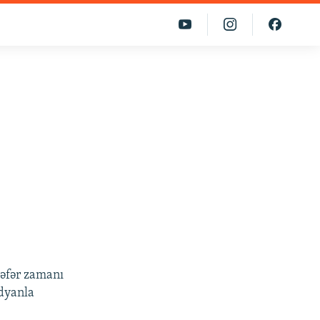
səfər zamanı
ndyanla