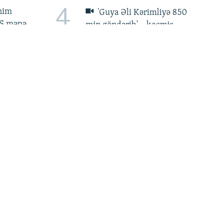
4
ənim
'Guya Əli Kərimliyə 850
BŞ mənə
min göndərib' – keçmiş
mühafizəçi tutuldu, Bakıya
verilə bilər
8
ch':
Ukraynanın keçmiş səfiri
rimliyə
qanunsuz varlanmada
n
ittiham olunur: 134 min
dollar girov ödəməlidir