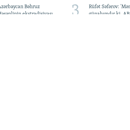
3
Azərbaycan Bəhruz
Rüfət Səfərov: 'M
əsənlinin ekstradisiyası
günahımdır ki, A
çün hələlik müraciət
mükafat verib?'
etməyib
7
amin Salayev azadlığa
'Human Rights Wat
ıxıb
Hakimiyyət Əli Kə
qarşı pis rəftara so
qoymalıdır
BIZI IZLƏ