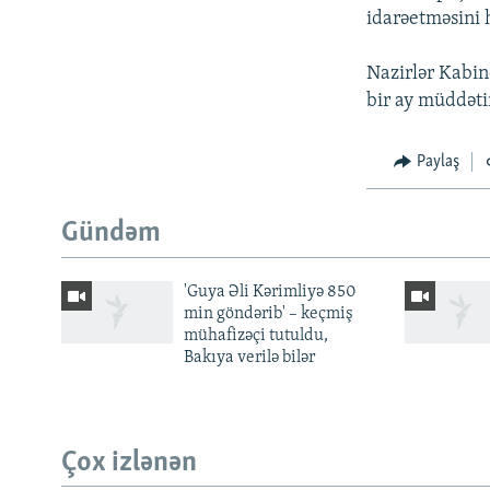
idarəetməsini h
Nazirlər Kabine
bir ay müddəti
Paylaş
Gündəm
'Guya Əli Kərimliyə 850
min göndərib' – keçmiş
mühafizəçi tutuldu,
Bakıya verilə bilər
BIZI IZLƏ
Çox izlənən