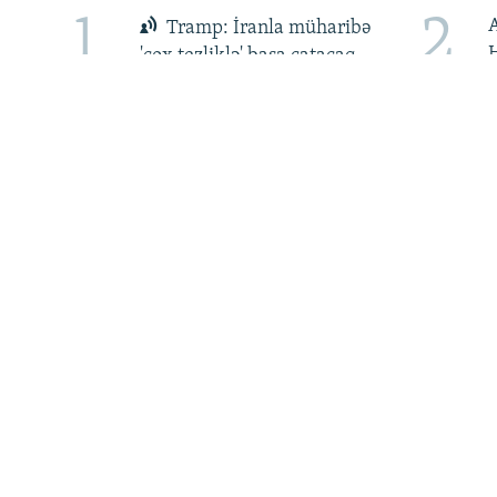
RFE/RL-in bütün saytları
1
2
Tramp: İranla müharibə
H
'çox tezliklə' başa çatacaq
ü
5
6
Bayramov: Azərbaycan
Z
Ukraynaya qaz tədarük
ç
etməyə hazırdır
MƏLUMAT
Haqqımızda
AzadlıqRadiosu mobil telefonuzda
Materiallarımızdan istifadə