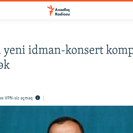
 yeni idman-konsert komp
cək
VPN-siz açmaq