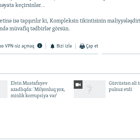
əyata keçirsinlər. .
tinə isə tapşırılır ki, Kompleksin tikintisinin maliyyələşdiri
ndə müvafiq tədbirlər görsün.
VPN-siz açmaq
Bizi izlə
Çap et
Elvin Mustafayev
Gürcüstan ali t
azadlıqda: 'Milyonluq yox,
pulsuz etdi
minlik korrupsiya var'