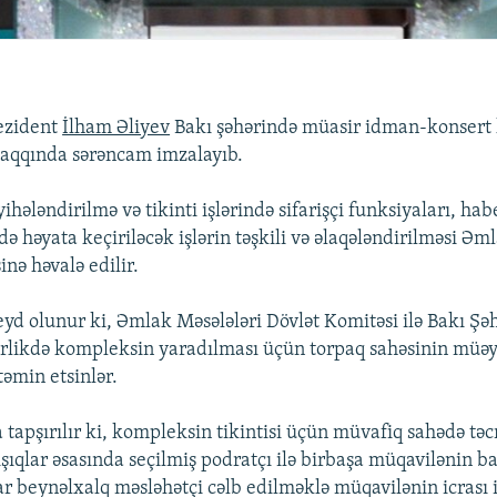
ezident
İlham Əliyev
Bakı şəhərində müasir idman-konsert
haqqında sərəncam imzalayıb.
hələndirilmə və tikinti işlərində sifarişçi funksiyaları, ha
də həyata keçiriləcək işlərin təşkili və əlaqələndirilməsi Əm
nə həvalə edilir.
d olunur ki, Əmlak Məsələləri Dövlət Komitəsi ilə Bakı Şəh
rlikdə kompleksin yaradılması üçün torpaq sahəsinin müəy
təmin etsinlər.
 tapşırılır ki, kompleksin tikintisi üçün müvafiq sahədə təc
ışıqlar əsasında seçilmiş podratçı ilə birbaşa müqavilənin 
r beynəlxalq məsləhətçi cəlb edilməklə müqavilənin icrası i