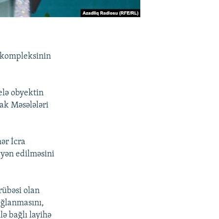
 kompleksinin
belə obyektin
lak Məsələləri
ər İcra
yən edilməsini
rübəsi olan
bağlanmasını,
lə bağlı layihə