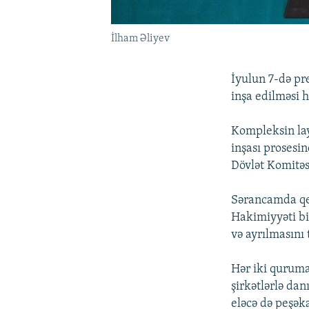
İlham Əliyev
İyulun 7-də pr
inşa edilməsi 
Kompleksin layi
inşası prosesin
Dövlət Komitəsi
Sərancamda qey
Hakimiyyəti bi
və ayrılmasını 
Hər iki quruma
şirkətlərlə dan
eləcə də peşəka