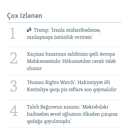
Çox izlənən
1
Tramp: 'İranla müharibədənsə,
razılaşmaya üstünlük verirəm'
2
Xaçmaz bazarının sahibinin qətli Avropa
Məhkəməsində: Hökumətdən cavab tələb
olunur
3
'Human Rights Watch': Hakimiyyət Əli
Kərimliyə qarşı pis rəftara son qoymalıdır
4
Taleh Bağırovun xanımı: 'Məktəbdəki
hadisədən əvvəl oğlumun ölkədən çıxışına
qadağa qoyulmuşdu'