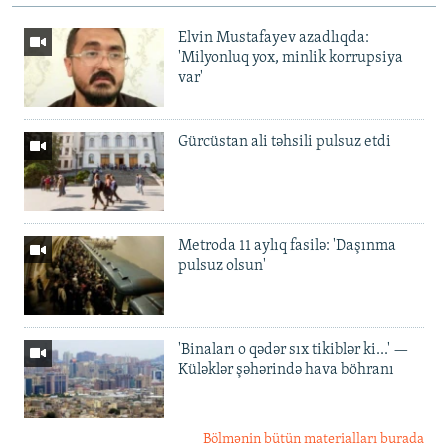
Elvin Mustafayev azadlıqda:
'Milyonluq yox, minlik korrupsiya
var'
Gürcüstan ali təhsili pulsuz etdi
Metroda 11 aylıq fasilə: 'Daşınma
pulsuz olsun'
'Binaları o qədər sıx tikiblər ki...' —
Küləklər şəhərində hava böhranı
Bölmənin bütün materialları burada