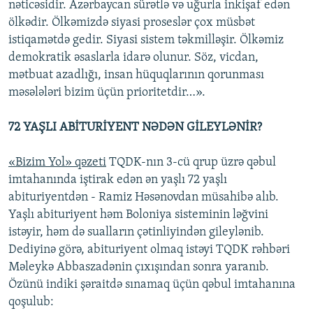
nəticəsidir. Azərbaycan sürətlə və uğurla inkişaf edən
ölkədir. Ölkəmizdə siyasi proseslər çox müsbət
istiqamətdə gedir. Siyasi sistem təkmilləşir. Ölkəmiz
demokratik əsaslarla idarə olunur. Söz, vicdan,
mətbuat azadlığı, insan hüquqlarının qorunması
məsələləri bizim üçün prioritetdir…».
72 YAŞLI ABİTURİYENT NƏDƏN GİLEYLƏNİR?
«Bizim Yol» qəzeti
TQDK-nın 3-cü qrup üzrə qəbul
imtahanında iştirak edən ən yaşlı 72 yaşlı
abituriyentdən - Ramiz Həsənovdan müsahibə alıb.
Yaşlı abituriyent həm Boloniya sisteminin ləğvini
istəyir, həm də sualların çətinliyindən gileylənib.
Dediyinə görə, abituriyent olmaq istəyi TQDK rəhbəri
Məleykə Abbaszadənin çıxışından sonra yaranıb.
Özünü indiki şəraitdə sınamaq üçün qəbul imtahanına
qoşulub: