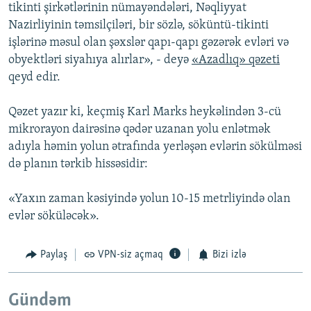
tikinti şirkətlərinin nümayəndələri, Nəqliyyat
Nazirliyinin təmsilçiləri, bir sözlə, söküntü-tikinti
işlərinə məsul olan şəxslər qapı-qapı gəzərək evləri və
obyektləri siyahıya alırlar», - deyə
«Azadlıq» qəzeti
qeyd edir.
Qəzet yazır ki, keçmiş Karl Marks heykəlindən 3-cü
mikrorayon dairəsinə qədər uzanan yolu enlətmək
adıyla həmin yolun ətrafında yerləşən evlərin sökülməsi
də planın tərkib hissəsidir:
«Yaxın zaman kəsiyində yolun 10-15 metrliyində olan
evlər söküləcək».
Paylaş
VPN-siz açmaq
Bizi izlə
Gündəm