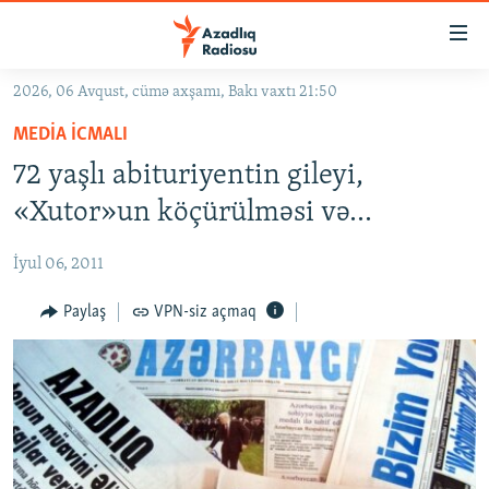
Keçid
linkləri
Əsas
2026, 06 Avqust, cümə axşamı, Bakı vaxtı 21:50
məzmuna
GÜNDƏM
MEDIA ICMALI
qayıt
#İZAHLA
Əsas
72 yaşlı abituriyentin gileyi,
KORRUPSIOMETR
naviqasiyaya
«Xutor»un köçürülməsi və...
qayıt
#ƏSLINDƏ
Axtarışa
İyul 06, 2011
FƏRQƏ BAX
keç
QANUNI DOĞRU
Paylaş
VPN-siz açmaq
ARAŞDIRMA
MULTIMEDIA
RADIO ARXIV
VIDEO
HAQQIMIZDA
FOTOQALEREYA
OXU ZALI