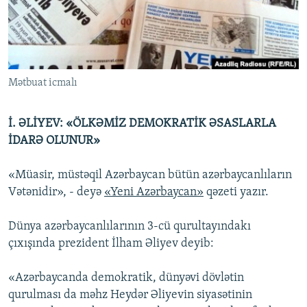
İNFOQRAFIKA
AZƏRBAYCAN ƏDƏBIYYATI KITABXANASI
MISSIYAMIZ
BIZI IZLƏ
KARIKATURA
İSLAM VƏ DEMOKRATIYA
PEŞƏ ETIKASI VƏ JURNALISTIKA STANDARTLARIMIZ
İZ - MƏDƏNIYYƏT PROQRAMI
MATERIALLARIMIZDAN ISTIFADƏ
Mətbuat icmalı
AZADLIQRADIOSU MOBIL TELEFONUNUZDA
RFE/RL-in bütün saytları
BIZIMLƏ ƏLAQƏ
İ. ƏLİYEV: «ÖLKƏMİZ DEMOKRATİK ƏSASLARLA
XƏBƏR BÜLLETENLƏRIMIZ
İDARƏ OLUNUR»
«Müasir, müstəqil Azərbaycan bütün azərbaycanlıların
Vətənidir», - deyə
«Yeni Azərbaycan»
qəzeti yazır.
Dünya azərbaycanlılarının 3-cü qurultayındakı
çıxışında prezident İlham Əliyev deyib:
«Azərbaycanda demokratik, dünyəvi dövlətin
qurulması da məhz Heydər Əliyevin siyasətinin