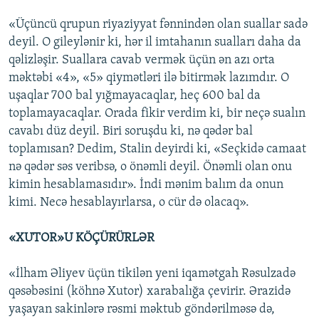
«Üçüncü qrupun riyaziyyat fənnindən olan suallar sadə
deyil. O gileylənir ki, hər il imtahanın sualları daha da
qəlizləşir. Suallara cavab vermək üçün ən azı orta
məktəbi «4», «5» qiymətləri ilə bitirmək lazımdır. O
uşaqlar 700 bal yığmayacaqlar, heç 600 bal da
toplamayacaqlar. Orada fikir verdim ki, bir neçə sualın
cavabı düz deyil. Biri soruşdu ki, nə qədər bal
toplamısan? Dedim, Stalin deyirdi ki, «Seçkidə camaat
nə qədər səs veribsə, o önəmli deyil. Önəmli olan onu
kimin hesablamasıdır». İndi mənim balım da onun
kimi. Necə hesablayırlarsa, o cür də olacaq».
«XUTOR»U KÖÇÜRÜRLƏR
«İlham Əliyev üçün tikilən yeni iqamətgah Rəsulzadə
qəsəbəsini (köhnə Xutor) xarabalığa çevirir. Ərazidə
yaşayan sakinlərə rəsmi məktub göndərilməsə də,