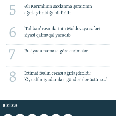
5
Əli Kərimlinin saxlanma şəraitinin
ağırlaşdırıldığı bildirilir
6
'Taliban' rəsmilərinin Moldovaya səfəri
siyasi qalmaqal yaradıb
7
Rusiyada namaza görə cərimələr
8
İctimai fəalın cəzası ağırlaşdırıldı:
'Öyrədilmiş adamları göndərirlər üstünə…'
BIZI IZLƏ