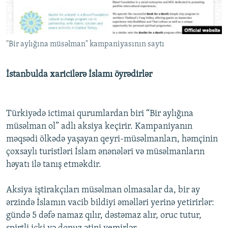
İNFOQRAFIKA
AZƏRBAYCAN ƏDƏBIYYATI KITABXANASI
MISSIYAMIZ
BIZI IZLƏ
KARIKATURA
İSLAM VƏ DEMOKRATIYA
PEŞƏ ETIKASI VƏ JURNALISTIKA STANDARTLARIMIZ
"Bir aylığına müsəlman" kampaniyasının saytı
İZ - MƏDƏNIYYƏT PROQRAMI
MATERIALLARIMIZDAN ISTIFADƏ
AZADLIQRADIOSU MOBIL TELEFONUNUZDA
RFE/RL-in bütün saytları
İstanbulda xaricilərə İslamı öyrədirlər
BIZIMLƏ ƏLAQƏ
XƏBƏR BÜLLETENLƏRIMIZ
Türkiyədə ictimai qurumlardan biri “Bir aylığına
müsəlman ol” adlı aksiya keçirir. Kampaniyanın
məqsədi ölkədə yaşayan qeyri-müsəlmanları, həmçinin
çoxsaylı turistləri İslam ənənələri və müsəlmanların
həyatı ilə tanış etməkdir.
Aksiya iştirakçıları müsəlman olmasalar da, bir ay
ərzində İslamın vacib bildiyi əməlləri yerinə yetirirlər:
gündə 5 dəfə namaz qılır, dəstəmaz alır, oruc tutur,