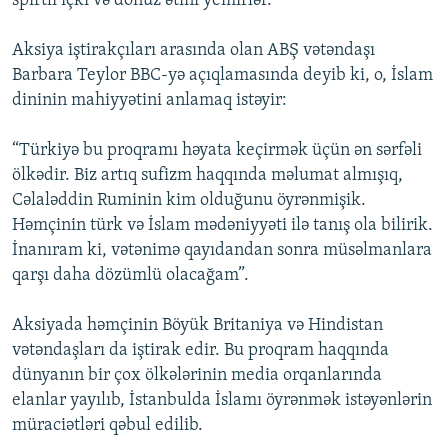
spirtli içki və donuz ətini yemirlər.
Aksiya iştirakçıları arasında olan ABŞ vətəndaşı
Barbara Teylor BBC-yə açıqlamasında deyib ki, o, İslam
dininin mahiyyətini anlamaq istəyir:
“Türkiyə bu proqramı həyata keçirmək üçün ən sərfəli
ölkədir. Biz artıq sufizm haqqında məlumat almışıq,
Cəlaləddin Ruminin kim olduğunu öyrənmişik.
Həmçinin türk və İslam mədəniyyəti ilə tanış ola bilirik.
İnanıram ki, vətənimə qayıdandan sonra müsəlmanlara
qarşı daha dözümlü olacağam”.
Aksiyada həmçinin Böyük Britaniya və Hindistan
vətəndaşları da iştirak edir. Bu proqram haqqında
dünyanın bir çox ölkələrinin media orqanlarında
elanlar yayılıb, İstanbulda İslamı öyrənmək istəyənlərin
müraciətləri qəbul edilib.