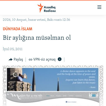
Keçid
linkləri
Əsas
2026, 10 Avqust, bazar ertəsi, Bakı vaxtı 12:36
məzmuna
GÜNDƏM
DÜNYADA İSLAM
qayıt
#İZAHLA
Əsas
Bir aylığına müsəlman ol
KORRUPSIOMETR
naviqasiyaya
qayıt
İyul 05, 2011
#ƏSLINDƏ
Axtarışa
FƏRQƏ BAX
Paylaş
VPN-siz açmaq
keç
QANUNI DOĞRU
ARAŞDIRMA
MULTIMEDIA
RADIO ARXIV
VIDEO
HAQQIMIZDA
FOTOQALEREYA
OXU ZALI