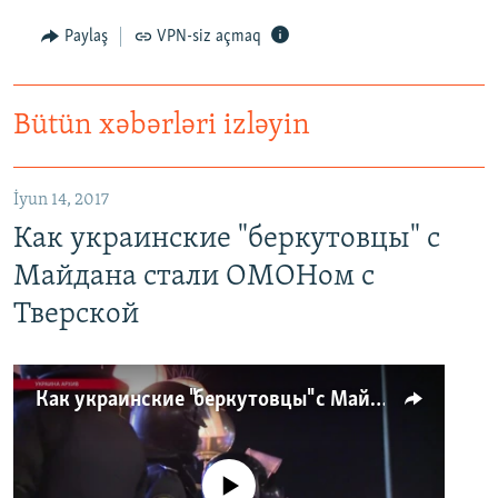
Paylaş
VPN-siz açmaq
Bütün xəbərləri izləyin
İyun 14, 2017
Как украинские "беркутовцы" с
Майдана стали ОМОНом с
Тверской
Как украинские "беркутовцы" с Майдана стали ОМОНом с Тверской
No media source currently available