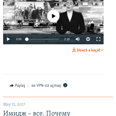
No media source currently available
0:00
2:18
Direct-ə keçid
Paylaş
VPN-siz açmaq
May 31, 2017
Имидж – все. Почему