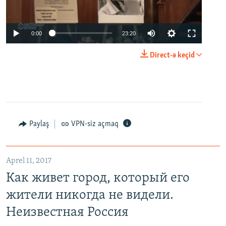
0:00
23:20
Direct-ə keçid
Paylaş
VPN-siz açmaq
Aprel 11, 2017
Как живет город, который его
жители никогда не видели.
Неизвестная Россия