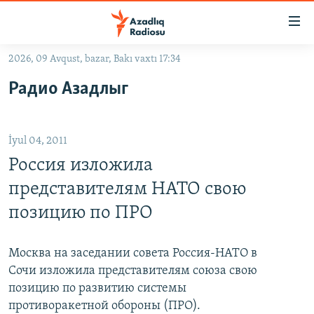
Keçid
linkləri
Əsas
2026, 09 Avqust, bazar, Bakı vaxtı 17:34
məzmuna
GÜNDƏM
Радио Азадлыг
qayıt
#İZAHLA
Əsas
KORRUPSIOMETR
naviqasiyaya
İyul 04, 2011
qayıt
#ƏSLINDƏ
Axtarışa
Россия изложила
FƏRQƏ BAX
keç
представителям НАТО свою
QANUNI DOĞRU
позицию по ПРО
ARAŞDIRMA
MULTIMEDIA
Москва на заседании совета Россия-НАТО в
Сочи изложила представителям союза свою
RADIO ARXIV
VIDEO
позицию по развитию системы
HAQQIMIZDA
FOTOQALEREYA
OXU ZALI
противоракетной обороны (ПРО).