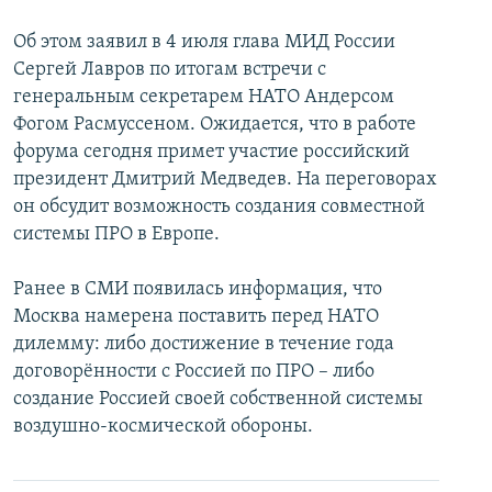
İNFOQRAFIKA
AZƏRBAYCAN ƏDƏBIYYATI KITABXANASI
MISSIYAMIZ
BIZI IZLƏ
Об этом заявил в 4 июля глава МИД России
KARIKATURA
İSLAM VƏ DEMOKRATIYA
PEŞƏ ETIKASI VƏ JURNALISTIKA STANDARTLARIMIZ
Сергей Лавров по итогам встречи с
генеральным секретарем НАТО Андерсом
İZ - MƏDƏNIYYƏT PROQRAMI
MATERIALLARIMIZDAN ISTIFADƏ
Фогом Расмуссеном. Ожидается, что в работе
AZADLIQRADIOSU MOBIL TELEFONUNUZDA
RFE/RL-in bütün saytları
форума сегодня примет участие российский
президент Дмитрий Медведев. На переговорах
BIZIMLƏ ƏLAQƏ
он обсудит возможность создания совместной
XƏBƏR BÜLLETENLƏRIMIZ
системы ПРО в Европе.
Ранее в СМИ появилась информация, что
Москва намерена поставить перед НАТО
дилемму: либо достижение в течение года
договорённости с Россией по ПРО – либо
создание Россией своей собственной системы
воздушно-космической обороны.