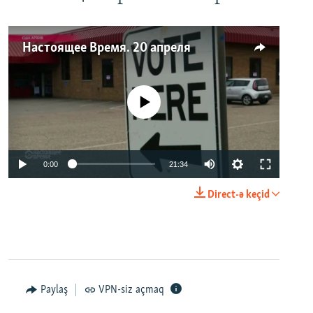
Настоящее Время. 20 апреля
No media source currently available
0:00
21:34
Direct-ə keçid
Paylaş
VPN-siz açmaq