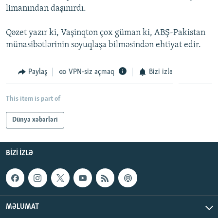
limanından daşınırdı.
İNFOQRAFIKA
AZƏRBAYCAN ƏDƏBIYYATI KITABXANASI
MISSIYAMIZ
BIZI IZLƏ
KARIKATURA
İSLAM VƏ DEMOKRATIYA
PEŞƏ ETIKASI VƏ JURNALISTIKA STANDARTLARIMIZ
Qəzet yazır ki, Vaşinqton çox güman ki, ABŞ-Pakistan
münasibətlərinin soyuqlaşa bilməsindən ehtiyat edir.
İZ - MƏDƏNIYYƏT PROQRAMI
MATERIALLARIMIZDAN ISTIFADƏ
AZADLIQRADIOSU MOBIL TELEFONUNUZDA
RFE/RL-in bütün saytları
Paylaş
VPN-siz açmaq
Bizi izlə
BIZIMLƏ ƏLAQƏ
XƏBƏR BÜLLETENLƏRIMIZ
This item is part of
Dünya xəbərləri
BIZI IZLƏ
MƏLUMAT