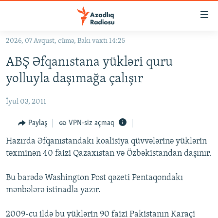
Keçid
linkləri
Əsas
2026, 07 Avqust, cümə, Bakı vaxtı 14:25
məzmuna
GÜNDƏM
ABŞ Əfqanıstana yükləri quru
qayıt
#İZAHLA
Əsas
yolluyla daşımağa çalışır
KORRUPSIOMETR
naviqasiyaya
qayıt
İyul 03, 2011
#ƏSLINDƏ
Axtarışa
FƏRQƏ BAX
Paylaş
VPN-siz açmaq
keç
QANUNI DOĞRU
Hazırda Əfqanıstandakı koalisiya qüvvələrinə yüklərin
təxminən 40 faizi Qazaxıstan və Özbəkistandan daşınır.
ARAŞDIRMA
MULTIMEDIA
Bu barədə Washington Post qəzeti Pentaqondakı
mənbələrə istinadla yazır.
RADIO ARXIV
VIDEO
HAQQIMIZDA
FOTOQALEREYA
OXU ZALI
2009-cu ildə bu yüklərin 90 faizi Pakistanın Karaçi