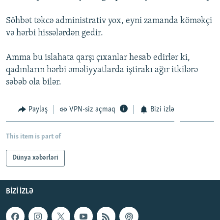
İNFOQRAFIKA
AZƏRBAYCAN ƏDƏBIYYATI KITABXANASI
MISSIYAMIZ
BIZI IZLƏ
Söhbət təkcə administrativ yox, eyni zamanda köməkçi
KARIKATURA
İSLAM VƏ DEMOKRATIYA
PEŞƏ ETIKASI VƏ JURNALISTIKA STANDARTLARIMIZ
və hərbi hissələrdən gedir.
İZ - MƏDƏNIYYƏT PROQRAMI
MATERIALLARIMIZDAN ISTIFADƏ
Amma bu islahata qarşı çıxanlar hesab edirlər ki,
AZADLIQRADIOSU MOBIL TELEFONUNUZDA
RFE/RL-in bütün saytları
qadınların hərbi əməliyyatlarda iştirakı ağır itkilərə
BIZIMLƏ ƏLAQƏ
səbəb ola bilər.
XƏBƏR BÜLLETENLƏRIMIZ
Paylaş
VPN-siz açmaq
Bizi izlə
This item is part of
Dünya xəbərləri
BIZI IZLƏ