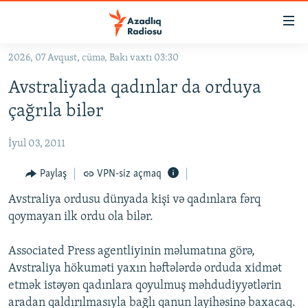
Keçid
linkləri
Əsas
2026, 07 Avqust, cümə, Bakı vaxtı 03:30
məzmuna
GÜNDƏM
Avstraliyada qadınlar da orduya
qayıt
#İZAHLA
Əsas
çağrıla bilər
KORRUPSIOMETR
naviqasiyaya
qayıt
İyul 03, 2011
#ƏSLINDƏ
Axtarışa
FƏRQƏ BAX
Paylaş
VPN-siz açmaq
keç
QANUNI DOĞRU
Avstraliya ordusu dünyada kişi və qadınlara fərq
qoymayan ilk ordu ola bilər.
ARAŞDIRMA
MULTIMEDIA
Associated Press agentliyinin məlumatına görə,
Avstraliya hökuməti yaxın həftələrdə orduda xidmət
RADIO ARXIV
VIDEO
etmək istəyən qadınlara qoyulmuş məhdudiyyətlərin
HAQQIMIZDA
FOTOQALEREYA
OXU ZALI
aradan qaldırılmasıyla bağlı qanun layihəsinə baxacaq.