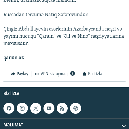
kəskin, dramatik süjetə malikdir.
Ruscadan tərcümə Natiq Səfərovundur.
Çingiz Abdullayevin əsərlərinin Azərbaycanda nəşri və
yayımı hüququ "Qanun" və "Əli və Nino" nəşriyyatlarına
məxsusdur.
qanun.az
Paylaş
VPN-siz açmaq
Bizi izlə
BIZI IZLƏ
MƏLUMAT