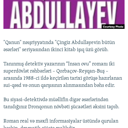
İNFOQRAFIKA
AZƏRBAYCAN ƏDƏBIYYATI KITABXANASI
MISSIYAMIZ
BIZI IZLƏ
KARIKATURA
İSLAM VƏ DEMOKRATIYA
PEŞƏ ETIKASI VƏ JURNALISTIKA STANDARTLARIMIZ
İZ - MƏDƏNIYYƏT PROQRAMI
MATERIALLARIMIZDAN ISTIFADƏ
AZADLIQRADIOSU MOBIL TELEFONUNUZDA
RFE/RL-in bütün saytları
"Qanun" nəışriyyatında "Çingiz Abdullayevin bütün
BIZIMLƏ ƏLAQƏ
əsərləri" seriyasından ikinci kitab işıq üzü görüb.
XƏBƏR BÜLLETENLƏRIMIZ
Tanınmış detektiv yazarının “İnsan ovu” romanı iki
super­dövlət rəhbərləri – Qorbaçov-Reyqan-Buş –
arasında 1988-ci ildə keçirilən tarixi görüşə hazırlanan
sui-qəsd və onun qarşısının alınmasından bəhs edir.
Bu siyasi-detektivdə müəllifin digər əsərlərindən
tanıdığınız Dronqonun növbəti şücaətləri əksini tapıb.
Roman real və məxfi informasiyalar üstündə qu­rulan