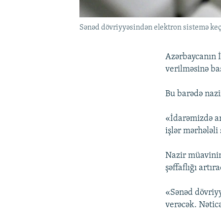
Sənəd dövriyyəsindən elektron sistemə keç
Azərbaycanın İq
verilməsinə ba
Bu barədə naz
«İdarəmizdə art
işlər mərhələl
Nazir müavinin
şəffaflığı artı
«Sənəd dövriyy
verəcək. Nəticə