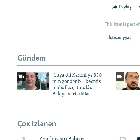
Paylaş
This item is part of
İqtisadiyyat
Gündəm
'Guya Əli Kərimliyə 850
min göndərib' – keçmiş
mühafizəçi tutuldu,
Bakıya verilə bilər
Çox izlənən
Azərbaycan Bəhruz