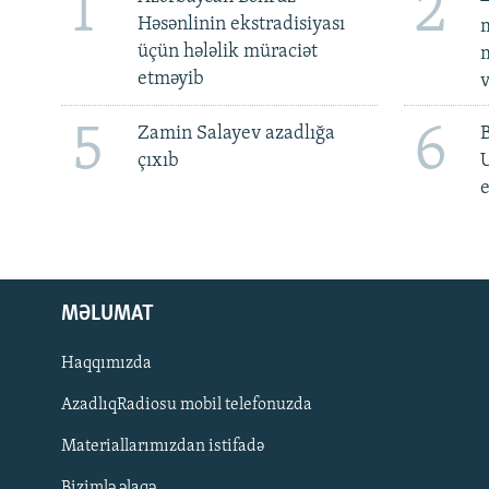
1
2
Həsənlinin ekstradisiyası
m
üçün hələlik müraciət
m
etməyib
v
5
6
Zamin Salayev azadlığa
çıxıb
e
MƏLUMAT
Haqqımızda
AzadlıqRadiosu mobil telefonuzda
Materiallarımızdan istifadə
BIZI IZLƏ
Bizimlə əlaqə