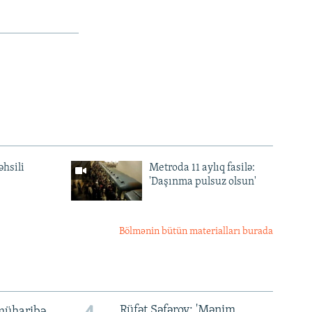
əhsili
Metroda 11 aylıq fasilə:
'Daşınma pulsuz olsun'
Bölmənin bütün materialları burada
Rüfət Səfərov: 'Mənim
müharibə