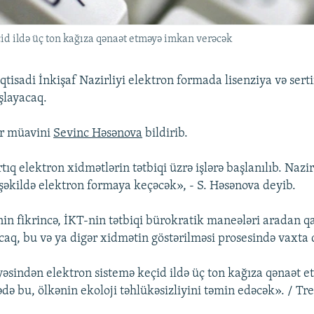
id ildə üç ton kağıza qənaət etməyə imkan verəcək
tisadi İnkişaf Nazirliyi elektron formada lisenziya və serti
şlayacaq.
ir müavini
Sevinc Həsənova
bildirib.
ıq elektron xidmətlərin tətbiqi üzrə işlərə başlanılıb. Nazi
i şəkildə elektron formaya keçəcək», - S. Həsənova deyib.
in fikrincə, İKT-nin tətbiqi bürokratik maneələri aradan q
racaq, bu və ya digər xidmətin göstərilməsi prosesində vaxta
əsindən elektron sistemə keçid ildə üç ton kağıza qənaət 
də bu, ölkənin ekoloji təhlükəsizliyini təmin edəcək». / Tr