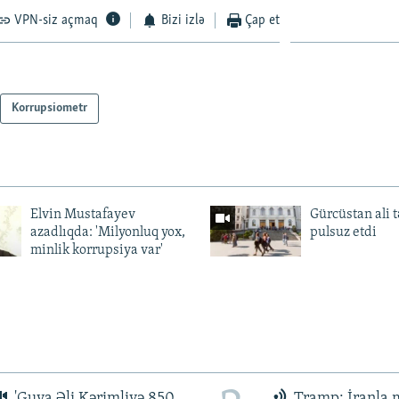
VPN-siz açmaq
Bizi izlə
Çap et
Korrupsiometr
Elvin Mustafayev
Gürcüstan ali t
azadlıqda: 'Milyonluq yox,
pulsuz etdi
minlik korrupsiya var'
'Guya Əli Kərimliyə 850
Tramp: İranla 