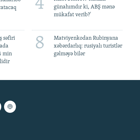
4
günahımdır ki, ABŞ mənə
 çatacaq
mükafat verib?'
8
 səfiri
Matviyenkodan Rubinyana
mada
xəbərdarlıq: rusiyalı turistlər
4 min
gəlməyə bilər
lidir