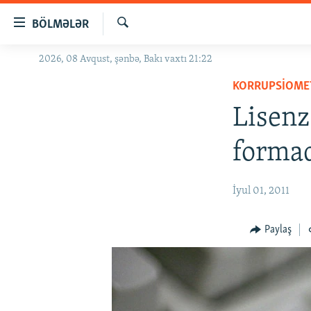
Keçid
BÖLMƏLƏR
linkləri
Axtar
Əsas
2026, 08 Avqust, şənbə, Bakı vaxtı 21:22
GÜNDƏM
məzmuna
KORRUPSIOME
#İZAHLA
qayıt
Əsas
Lisenz
KORRUPSIOMETR
naviqasiyaya
#ƏSLINDƏ
qayıt
formad
Axtarışa
FƏRQƏ BAX
keç
QANUNI DOĞRU
İyul 01, 2011
ARAŞDIRMA
Paylaş
MULTIMEDIA
RADIO ARXIV
VIDEO
HAQQIMIZDA
FOTOQALEREYA
OXU ZALI