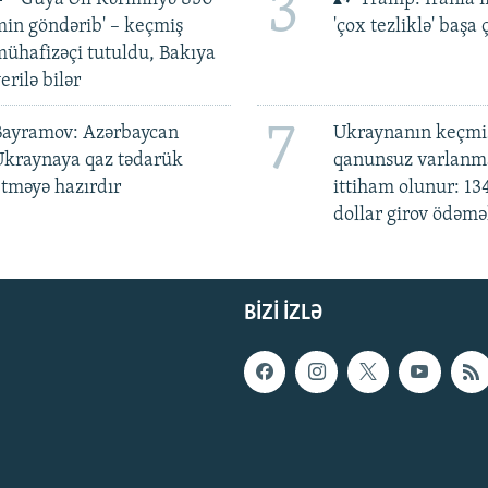
3
in göndərib' – keçmiş
'çox tezliklə' başa
ühafizəçi tutuldu, Bakıya
erilə bilər
7
Bayramov: Azərbaycan
Ukraynanın keçmiş
Ukraynaya qaz tədarük
qanunsuz varlan
tməyə hazırdır
ittiham olunur: 13
dollar girov ödəmə
BIZI IZLƏ