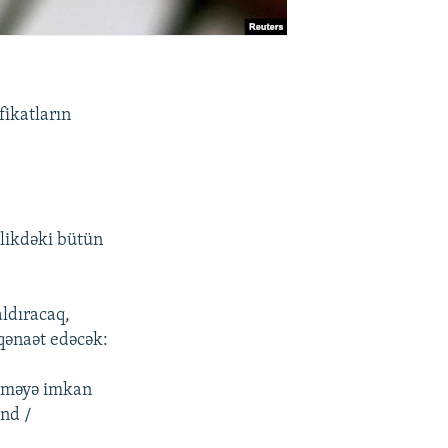
fikatların
rlikdəki bütün
aldıracaq,
 qənaət edəcək:
etməyə imkan
end /