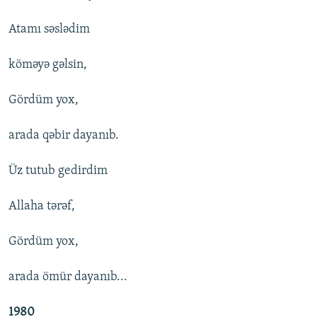
İNFOQRAFIKA
AZƏRBAYCAN ƏDƏBIYYATI KITABXANASI
MISSIYAMIZ
BIZI IZLƏ
Atamı səslədim
KARIKATURA
İSLAM VƏ DEMOKRATIYA
PEŞƏ ETIKASI VƏ JURNALISTIKA STANDARTLARIMIZ
köməyə gəlsin,
İZ - MƏDƏNIYYƏT PROQRAMI
MATERIALLARIMIZDAN ISTIFADƏ
AZADLIQRADIOSU MOBIL TELEFONUNUZDA
RFE/RL-in bütün saytları
Gördüm yox,
BIZIMLƏ ƏLAQƏ
arada qəbir dayanıb.
XƏBƏR BÜLLETENLƏRIMIZ
Üz tutub gedirdim
Allaha tərəf,
Gördüm yox,
arada ömür dayanıb...
1980