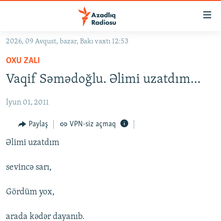
Keçid
linkləri
Əsas
2026, 09 Avqust, bazar, Bakı vaxtı 12:53
məzmuna
GÜNDƏM
OXU ZALI
qayıt
#İZAHLA
Əsas
Vaqif Səmədoğlu. Əlimi uzatdım...
KORRUPSIOMETR
naviqasiyaya
qayıt
İyun 01, 2011
#ƏSLINDƏ
Axtarışa
FƏRQƏ BAX
Paylaş
VPN-siz açmaq
keç
QANUNI DOĞRU
Əlimi uzatdım
ARAŞDIRMA
sevincə sarı,
MULTIMEDIA
Gördüm yox,
RADIO ARXIV
VIDEO
HAQQIMIZDA
FOTOQALEREYA
OXU ZALI
arada kədər dayanıb.