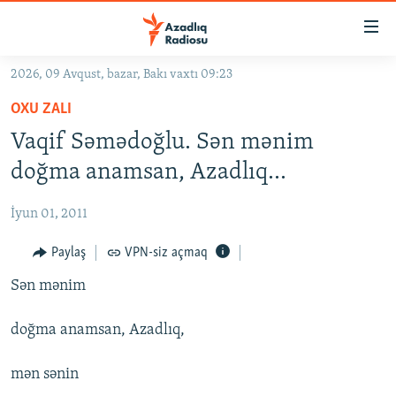
Keçid
linkləri
Əsas
2026, 09 Avqust, bazar, Bakı vaxtı 09:23
məzmuna
GÜNDƏM
OXU ZALI
qayıt
#İZAHLA
Əsas
Vaqif Səmədoğlu. Sən mənim
KORRUPSIOMETR
naviqasiyaya
doğma anamsan, Azadlıq...
qayıt
#ƏSLINDƏ
Axtarışa
İyun 01, 2011
FƏRQƏ BAX
keç
QANUNI DOĞRU
Paylaş
VPN-siz açmaq
ARAŞDIRMA
Sən mənim
MULTIMEDIA
doğma anamsan, Azadlıq,
RADIO ARXIV
VIDEO
mən sənin
HAQQIMIZDA
FOTOQALEREYA
OXU ZALI