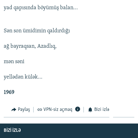
İNFOQRAFIKA
AZƏRBAYCAN ƏDƏBIYYATI KITABXANASI
MISSIYAMIZ
yad qapısında böyümüş balan...
BIZI IZLƏ
KARIKATURA
İSLAM VƏ DEMOKRATIYA
PEŞƏ ETIKASI VƏ JURNALISTIKA STANDARTLARIMIZ
İZ - MƏDƏNIYYƏT PROQRAMI
MATERIALLARIMIZDAN ISTIFADƏ
Sən son ümidimin qaldırdığı
AZADLIQRADIOSU MOBIL TELEFONUNUZDA
RFE/RL-in bütün saytları
ağ bayraqsan, Azadlıq,
BIZIMLƏ ƏLAQƏ
mən səni
XƏBƏR BÜLLETENLƏRIMIZ
yellədən külək...
1969
Paylaş
VPN-siz açmaq
Bizi izlə
BIZI IZLƏ