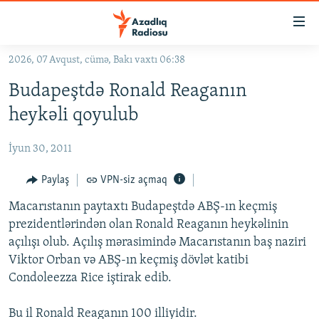
Keçid
linkləri
Əsas
2026, 07 Avqust, cümə, Bakı vaxtı 06:38
məzmuna
GÜNDƏM
Budapeştdə Ronald Reaganın
qayıt
#İZAHLA
Əsas
heykəli qoyulub
KORRUPSIOMETR
naviqasiyaya
qayıt
İyun 30, 2011
#ƏSLINDƏ
Axtarışa
FƏRQƏ BAX
Paylaş
VPN-siz açmaq
keç
QANUNI DOĞRU
Macarıstanın paytaxtı Budapeştdə ABŞ-ın keçmiş
prezidentlərindən olan Ronald Reaganın heykəlinin
ARAŞDIRMA
açılışı olub. Açılış mərasimində Macarıstanın baş naziri
MULTIMEDIA
Viktor Orban və ABŞ-ın keçmiş dövlət katibi
Condoleezza Rice iştirak edib.
RADIO ARXIV
VIDEO
HAQQIMIZDA
FOTOQALEREYA
OXU ZALI
Bu il Ronald Reaganın 100 illiyidir.