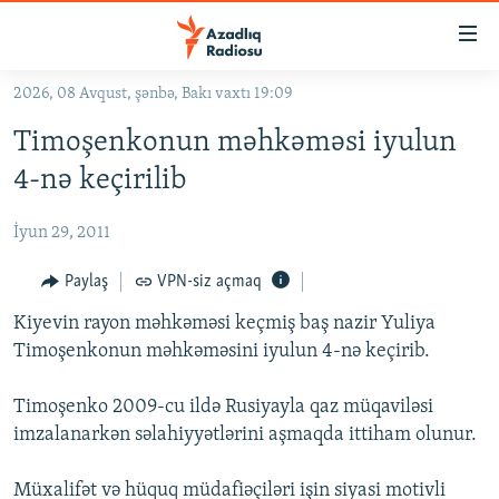
Keçid
linkləri
Əsas
2026, 08 Avqust, şənbə, Bakı vaxtı 19:09
məzmuna
GÜNDƏM
Timoşenkonun məhkəməsi iyulun
qayıt
#İZAHLA
Əsas
4-nə keçirilib
KORRUPSIOMETR
naviqasiyaya
qayıt
İyun 29, 2011
#ƏSLINDƏ
Axtarışa
FƏRQƏ BAX
Paylaş
VPN-siz açmaq
keç
QANUNI DOĞRU
Kiyevin rayon məhkəməsi keçmiş baş nazir Yuliya
Timoşenkonun məhkəməsini iyulun 4-nə keçirib.
ARAŞDIRMA
MULTIMEDIA
Timoşenko 2009-cu ildə Rusiyayla qaz müqaviləsi
imzalanarkən səlahiyyətlərini aşmaqda ittiham olunur.
RADIO ARXIV
VIDEO
HAQQIMIZDA
FOTOQALEREYA
OXU ZALI
Müxalifət və hüquq müdafiəçiləri işin siyasi motivli