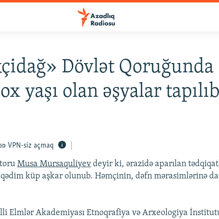
çidağ» Dövlət Qoruğunda
ox yaşı olan əşyalar tapılı
VPN-siz açmaq
ktoru
Musa Mursaquliyev
deyir ki, ərazidə aparılan tədqiqa
 qədim küp aşkar olunub. Həmçinin, dəfn mərasimlərinə dai
li Elmlər Akademiyası Etnoqrafiya və Arxeologiya İnstitu