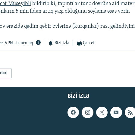
cəf Müseyibli
bildirib ki, tapıntılar tunc dövrünə aid materi
nların 5 min ildən artıq yaşı olduğunu söyləmə əsas verir.
v ərazidə qədim qəbir evlərinə (kurqanlar) rast gəlindiyini
VPN-siz açmaq
Bizi izlə
Çap et
rləri
BIZI IZLƏ