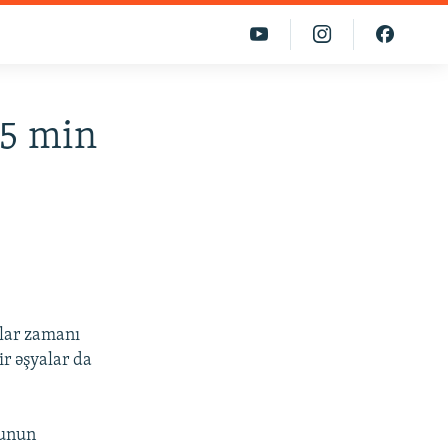
 5 min
b
tlar zamanı
r əşyalar da
tunun