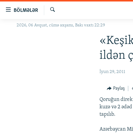
Keçid
BÖLMƏLƏR
linkləri
Axtar
Əsas
2026, 06 Avqust, cümə axşamı, Bakı vaxtı 22:29
GÜNDƏM
məzmuna
#İZAHLA
«Keşik
qayıt
Əsas
KORRUPSIOMETR
ildən ç
naviqasiyaya
#ƏSLINDƏ
qayıt
Axtarışa
FƏRQƏ BAX
İyun 29, 2011
keç
QANUNI DOĞRU
Paylaş
ARAŞDIRMA
Qoruğun dire
MULTIMEDIA
kuzə və 2 ədəd
RADIO ARXIV
VIDEO
tapılıb.
HAQQIMIZDA
FOTOQALEREYA
OXU ZALI
Azərbaycan Mil