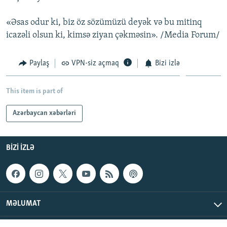
«Əsas odur ki, biz öz sözümüzü deyək və bu mitinq
icazəli olsun ki, kimsə ziyan çəkməsin». /Media Forum/
Paylaş
VPN-siz açmaq
Bizi izlə
This item is part of
Azərbaycan xəbərləri
BIZI IZLƏ
MƏLUMAT