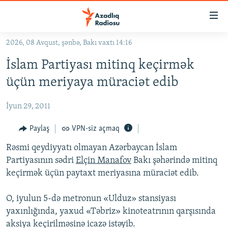
Keçid
linkləri
Əsas
2026, 08 Avqust, şənbə, Bakı vaxtı 14:16
məzmuna
GÜNDƏM
İslam Partiyası mitinq keçirmək
qayıt
#İZAHLA
Əsas
üçün meriyaya müraciət edib
KORRUPSIOMETR
naviqasiyaya
qayıt
İyun 29, 2011
#ƏSLINDƏ
Axtarışa
FƏRQƏ BAX
Paylaş
VPN-siz açmaq
keç
QANUNI DOĞRU
Rəsmi qeydiyyatı olmayan Azərbaycan İslam
Partiyasının sədri
Elçin Manafov
Bakı şəhərində mitinq
ARAŞDIRMA
keçirmək üçün paytaxt meriyasına müraciət edib.
MULTIMEDIA
O, iyulun 5-də metronun «Ulduz» stansiyası
RADIO ARXIV
VIDEO
yaxınlığında, yaxud «Təbriz» kinoteatrının qarşısında
HAQQIMIZDA
FOTOQALEREYA
OXU ZALI
aksiya keçirilməsinə icazə istəyib.