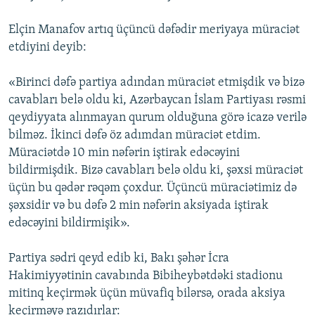
İNFOQRAFIKA
AZƏRBAYCAN ƏDƏBIYYATI KITABXANASI
MISSIYAMIZ
BIZI IZLƏ
Elçin Manafov artıq üçüncü dəfədir meriyaya müraciət
KARIKATURA
İSLAM VƏ DEMOKRATIYA
PEŞƏ ETIKASI VƏ JURNALISTIKA STANDARTLARIMIZ
etdiyini deyib:
İZ - MƏDƏNIYYƏT PROQRAMI
MATERIALLARIMIZDAN ISTIFADƏ
«Birinci dəfə partiya adından müraciət etmişdik və bizə
AZADLIQRADIOSU MOBIL TELEFONUNUZDA
RFE/RL-in bütün saytları
cavabları belə oldu ki, Azərbaycan İslam Partiyası rəsmi
BIZIMLƏ ƏLAQƏ
qeydiyyata alınmayan qurum olduğuna görə icazə verilə
bilməz. İkinci dəfə öz adımdan müraciət etdim.
XƏBƏR BÜLLETENLƏRIMIZ
Müraciətdə 10 min nəfərin iştirak edəcəyini
bildirmişdik. Bizə cavabları belə oldu ki, şəxsi müraciət
üçün bu qədər rəqəm çoxdur. Üçüncü müraciətimiz də
şəxsidir və bu dəfə 2 min nəfərin aksiyada iştirak
edəcəyini bildirmişik».
Partiya sədri qeyd edib ki, Bakı şəhər İcra
Hakimiyyətinin cavabında Bibiheybətdəki stadionu
mitinq keçirmək üçün müvafiq bilərsə, orada aksiya
keçirməyə razıdırlar: