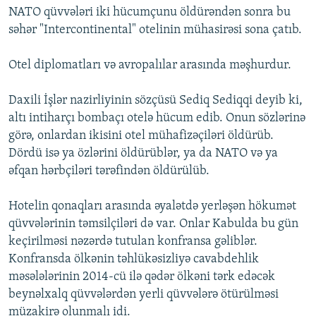
NATO qüvvələri iki hücumçunu öldürəndən sonra bu
İNFOQRAFIKA
AZƏRBAYCAN ƏDƏBIYYATI KITABXANASI
MISSIYAMIZ
BIZI IZLƏ
səhər "Intercontinental" otelinin mühasirəsi sona çatıb.
KARIKATURA
İSLAM VƏ DEMOKRATIYA
PEŞƏ ETIKASI VƏ JURNALISTIKA STANDARTLARIMIZ
Otel diplomatları və avropalılar arasında məşhurdur.
İZ - MƏDƏNIYYƏT PROQRAMI
MATERIALLARIMIZDAN ISTIFADƏ
AZADLIQRADIOSU MOBIL TELEFONUNUZDA
RFE/RL-in bütün saytları
Daxili İşlər nazirliyinin sözçüsü Sediq Sediqqi deyib ki,
BIZIMLƏ ƏLAQƏ
altı intiharçı bombaçı otelə hücum edib. Onun sözlərinə
görə, onlardan ikisini otel mühafizəçiləri öldürüb.
XƏBƏR BÜLLETENLƏRIMIZ
Dördü isə ya özlərini öldürüblər, ya da NATO və ya
əfqan hərbçiləri tərəfindən öldürülüb.
Hotelin qonaqları arasında əyalətdə yerləşən hökumət
qüvvələrinin təmsilçiləri də var. Onlar Kabulda bu gün
keçirilməsi nəzərdə tutulan konfransa gəliblər.
Konfransda ölkənin təhlükəsizliyə cavabdehlik
məsələlərinin 2014-cü ilə qədər ölkəni tərk edəcək
beynəlxalq qüvvələrdən yerli qüvvələrə ötürülməsi
müzakirə olunmalı idi.