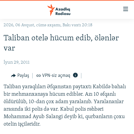
Keçid
linkləri
Əsas
2026, 06 Avqust, cümə axşamı, Bakı vaxtı 20:18
məzmuna
GÜNDƏM
Taliban otelə hücum edib, ölənlər
qayıt
#İZAHLA
Əsas
var
KORRUPSIOMETR
naviqasiyaya
qayıt
İyun 29, 2011
#ƏSLINDƏ
Axtarışa
FƏRQƏ BAX
Paylaş
VPN-siz açmaq
keç
QANUNI DOĞRU
Taliban yaraqlıları Əfqanıstan paytaxtı Kabildə bahalı
bir mehmanxanaya hücum ediblər. Azı 10 əfqanlı
ARAŞDIRMA
öldürülüb, 10-dan çox adam yaralanıb. Yaralananlar
MULTIMEDIA
arasında iki polis də var. Kabul polis rəhbəri
Mohammad Ayub Salangi deyib ki, qurbanların çoxu
RADIO ARXIV
VIDEO
otelin işçiləridir.
HAQQIMIZDA
FOTOQALEREYA
OXU ZALI