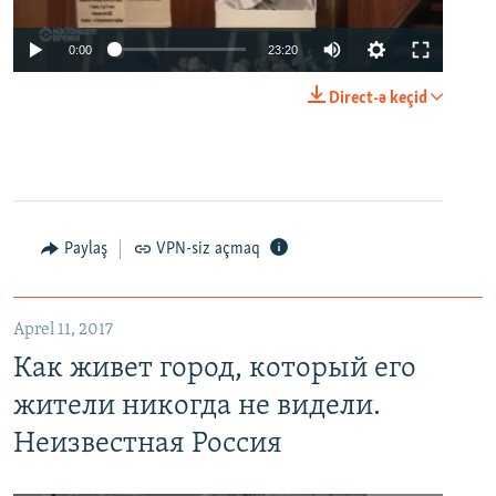
0:00
23:20
Direct-ə keçid
Paylaş
VPN-siz açmaq
Aprel 11, 2017
Как живет город, который его
жители никогда не видели.
Неизвестная Россия