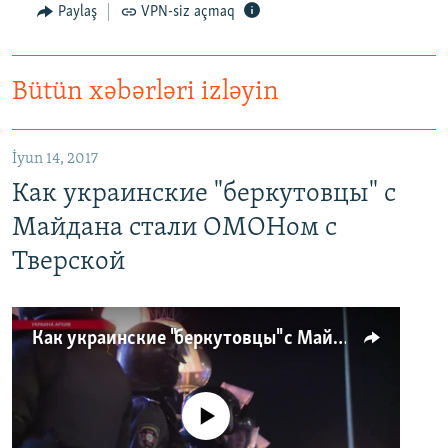
Paylaş
VPN-siz açmaq
Bütün xəbərləri izləyin
İyun 14, 2017
Как украинские "беркутовцы" с
Майдана стали ОМОНом с
Тверской
Как украинские "беркутовцы" с Майдана стали ОМОНом с Тверской
No media source currently available