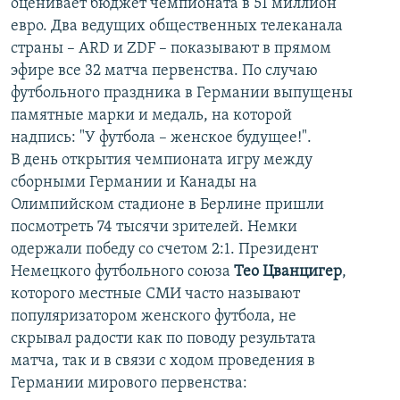
оценивает бюджет чемпионата в 51 миллион
евро. Два ведущих общественных телеканала
страны – ARD и ZDF – показывают в прямом
эфире все 32 матча первенства. По случаю
футбольного праздника в Германии выпущены
памятные марки и медаль, на которой
надпись: "У футбола – женское будущее!".
В день открытия чемпионата игру между
сборными Германии и Канады на
Олимпийском стадионе в Берлине пришли
посмотреть 74 тысячи зрителей. Немки
одержали победу со счетом 2:1. Президент
Немецкого футбольного союза
Тео Цванцигер
,
которого местные СМИ часто называют
популяризатором женского футбола, не
скрывал радости как по поводу результата
матча, так и в связи с ходом проведения в
Германии мирового первенства: