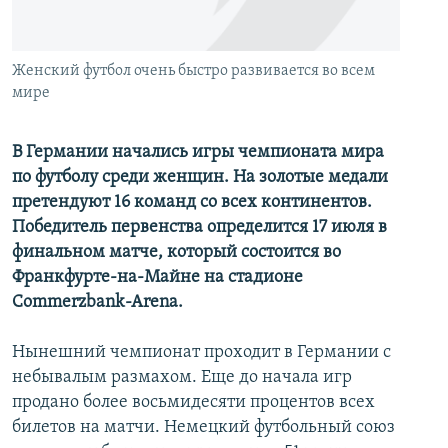
İNFOQRAFIKA
AZƏRBAYCAN ƏDƏBIYYATI KITABXANASI
MISSIYAMIZ
BIZI IZLƏ
KARIKATURA
İSLAM VƏ DEMOKRATIYA
PEŞƏ ETIKASI VƏ JURNALISTIKA STANDARTLARIMIZ
Женский футбол очень быстро развивается во всем
İZ - MƏDƏNIYYƏT PROQRAMI
MATERIALLARIMIZDAN ISTIFADƏ
мире
AZADLIQRADIOSU MOBIL TELEFONUNUZDA
RFE/RL-in bütün saytları
В Германии начались игры чемпионата мира
BIZIMLƏ ƏLAQƏ
по футболу среди женщин. На золотые медали
XƏBƏR BÜLLETENLƏRIMIZ
претендуют 16 команд со всех континентов.
Победитель первенства определится 17 июля в
финальном матче, который состоится во
Франкфурте-на-Майне на стадионе
Commerzbank
-Arena
.
Нынешний чемпионат проходит в Германии с
небывалым размахом. Еще до начала игр
продано более восьмидесяти процентов всех
билетов на матчи. Немецкий футбольный союз