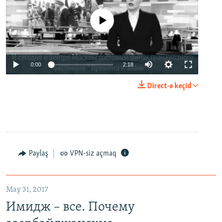
No media source currently available
0:00
2:18
Direct-ə keçid
Paylaş
VPN-siz açmaq
May 31, 2017
Имидж – все. Почему