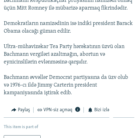
Bachmann Respublikaçılar prtiyasının namizədi olmaq
İNFOQRAFIKA
AZƏRBAYCAN ƏDƏBIYYATI KITABXANASI
MISSIYAMIZ
üçün Mitt Romney ilə mübarizə aparmaq fikrindədir.
BIZI IZLƏ
KARIKATURA
İSLAM VƏ DEMOKRATIYA
PEŞƏ ETIKASI VƏ JURNALISTIKA STANDARTLARIMIZ
Demokratların namizədinin isə indiki president Barack
İZ - MƏDƏNIYYƏT PROQRAMI
MATERIALLARIMIZDAN ISTIFADƏ
Obama olacağı güman edilir.
AZADLIQRADIOSU MOBIL TELEFONUNUZDA
RFE/RL-in bütün saytları
Ultra-mühavizəkar Tea Party hərəkatının üzvü olan
BIZIMLƏ ƏLAQƏ
Bachmann vergiləri azaltmağın, abortun və
XƏBƏR BÜLLETENLƏRIMIZ
eynicinslilərin evlənməsinə qarşıdır.
Bachmann əvvəllər Democrat partiyasına da üzv olub
və 1976-cı ildə Jimmy Carterin president
kampaniyasında iştirak edib.
Paylaş
VPN-siz açmaq
Bizi izlə
This item is part of