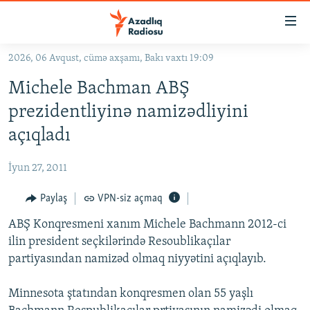
Keçid
linkləri
Əsas
2026, 06 Avqust, cümə axşamı, Bakı vaxtı 19:09
məzmuna
GÜNDƏM
Michele Bachman ABŞ
qayıt
#İZAHLA
Əsas
prezidentliyinə namizədliyini
KORRUPSIOMETR
naviqasiyaya
açıqladı
qayıt
#ƏSLINDƏ
Axtarışa
İyun 27, 2011
FƏRQƏ BAX
keç
QANUNI DOĞRU
Paylaş
VPN-siz açmaq
ARAŞDIRMA
ABŞ Konqresmeni xanım Michele Bachmann 2012-ci
ilin president seçkilərində Resoublikaçılar
MULTIMEDIA
partiyasından namizəd olmaq niyyətini açıqlayıb.
RADIO ARXIV
VIDEO
Minnesota ştatından konqresmen olan 55 yaşlı
HAQQIMIZDA
FOTOQALEREYA
OXU ZALI