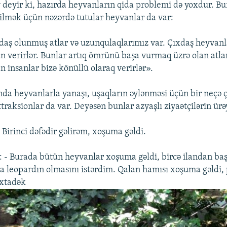
deyir ki, hazırda heyvanların qida problemi də yoxdur. Bu
ilmək üçün nəzərdə tutular heyvanlar da var:
daş olunmuş atlar və uzunqulaqlarımız var. Çıxdaş heyvanl
an verirlər. Bunlar artıq ömrünü başa vurmaq üzrə olan atlar
n insanlar bizə könüllü olaraq verirlər».
da heyvanlarla yanaşı, uşaqların əylənməsi üçün bir neçə 
ttraksionlar da var. Deyəsən bunlar azyaşlı ziyaətçilərin ürə
- Birinci dəfədir gəlirəm, xoşuma gəldi.
: - Burada bütün heyvanlar xoşuma gəldi, bircə ilandan ba
 leopardın olmasını istərdim. Qalan hamısı xoşuma gəldi,
xtadək