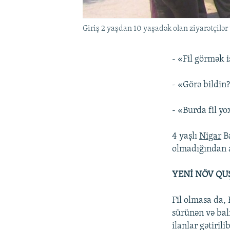
Giriş 2 yaşdan 10 yaşadək olan ziyarətçilər
- «Fil görmək 
- «Görə bildin
- «Burda fil yo
4 yaşlı
Nigar
Ba
olmadığından a
YENİ NÖV QUŞ
Fil olmasa da,
sürünən və balı
ilanlar gətiril