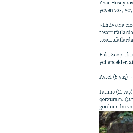
Azər Hüseynov 
yeyən yox, yey
«Ehtiyatda çıx
təsərrüfatlard
təsərrüfatlarda
Bakı Zooparkın
yelləncəklər, a
Aysel (5 yaş)
: 
Fatimə (11 yaş)
qorxuram. Qara
gördüm, bu va