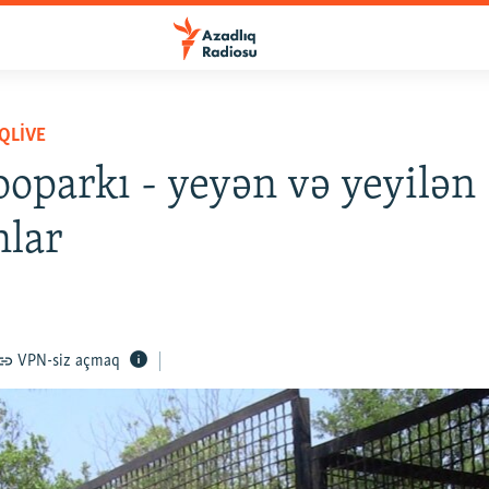
QLIVE
ooparkı - yeyən və yeyilən
nlar
VPN-siz açmaq