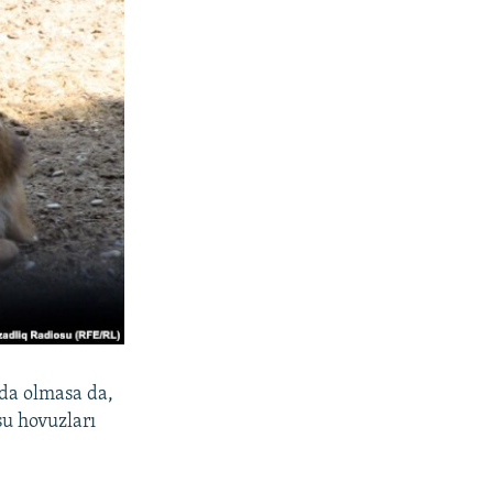
 da olmasa da,
su hovuzları