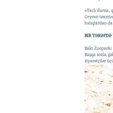
«Taclı durna, q
Ceyran təxminə
balıqlardan da
BİR TƏRƏFDƏ
Bakı Zooparkı s
Başqa sözlə, g
ziyarətçilər üç