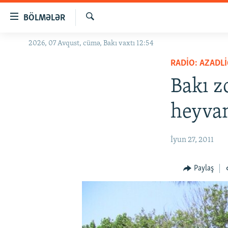
Keçid
BÖLMƏLƏR
linkləri
Axtar
Əsas
2026, 07 Avqust, cümə, Bakı vaxtı 12:54
GÜNDƏM
məzmuna
RADIO: AZADLI
#İZAHLA
qayıt
Əsas
Bakı z
KORRUPSIOMETR
naviqasiyaya
#ƏSLINDƏ
qayıt
heyva
Axtarışa
FƏRQƏ BAX
keç
QANUNI DOĞRU
İyun 27, 2011
ARAŞDIRMA
Paylaş
MULTIMEDIA
RADIO ARXIV
VIDEO
HAQQIMIZDA
FOTOQALEREYA
OXU ZALI