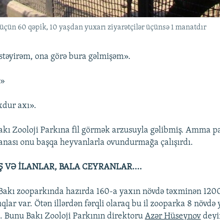
 üçün 60 qəpik, 10 yaşdan yuxarı ziyarətçilər üçünsə 1 manatdır
istəyirəm, ona görə bura gəlmişəm».
?»
xdur axı».
kı Zooloji Parkına fil görmək arzusuyla gəlibmiş. Amma pa
nası onu başqa heyvanlarla ovundurmağa çalışırdı.
 VƏ İLANLAR, BALA CEYRANLAR....
 Bakı zooparkında hazırda 160-a yaxın növdə təxminən 120
qlar var. Ötən illərdən fərqli olaraq bu il zooparka 8 növdə 
ib. Bunu Bakı Zooloji Parkının direktoru
Azər Hüseynov
deyi