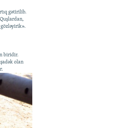
ıq gətirilib.
 Quşlardan,
gözləyirik».
 biridir.
aşadək olan
r.