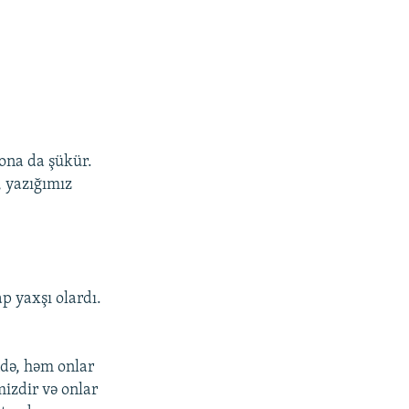
 ona da şükür.
, yazığımız
ap yaxşı olardı.
ndə, həm onlar
izdir və onlar