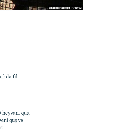
rkda fil
0 heyvan, quş,
yeni quş və
r: