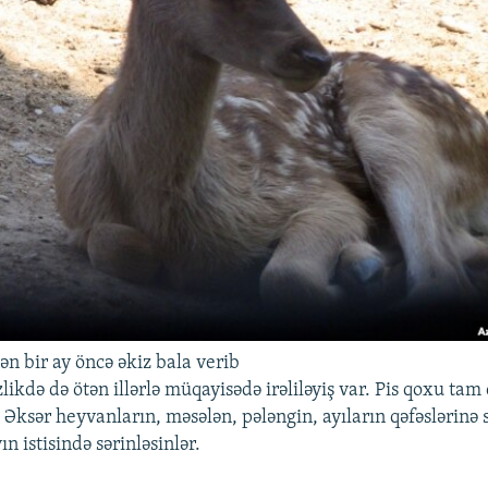
n bir ay öncə əkiz bala verib
ikdə də ötən illərlə müqayisədə irəliləyiş var. Pis qoxu tam
 Əksər heyvanların, məsələn, pələngin, ayıların qəfəslərinə 
ın istisində sərinləsinlər.