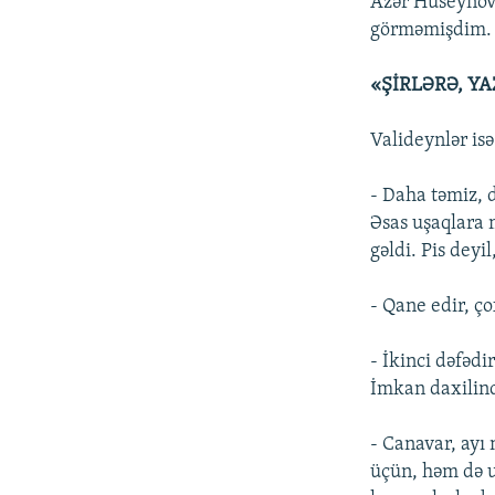
Azər Hüseynov 
görməmişdim.
«ŞİRLƏRƏ, YA
Valideynlər isə 
- Daha təmiz, 
Əsas uşaqlara 
gəldi. Pis dey
- Qane edir, ç
- İkinci dəfədir
İmkan daxilində
- Canavar, ayı
üçün, həm də u