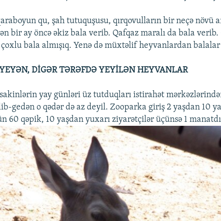
araboyun qu, şah tutuquşusu, qırqovulların bir neçə növü art
n bir ay öncə əkiz bala verib. Qafqaz maralı da bala verib.
 çoxlu bala almışıq. Yenə də müxtəlif heyvanlardan balalar 
 YEYƏN, DİGƏR TƏRƏFDƏ YEYİLƏN HEYVANLAR
akinlərin yay günləri üz tutduqları istirahət mərkəzlərindən
əlib-gedən o qədər də az deyil. Zooparka giriş 2 yaşdan 10 y
ün 60 qəpik, 10 yaşdan yuxarı ziyarətçilər üçünsə 1 manatdı