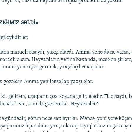
deyir ki, hazırda heyvanların qida problemi də yoxdur
ZIĞIMIZ GƏLDİ»
gileylidirlər:
daha maraqlı olsaydı, yaxşı olardı. Amma yenə də nə varsa,
maraqlı olsun. Heyvanların yerinə baxanda, məsələn şirlərə
il, amma yenə işlər görmək, yaxşılaşdırmaq olar.
ox gözəldir. Amma yenilənsə lap yaxşı olar.
 ki, gəlirəm, uşaqların çox xoşuna gəlir, əladır. Fil olsaydı, l
 nələri var, onu da göstərirlər. Neyləsinlər?.
 nə gündədir, görün necə saxlayırlar. Məncə, yeni yerə köçə
şaqlarımız üçün daha yaxşı olacaq. Uşaqlar bizim gələcəyim