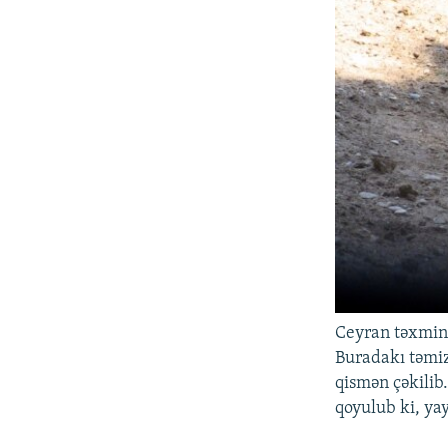
Ceyran təxminə
Buradakı təmizl
qismən çəkilib.
qoyulub ki, yay