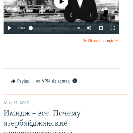
No media source currently available
0:00
2:18
Direct-ə keçid
Paylaş
VPN-siz açmaq
May 31, 2017
Имидж – все. Почему
азербайджанские