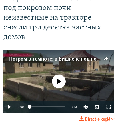
под покровом ночи
неизвестные на тракторе
снесли три десятка частных
домов
Погром в темноте: в Бишкеке под покровом ночи неизвестные на тракторе снесли три десятка частных домов
No media source currently available
0:00
3:43
Direct-ə keçid