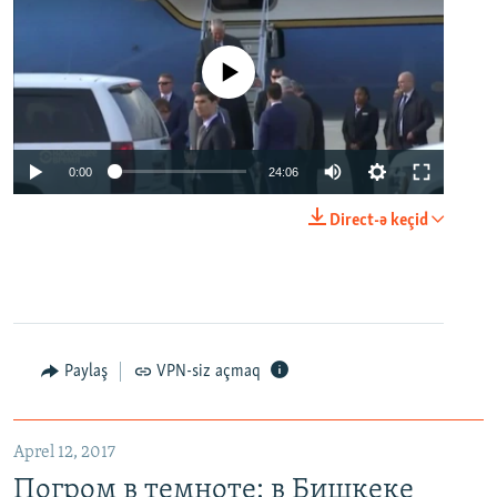
No media source currently available
0:00
24:06
Direct-ə keçid
Paylaş
VPN-siz açmaq
Aprel 12, 2017
Погром в темноте: в Бишкеке