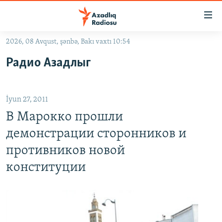
Keçid
linkləri
Əsas
2026, 08 Avqust, şənbə, Bakı vaxtı 10:54
məzmuna
GÜNDƏM
Радио Азадлыг
qayıt
#İZAHLA
Əsas
KORRUPSIOMETR
naviqasiyaya
İyun 27, 2011
qayıt
#ƏSLINDƏ
Axtarışa
В Марокко прошли
FƏRQƏ BAX
keç
демонстрации сторонников и
QANUNI DOĞRU
противников новой
ARAŞDIRMA
конституции
MULTIMEDIA
RADIO ARXIV
VIDEO
HAQQIMIZDA
FOTOQALEREYA
OXU ZALI