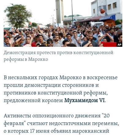
İNFOQRAFIKA
AZƏRBAYCAN ƏDƏBIYYATI KITABXANASI
MISSIYAMIZ
BIZI IZLƏ
KARIKATURA
İSLAM VƏ DEMOKRATIYA
PEŞƏ ETIKASI VƏ JURNALISTIKA STANDARTLARIMIZ
İZ - MƏDƏNIYYƏT PROQRAMI
MATERIALLARIMIZDAN ISTIFADƏ
AZADLIQRADIOSU MOBIL TELEFONUNUZDA
RFE/RL-in bütün saytları
BIZIMLƏ ƏLAQƏ
Демонстрация протеста против конституционной
реформы в Марокко
XƏBƏR BÜLLETENLƏRIMIZ
В нескольких городах Марокко в воскресенье
прошли демонстрации сторонников и
противников конституционной реформы,
предложенной королем
Мухаммедом VI
.
Активисты оппозиционного движения "20
февраля" считают недостаточными перемены,
о которых 17 июня объявил марокканский