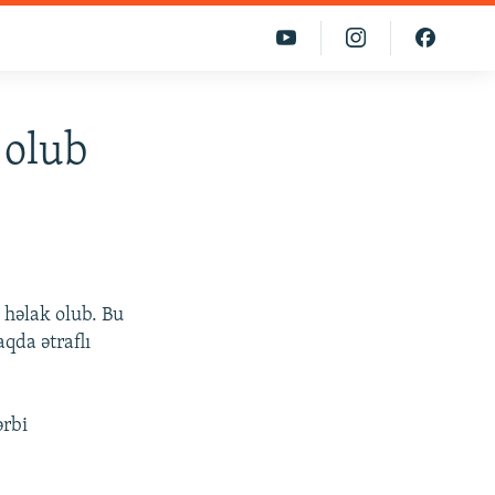
 olub
 həlak olub. Bu
qda ətraflı
ərbi