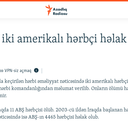
 iki amerikalı hərbçi həlak
VPN-siz açmaq
a keçirilən hərbi əməliyyat nəticəsində iki amerikalı hərbçi
ərbi komandanlığından məlumat verilib. Onların ölümü ha
mir.
aqda 11 ABŞ hərbçisi ölüb. 2003-cü ildən İraqda başlanan h
əticəsində isə ABŞ-ın 4465 hərbçisi həlak olub.