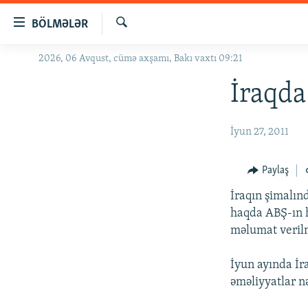
Keçid
BÖLMƏLƏR
linkləri
Axtar
Əsas
2026, 06 Avqust, cümə axşamı, Bakı vaxtı 09:21
GÜNDƏM
məzmuna
#İZAHLA
İraqda
qayıt
Əsas
KORRUPSIOMETR
naviqasiyaya
İyun 27, 2011
#ƏSLINDƏ
qayıt
Axtarışa
FƏRQƏ BAX
Paylaş
keç
QANUNI DOĞRU
İraqın şimalınd
ARAŞDIRMA
haqda ABŞ-ın h
məlumat veril
MULTIMEDIA
RADIO ARXIV
VIDEO
İyun ayında İr
əməliyyatlar n
HAQQIMIZDA
FOTOQALEREYA
OXU ZALI