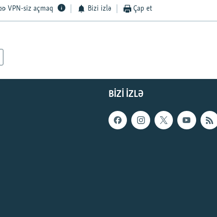
VPN-siz açmaq
Bizi izlə
Çap et
BIZI IZLƏ