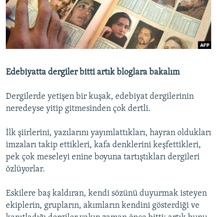
İNFOQRAFIKA
AZƏRBAYCAN ƏDƏBIYYATI KITABXANASI
MISSIYAMIZ
BIZI IZLƏ
KARIKATURA
İSLAM VƏ DEMOKRATIYA
PEŞƏ ETIKASI VƏ JURNALISTIKA STANDARTLARIMIZ
İZ - MƏDƏNIYYƏT PROQRAMI
MATERIALLARIMIZDAN ISTIFADƏ
AZADLIQRADIOSU MOBIL TELEFONUNUZDA
RFE/RL-in bütün saytları
Edebiyatta dergiler bitti artık bloglara bakalım
BIZIMLƏ ƏLAQƏ
Dergilerde yetişen bir kuşak, edebiyat dergilerinin
XƏBƏR BÜLLETENLƏRIMIZ
neredeyse yitip gitmesinden çok dertli.
İlk şiirlerini, yazılarını yayımlattıkları, hayran oldukları
imzaları takip ettikleri, kafa denklerini keşfettikleri,
pek çok meseleyi enine boyuna tartıştıkları dergileri
özlüyorlar.
Eskilere baş kaldıran, kendi sözünü duyurmak isteyen
ekiplerin, grupların, akımların kendini gösterdiği ve