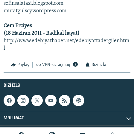
sefinsalatasi.blogspot.com
muratgulsoy.wordpress.com
Cem Erciyes
(18 Haziran 2011 - Radikal hayat)
http://www.edebiyathaber.net/edebiyattadergiler.htm
l
Paylaş
VPN-siz açmaq
Bizi izlə
BIZI IZLƏ
MƏLUMAT
AzadlıqRadiosu © 2026 Inc. | Bütün hüquqlar qorunur