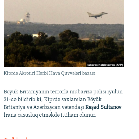
Kiprdə Akrotiri Hərbi Hava Qüvvələri bazası
Böyük Britaniyanın terrorla mübarizə polisi iyulun
31-də bildirib ki, Kiprdə saxlanılan Böyük
Britaniya və Azərbaycan vətəndaşı
Rəşad Sultanov
İrana casusluq etməkdə ittiham olunur.