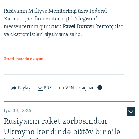
Rusiyanın Maliyyə Monitorinqi üzrə Federal
Xidməti (Rosfinmonitorinq) "Telegram"
messencerinin qurucusu
Pavel Durov
u "terrorçular
və ekstremistlər" siyahısına salıb.
Ətraflı burada oxuyun
Paylaş
PDF
VPN-siz açmaq
İyul 30, 2026
Rusiyanın raket zərbəsindən
Ukrayna kəndində bütöv bir ailə