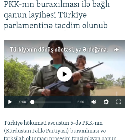
PKK-nın buraxılması ilə bağlı
qanun layihəsi Türkiyə
parlamentinə təqdim olunub
Türkiyənin dönüş nöqtəsi, ya Ərdoğana üçüncü şans: PKK ilə qəfil barışıq nə deməkdir?
No media source currently available
Auto
0:00
5:56
240p
Türkiyə hökuməti avqustun 5-də PKK-nın
360p
(Kürdüstan Fəhlə Partiyası) buraxılması və
480p
Auto
240p
360p
480p
tərksilah olunması prosesini tənzimləyən qanun