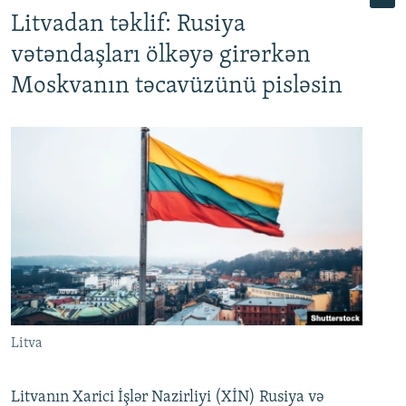
Litvadan təklif: Rusiya
vətəndaşları ölkəyə girərkən
Moskvanın təcavüzünü pisləsin
Litva
Litvanın Xarici İşlər Nazirliyi (XİN) Rusiya və