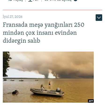
İyul 27, 2026
Fransada meşə yanğınları 250
mindən çox insanı evindən
didərgin salıb