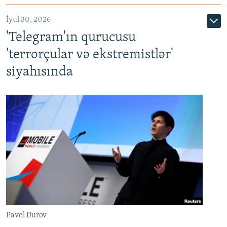
İyul 30, 2026
'Telegram'ın qurucusu
'terrorçular və ekstremistlər'
siyahısında
Pavel Durov