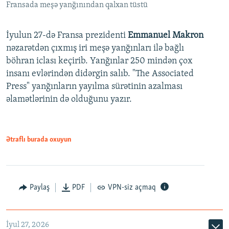
Fransada meşə yanğınından qalxan tüstü
İyulun 27-də Fransa prezidenti
Emmanuel Makron
nəzarətdən çıxmış iri meşə yanğınları ilə bağlı
böhran iclası keçirib. Yanğınlar 250 mindən çox
insanı evlərindən didərgin salıb. "The Associated
Press" yanğınların yayılma sürətinin azalması
əlamətlərinin də olduğunu yazır.
Ətraflı burada oxuyun
Paylaş
PDF
VPN-siz açmaq
İyul 27, 2026