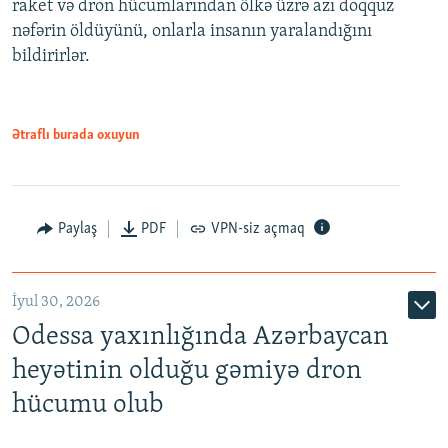
raket və dron hücumlarından ölkə üzrə azı doqquz
nəfərin öldüyünü, onlarla insanın yaralandığını
bildirirlər.
Ətraflı burada oxuyun
Paylaş
PDF
VPN-siz açmaq
İyul 30, 2026
Odessa yaxınlığında Azərbaycan
heyətinin olduğu gəmiyə dron
hücumu olub