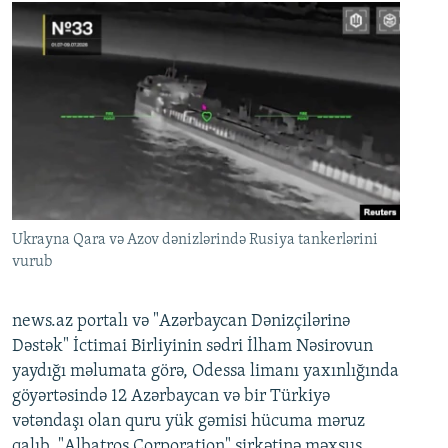
Ukrayna Qara və Azov dənizlərində Rusiya tankerlərini
vurub
news.az portalı və "Azərbaycan Dənizçilərinə
Dəstək" İctimai Birliyinin sədri İlham Nəsirovun
yaydığı məlumata görə, Odessa limanı yaxınlığında
göyərtəsində 12 Azərbaycan və bir Türkiyə
vətəndaşı olan quru yük gəmisi hücuma məruz
qalıb. "Albatros Corporation" şirkətinə məxsus