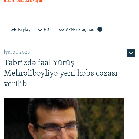
Ətraflı burada oxuyun
Paylaş
PDF
VPN-siz açmaq
İyul 31, 2026
Təbrizdə fəal Yürüş
Mehrəlibəyliyə yeni həbs cəzası
verilib