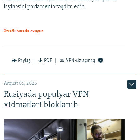
720p
layihəsini parlamentə təqdim edib.
720p
1080p
1080p
Ətraflı burada oxuyun
Paylaş
PDF
VPN-siz açmaq
Avqust 05, 2026
Rusiyada populyar VPN
xidmətləri bloklanıb