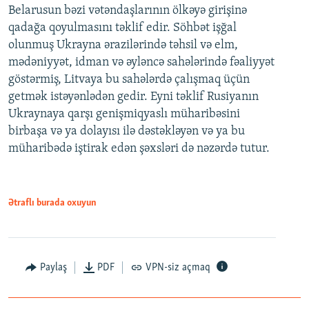
Belarusun bəzi vətəndaşlarının ölkəyə girişinə
qadağa qoyulmasını təklif edir. Söhbət işğal
olunmuş Ukrayna ərazilərində təhsil və elm,
mədəniyyət, idman və əyləncə sahələrində fəaliyyət
göstərmiş, Litvaya bu sahələrdə çalışmaq üçün
getmək istəyənlədən gedir. Eyni təklif Rusiyanın
Ukraynaya qarşı genişmiqyaslı müharibəsini
birbaşa və ya dolayısı ilə dəstəkləyən və ya bu
müharibədə iştirak edən şəxsləri də nəzərdə tutur.
Ətraflı burada oxuyun
Paylaş
PDF
VPN-siz açmaq