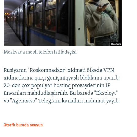
Moskvada mobil telefon istifadəçisi
Rusiyanın "Roskomnadzor" xidməti ölkədə VPN
xidmətlərinə qarşı genişmiqyaslı bloklama aparıb.
20-dən çox populyar hostinq provayderinin IP
ünvanları məhdudlaşdırılıb. Bu barədə "Eksployt"
və "Agentstvo" Telegram kanalları məlumat yayıb.
Ətraflı burada oxuyun