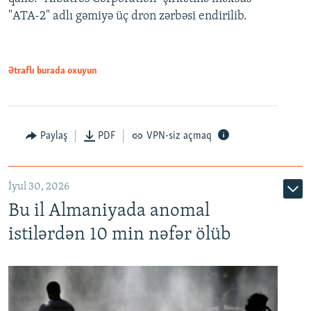
"ATA-2" adlı gəmiyə üç dron zərbəsi endirilib.
Ətraflı burada oxuyun
Paylaş
PDF
VPN-siz açmaq
İyul 30, 2026
Bu il Almaniyada anomal
istilərdən 10 min nəfər ölüb