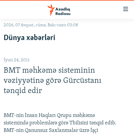
Keçid
linkləri
Əsas
2026, 07 Avqust, cümə, Bakı vaxtı 03:08
məzmuna
GÜNDƏM
Dünya xəbərləri
qayıt
#İZAHLA
Əsas
KORRUPSIOMETR
naviqasiyaya
İyun 24, 2011
qayıt
#ƏSLINDƏ
Axtarışa
BMT məhkəmə sisteminin
FƏRQƏ BAX
keç
vəziyyətinə görə Gürcüstanı
QANUNI DOĞRU
tənqid edir
ARAŞDIRMA
MULTIMEDIA
BMT-nin İnsan Haqları Qrupu məhkəmə
RADIO ARXIV
VIDEO
sistemində problemlərə görə Tbilisini tənqid edib.
HAQQIMIZDA
FOTOQALEREYA
OXU ZALI
BMT-nin Qanunsuz Saxlanmalar üzrə İşçi