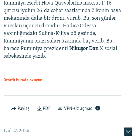
Rumıniya Hərbi Hava Qüvvələrinə məxsus F-16
qırıcısı iyulun 26-da səhər saatlarında ölkənin hava
məkanında daha bir dronu vurub. Bu, son günlər
vurulan üçüncü drondur. Hadisə Odessa
yaxınlığındakı Sulina-Kiliya bölgəsində,
Rumıniyanın ərazi suları üzərində baş verib. Bu
barədə Rumıniya prezidenti
Nikuşor Dan
X sosial
şəbəkəsində yazıb.
Ətraflı burada oxuyun
Paylaş
PDF
VPN-siz açmaq
İyul 27, 2026