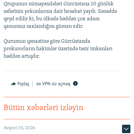
Qrupunun nümayəndələri Gürcüstana 10 günlük
İNFOQRAFIKA
AZƏRBAYCAN ƏDƏBIYYATI KITABXANASI
MISSIYAMIZ
BIZI IZLƏ
səfərinin yekunlarına dair hesabat yayıb. Sənəddə
KARIKATURA
İSLAM VƏ DEMOKRATIYA
PEŞƏ ETIKASI VƏ JURNALISTIKA STANDARTLARIMIZ
qeyd edilir ki, bu ölkədə həddən çox adam
qanunsuz saxlandığını güman edir.
İZ - MƏDƏNIYYƏT PROQRAMI
MATERIALLARIMIZDAN ISTIFADƏ
AZADLIQRADIOSU MOBIL TELEFONUNUZDA
RFE/RL-in bütün saytları
Qurumun qənaətinə görə Gürcüstanda
prokurorların hakimlər üzərində təsir imkanları
BIZIMLƏ ƏLAQƏ
həddən artıqdır.
XƏBƏR BÜLLETENLƏRIMIZ
Paylaş
VPN-siz açmaq
Bütün xəbərləri izləyin
Avqust 05, 2026