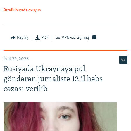
Ətraflı burada oxuyun
Paylaş
PDF
VPN-siz açmaq
İyul 29, 2026
Rusiyada Ukraynaya pul
göndərən jurnalistə 12 il həbs
cəzası verilib