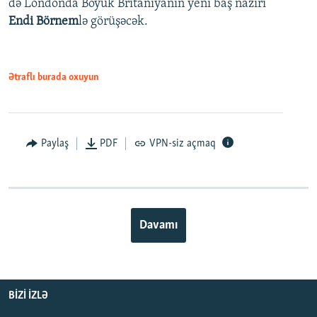
də Londonda Böyük Britaniyanın yeni baş naziri
Endi Börnem
lə görüşəcək.
Ətraflı burada oxuyun
Paylaş
PDF
VPN-siz açmaq
Davamı
BIZI IZLƏ