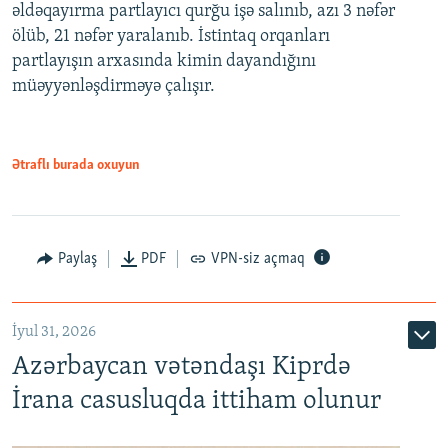
əldəqayırma partlayıcı qurğu işə salınıb, azı 3 nəfər
ölüb, 21 nəfər yaralanıb. İstintaq orqanları
partlayışın arxasında kimin dayandığını
müəyyənləşdirməyə çalışır.
Ətraflı burada oxuyun
Paylaş
PDF
VPN-siz açmaq
İyul 31, 2026
Azərbaycan vətəndaşı Kiprdə
İrana casusluqda ittiham olunur