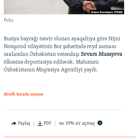
Polis
Rusiya bayrağı təsvir olunan ayaqaltıya görə Nijni
Novqorod vilayətinin Bor şəhərində reyd zamanı
saxlanılan Özbəkistan vətəndaşı
Sevara Musayeva
ölkəsinə deportasiya ediləcək. Məlumatı
Özbəkistanın Miqrasiya Agentliyi yayıb.
Ətraflı burada oxuyun
Paylaş
PDF
VPN-siz açmaq