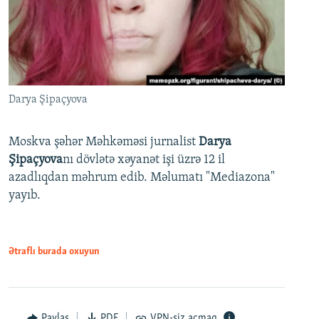
Darya Şipaçyova
Moskva şəhər Məhkəməsi jurnalist
Darya
Şipaçyova
nı dövlətə xəyanət işi üzrə 12 il
azadlıqdan məhrum edib. Məlumatı "Mediazona"
yayıb.
Ətraflı burada oxuyun
Paylaş
PDF
VPN-siz açmaq